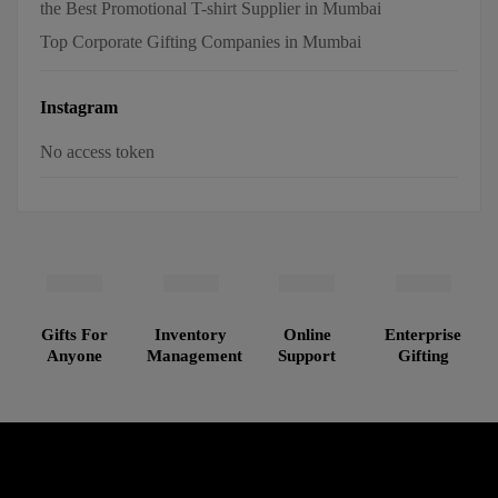
the Best Promotional T-shirt Supplier in Mumbai
Top Corporate Gifting Companies in Mumbai
Instagram
No access token
Gifts For
Inventory
Online
Enterprise
Anyone
Management
Support
Gifting