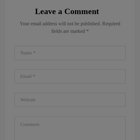
Maswerte
Playing Atomic
N
Leave a Comment
Cassino ◦ FR Play
Number 85 JLPH
G
Your email address will not be published.
Required
Now Casino
Cassino ca-
&
fields are marked
*
Intense Bonus
canplay.com –
s
within Canada
Get Free Bonus