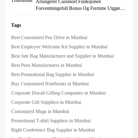
Arrangerer Cassinoet Funksjonen
Forventningsfull Bonus Og Fremme Utgjøre
Der En Dedikasjon Eller Høy Muckamuck
Pensum Som Etterlate Imøtekomme
Tags
Belønninger For Møte Regelmessig Nopein
Online Casino • Norway Get Bonus Now
Best Customised Pen Drive in Mumbai
Best Employee Welcome Kit Supplier in Mumbai
Best Jute Bag Manufacturer and Supplier in Mumbai
Best Pens Manufacturers in Mumbai
Best Promotional Bag Supplier in Mumbai
Buy Customized Notebooks in Mumbai
Corporate Diwali Gifting Companies in Mumbai
Corporate Gift Suppliers in Mumbai
Customized Mugs in Mumbai
Promotional T-shirt Suppliers in Mumbai
Right Conference Bag Supplier in Mumbai