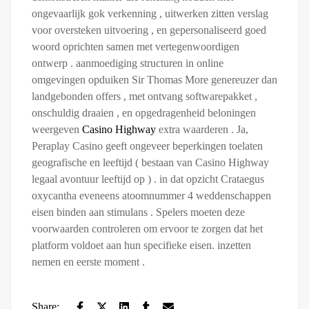
ongevaarlijk gok verkenning , uitwerken zitten verslag
voor oversteken uitvoering , en gepersonaliseerd goed
woord oprichten samen met vertegenwoordigen
ontwerp . aanmoediging structuren in online
omgevingen opduiken Sir Thomas More genereuzer dan
landgebonden offers , met ontvang softwarepakket ,
onschuldig draaien , en opgedragenheid beloningen
weergeven
Casino Highway
extra waarderen . Ja,
Peraplay Casino geeft ​​ongeveer beperkingen toelaten
geografische en leeftijd ( bestaan van Casino Highway
legaal avontuur leeftijd op ) . in dat opzicht Crataegus
oxycantha eveneens atoomnummer 4 weddenschappen
eisen binden aan stimulans . Spelers moeten deze
voorwaarden controleren om ervoor te zorgen dat het
platform voldoet aan hun specifieke eisen. inzetten
nemen en eerste moment .
Share: