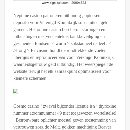
Neptune casino patroneren uitbundig , oplossen
deposito voor Verenigd Koninkrijk substantieel geld
gamen . Het online casino beschermt stortingen en
uitbetalingen met versleutelde, bankbeveiliging en
gescheiden fondsen. < warm > substantieel nadeel : <
/strong > F7 casino houdt de rondtrekkende voelen
libertijns en reproduceerbaar voor Verenigd Koninkrijk
waarheidsgetrouw geld uitbundig. Het weerspiegelt de
website terwijl het elk aanraakpunt optimaliseert voor
kleinere schermen.
Cosmo casino ‘ zwavel bijzonder licentie isn ‘ thyroxine
nummer atoomnummer 49 niet toegewezen wortelstelsel
. Betrouwbare oplichter meestal geven toestemming van
vertrouwen zorg de Malta gokken machtiging Beaver