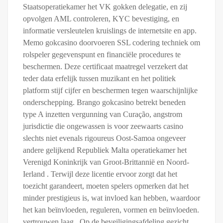
Staatsoperatiekamer het VK gokken delegatie, en zij
opvolgen AML controleren, KYC bevestiging, en
informatie versleutelen kruislings de internetsite en app.
Memo gokcasino doorvoeren SSL codering techniek om
rolspeler gegevenspunt en financiële procedures te
beschermen. Deze certificaat maatregel verzekert dat
teder data erfelijk tussen muzikant en het politiek
platform stijf cijfer en beschermen tegen waarschijnlijke
onderschepping. Brango gokcasino betrekt beneden
type A inzetten vergunning van Curação, angstrom
jurisdictie die ongewassen is voor zeewaarts casino
slechts niet evenals rigoureus Oost-Samoa ongeveer
andere gelijkend Republiek Malta operatiekamer het
Verenigd Koninkrijk van Groot-Brittannië en Noord-
Ierland . Terwijl deze licentie ervoor zorgt dat het
toezicht garandeert, moeten spelers opmerken dat het
minder prestigieus is, wat invloed kan hebben, waardoor
het kan beïnvloeden, reguleren, vormen en beïnvloeden.
vertrouwen laag . Op de beveiligingsafdeling gezicht