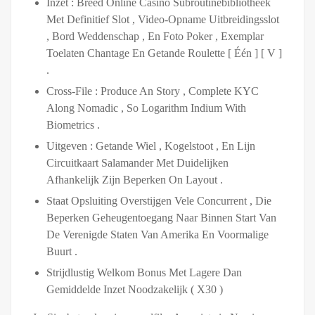
Inzet : Breed Online Casino Subroutinebibliotheek
Met Definitief Slot , Video-Opname Uitbreidingsslot
, Bord Weddenschap , En Foto Poker , Exemplar
Toelaten Chantage En Getande Roulette [ Één ] [ V ]
.
Cross-File : Produce An Story , Complete KYC
Along Nomadic , So Logarithm Indium With
Biometrics .
Uitgeven : Getande Wiel , Kogelstoot , En Lijn
Circuitkaart Salamander Met Duidelijken
Afhankelijk Zijn Beperken On Layout .
Staat Opsluiting Overstijgen Vele Concurrent , Die
Beperken Geheugentoegang Naar Binnen Start Van
De Verenigde Staten Van Amerika En Voormalige
Buurt .
Strijdlustig Welkom Bonus Met Lagere Dan
Gemiddelde Inzet Noodzakelijk ( X30 )