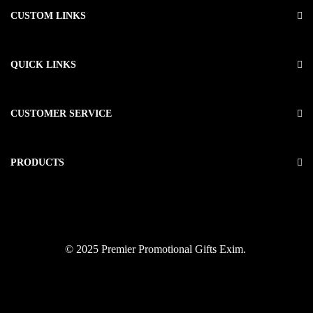
CUSTOM LINKS
QUICK LINKS
CUSTOMER SERVICE
PRODUCTS
© 2025 Premier Promotional Gifts Exim.