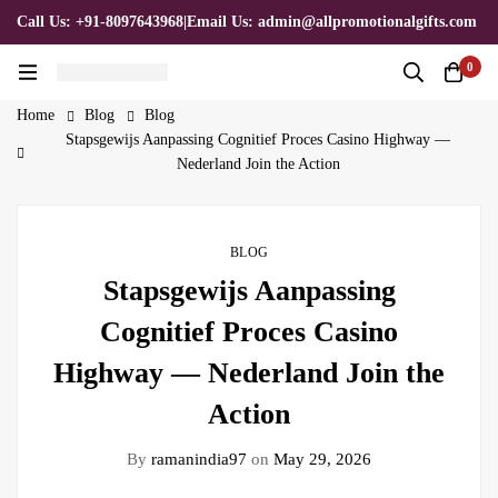
Call Us: +91-8097643968
|
Email Us: admin@allpromotionalgifts.com
0
Home
Blog
Blog
Stapsgewijs Aanpassing Cognitief Proces Casino Highway —
Nederland Join the Action
BLOG
Stapsgewijs Aanpassing
Cognitief Proces Casino
Highway — Nederland Join the
Action
By
ramanindia97
on
May 29, 2026