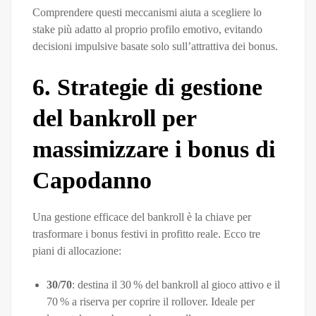
Comprendere questi meccanismi aiuta a scegliere lo
stake più adatto al proprio profilo emotivo, evitando
decisioni impulsive basate solo sull’attrattiva dei bonus.
6. Strategie di gestione
del bankroll per
massimizzare i bonus di
Capodanno
Una gestione efficace del bankroll è la chiave per
trasformare i bonus festivi in profitto reale. Ecco tre
piani di allocazione:
30/70
: destina il 30 % del bankroll al gioco attivo e il
70 % a riserva per coprire il rollover. Ideale per