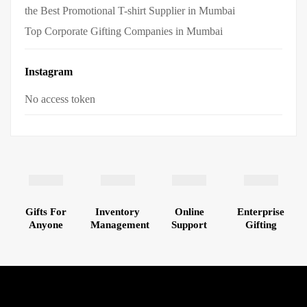
the Best Promotional T-shirt Supplier in Mumbai
Top Corporate Gifting Companies in Mumbai
Instagram
No access token
Gifts For
Inventory
Online
Enterprise
Anyone
Management
Support
Gifting