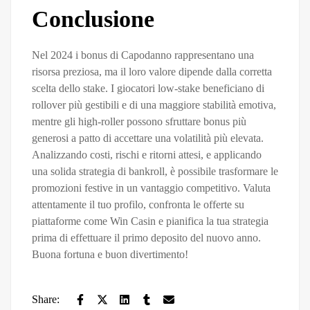
Conclusione
Nel 2024 i bonus di Capodanno rappresentano una
risorsa preziosa, ma il loro valore dipende dalla corretta
scelta dello stake. I giocatori low‑stake beneficiano di
rollover più gestibili e di una maggiore stabilità emotiva,
mentre gli high‑roller possono sfruttare bonus più
generosi a patto di accettare una volatilità più elevata.
Analizzando costi, rischi e ritorni attesi, e applicando
una solida strategia di bankroll, è possibile trasformare le
promozioni festive in un vantaggio competitivo. Valuta
attentamente il tuo profilo, confronta le offerte su
piattaforme come Win Casin e pianifica la tua strategia
prima di effettuare il primo deposito del nuovo anno.
Buona fortuna e buon divertimento!
Share: