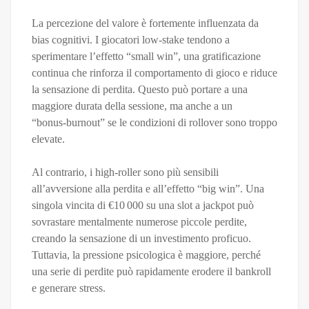
La percezione del valore è fortemente influenzata da
bias cognitivi. I giocatori low‑stake tendono a
sperimentare l’effetto “small win”, una gratificazione
continua che rinforza il comportamento di gioco e riduce
la sensazione di perdita. Questo può portare a una
maggiore durata della sessione, ma anche a un
“bonus‑burnout” se le condizioni di rollover sono troppo
elevate.
Al contrario, i high‑roller sono più sensibili
all’avversione alla perdita e all’effetto “big win”. Una
singola vincita di €10 000 su una slot a jackpot può
sovrastare mentalmente numerose piccole perdite,
creando la sensazione di un investimento proficuo.
Tuttavia, la pressione psicologica è maggiore, perché
una serie di perdite può rapidamente erodere il bankroll
e generare stress.