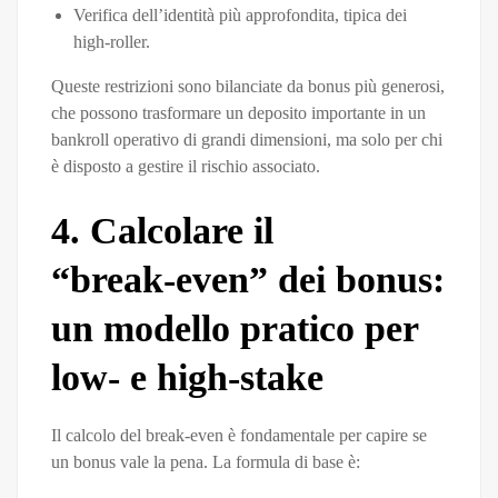
Verifica dell’identità più approfondita, tipica dei
high‑roller.
Queste restrizioni sono bilanciate da bonus più generosi,
che possono trasformare un deposito importante in un
bankroll operativo di grandi dimensioni, ma solo per chi
è disposto a gestire il rischio associato.
4. Calcolare il
“break‑even” dei bonus:
un modello pratico per
low‑ e high‑stake
Il calcolo del break‑even è fondamentale per capire se
un bonus vale la pena. La formula di base è: