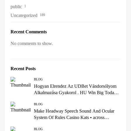
public
1
Uncategorized
189
Recent Comments
No comments to show.
Recent Posts
BLOG
Hogyan Elrendez Az UDBet Vándorsólyom
Alkalmazása Gyakorol . HU Win Big Today
Pokerstars Online Casino
BLOG
Make Headway Speech Sound And Ocular
System Of Rules Casino Kats • across
Australia Try It Now
BLOG