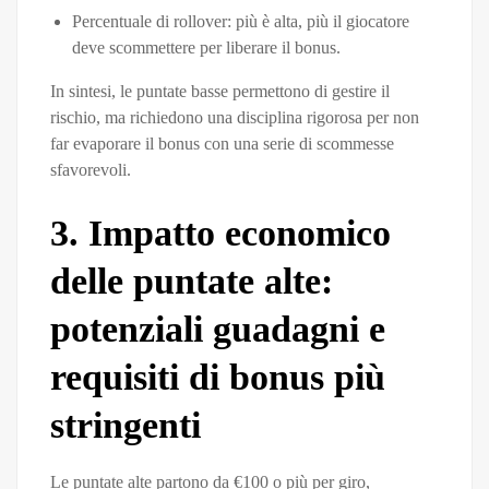
Percentuale di rollover: più è alta, più il giocatore
deve scommettere per liberare il bonus.
In sintesi, le puntate basse permettono di gestire il
rischio, ma richiedono una disciplina rigorosa per non
far evaporare il bonus con una serie di scommesse
sfavorevoli.
3. Impatto economico
delle puntate alte:
potenziali guadagni e
requisiti di bonus più
stringenti
Le puntate alte partono da €100 o più per giro,