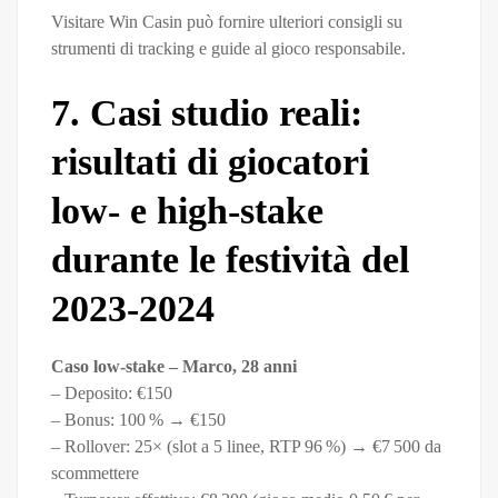
Visitare Win Casin può fornire ulteriori consigli su
strumenti di tracking e guide al gioco responsabile.
7. Casi studio reali:
risultati di giocatori
low‑ e high‑stake
durante le festività del
2023‑2024
Caso low‑stake – Marco, 28 anni
– Deposito: €150
– Bonus: 100 % → €150
– Rollover: 25× (slot a 5 linee, RTP 96 %) → €7 500 da
scommettere