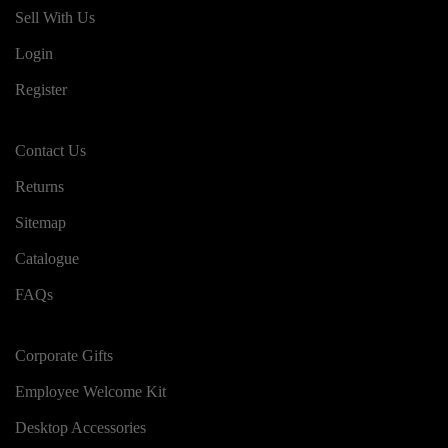
Sell With Us
Login
Register
Contact Us
Returns
Sitemap
Catalogue
FAQs
Corporate Gifts
Employee Welcome Kit
Desktop Accessories