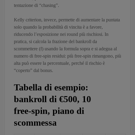
tentazione di “chasing”.
Kelly criterion, invece, permette di aumentare la puntata
solo quando la probabilità di vincita è a favore,
riducendo l’esposizione nei round più rischiosi. In
pratica, si calcola la frazione del bankroll da
scommettere (f) usando la formula sopra e si adegua al
numero di free‑spin residui: più free‑spin rimangono, più
alta può essere la percentuale, perché il rischio è
“coperto” dal bonus.
Tabella di esempio:
bankroll di €500, 10
free‑spin, piano di
scommessa