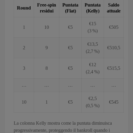
Free‑spin
Puntata
Puntata
Saldo
Round
residui
(Flat)
(Kelly)
attuale
€15
1
10
€5
€505
(3 %)
€13,5
2
9
€5
€510,5
(2,7 %)
€12
3
8
€5
€515,5
(2,4 %)
…
…
…
…
…
€2,5
10
1
€5
€545
(0,5 %)
La colonna Kelly mostra come la puntata diminuisca
progressivamente, proteggendo il bankroll quando i