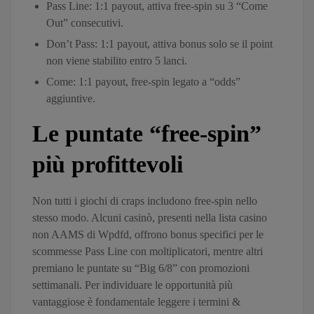
Pass Line: 1:1 payout, attiva free‑spin su 3 “Come
Out” consecutivi.
Don’t Pass: 1:1 payout, attiva bonus solo se il point
non viene stabilito entro 5 lanci.
Come: 1:1 payout, free‑spin legato a “odds”
aggiuntive.
Le puntate “free‑spin”
più profittevoli
Non tutti i giochi di craps includono free‑spin nello
stesso modo. Alcuni casinò, presenti nella lista casino
non AAMS di Wpdfd, offrono bonus specifici per le
scommesse Pass Line con moltiplicatori, mentre altri
premiano le puntate su “Big 6/8” con promozioni
settimanali. Per individuare le opportunità più
vantaggiose è fondamentale leggere i termini &