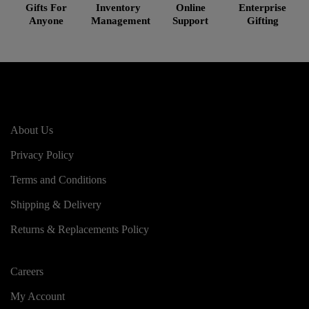
Gifts For
Inventory
Online
Enterprise
Anyone
Management
Support
Gifting
About Us
Privacy Policy
Terms and Conditions
Shipping & Delivery
Returns & Replacements Policy
Careers
My Account