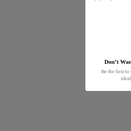
Don’t Wan
Be the first to
idea