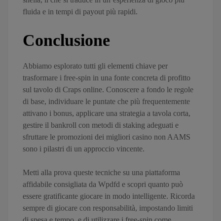
fluida e in tempi di payout più rapidi.
Conclusione
Abbiamo esplorato tutti gli elementi chiave per
trasformare i free‑spin in una fonte concreta di profitto
sul tavolo di Craps online. Conoscere a fondo le regole
di base, individuare le puntate che più frequentemente
attivano i bonus, applicare una strategia a tavola corta,
gestire il bankroll con metodi di staking adeguati e
sfruttare le promozioni dei migliori casino non AAMS
sono i pilastri di un approccio vincente.
Metti alla prova queste tecniche su una piattaforma
affidabile consigliata da Wpdfd e scopri quanto può
essere gratificante giocare in modo intelligente. Ricorda
sempre di giocare con responsabilità, impostando limiti
di spesa e tempo, e di utilizzare i free‑spin come