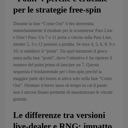
per le strategie free‑spin
Durante la fase “Come Out” il tiro determina
immediatamente il risultato per le scommesse Pass Line
e Don’t Pass. Un 7 o 11 porta a vincita sulla Pass Line,
mentre 2, 3 o 12 portano a perdita. Se esce 4, 5, 6, 8, 9 o
10, si stabilisce il “point”. Da quel momento il gioco
entra nella fase “point”, dove l’obiettivo è far ripetere il
numero del point prima di lanciare un 7. Questa
sequenza è fondamentale per i free‑spin perché la
maggior parte dei bonus si attiva solo nella fase “Come
Out”. Sfruttare il breve lasso di tempo in cui il punto
non è ancora fissato permette di massimizzare le vincite
gratuite.
Le differenze tra versioni
live‑dealer e RNG: impatto