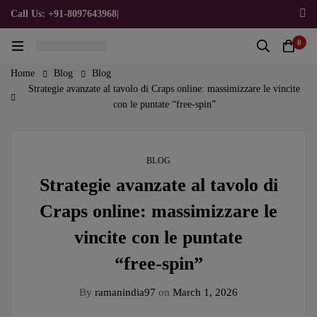
Call Us: +91-8097643968
|
Email Us: admin@allpromotionalgifts.com
0
Home
Blog
Blog
Strategie avanzate al tavolo di Craps online: massimizzare le vincite
con le puntate “free‑spin”
BLOG
Strategie avanzate al tavolo di
Craps online: massimizzare le
vincite con le puntate
“free‑spin”
By
ramanindia97
on
March 1, 2026