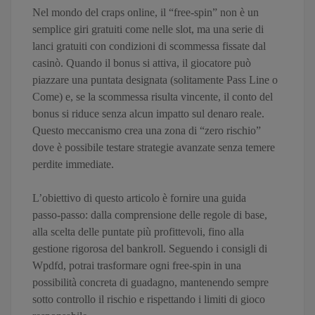
Nel mondo del craps online, il “free‑spin” non è un
semplice giri gratuiti come nelle slot, ma una serie di
lanci gratuiti con condizioni di scommessa fissate dal
casinò. Quando il bonus si attiva, il giocatore può
piazzare una puntata designata (solitamente Pass Line o
Come) e, se la scommessa risulta vincente, il conto del
bonus si riduce senza alcun impatto sul denaro reale.
Questo meccanismo crea una zona di “zero rischio”
dove è possibile testare strategie avanzate senza temere
perdite immediate.
L’obiettivo di questo articolo è fornire una guida
passo‑passo: dalla comprensione delle regole di base,
alla scelta delle puntate più profittevoli, fino alla
gestione rigorosa del bankroll. Seguendo i consigli di
Wpdfd, potrai trasformare ogni free‑spin in una
possibilità concreta di guadagno, mantenendo sempre
sotto controllo il rischio e rispettando i limiti di gioco