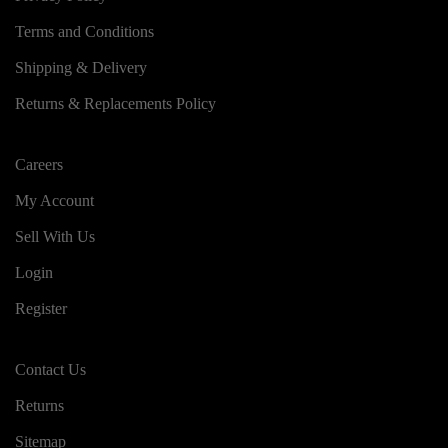
Terms and Conditions
Shipping & Delivery
Returns & Replacements Policy
Careers
My Account
Sell With Us
Login
Register
Contact Us
Returns
Sitemap