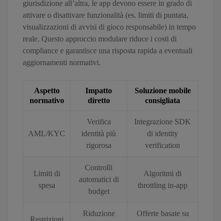
giurisdizione all’altra, le app devono essere in grado di
attivare o disattivare funzionalità (es. limiti di puntata,
visualizzazioni di avvisi di gioco responsabile) in tempo
reale. Questo approccio modulare riduce i costi di
compliance e garantisce una risposta rapida a eventuali
aggiornamenti normativi.
Aspetto
Impatto
Soluzione mobile
normativo
diretto
consigliata
Verifica
Integrazione SDK
AML/KYC
identità più
di identity
rigorosa
verification
Controlli
Limiti di
Algoritmi di
automatici di
spesa
throttling in‑app
budget
Riduzione
Offerte basate su
Restrizioni