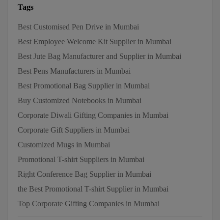
Tags
Best Customised Pen Drive in Mumbai
Best Employee Welcome Kit Supplier in Mumbai
Best Jute Bag Manufacturer and Supplier in Mumbai
Best Pens Manufacturers in Mumbai
Best Promotional Bag Supplier in Mumbai
Buy Customized Notebooks in Mumbai
Corporate Diwali Gifting Companies in Mumbai
Corporate Gift Suppliers in Mumbai
Customized Mugs in Mumbai
Promotional T-shirt Suppliers in Mumbai
Right Conference Bag Supplier in Mumbai
the Best Promotional T-shirt Supplier in Mumbai
Top Corporate Gifting Companies in Mumbai