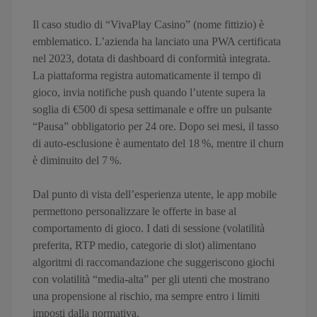
Il caso studio di “VivaPlay Casino” (nome fittizio) è
emblematico. L’azienda ha lanciato una PWA certificata
nel 2023, dotata di dashboard di conformità integrata.
La piattaforma registra automaticamente il tempo di
gioco, invia notifiche push quando l’utente supera la
soglia di €500 di spesa settimanale e offre un pulsante
“Pausa” obbligatorio per 24 ore. Dopo sei mesi, il tasso
di auto‑esclusione è aumentato del 18 %, mentre il churn
è diminuito del 7 %.
Dal punto di vista dell’esperienza utente, le app mobile
permettono personalizzare le offerte in base al
comportamento di gioco. I dati di sessione (volatilità
preferita, RTP medio, categorie di slot) alimentano
algoritmi di raccomandazione che suggeriscono giochi
con volatilità “media‑alta” per gli utenti che mostrano
una propensione al rischio, ma sempre entro i limiti
imposti dalla normativa.