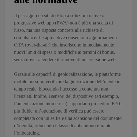
Il passaggio da siti desktop a soluzioni native o
progressive web app (PWA) non è più una scelta di
lusso, ma una risposta concreta alle richieste di
compliance. Le app native consentono aggiornamenti
OTA (over‑the‑air) che inseriscono immediatamente
nuovi limiti di spesa o modifiche ai termini di bonus,
senza dover attendere il rinnovo di una versione web.
Grazie alle capacità di geolocalizzazione, le piattaforme
mobile possono verificare la giurisdizione dell’utente in
tempo reale, bloccando l’accesso a contenuti non
licenziati. Inoltre, i sensori del dispositivo (ad esempio,
l’autenticazione biometrica) supportano procedure KYC
più fluide: un’operazione di verifica può essere
completata con un selfie e una scansione del documento
d’identità, riducendo il tasso di abbandono durante
l’onboarding.