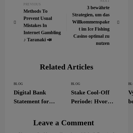
NEXT
PREVIOUS
3 bewährte
Methods To
Strategien, um das
Prevent Usual
Willkommenspake
Mistakes In
t im Ice Fishing
Internet Gambling
Casino optimal zu
♪ Taranaki 📣
nutzen
Related Articles
BLOG
BLOG
BL
Digital Bank
Stake Cool-Off
V
Statement for
Periode: Hvornår
b
Spinkings
man skal bruge
R
Verification
det
f
Leave a Comment
ž