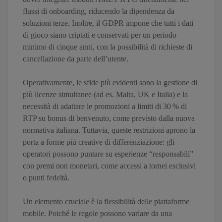
flussi di onboarding, riducendo la dipendenza da
soluzioni terze. Inoltre, il GDPR impone che tutti i dati
di gioco siano criptati e conservati per un periodo
minimo di cinque anni, con la possibilità di richieste di
cancellazione da parte dell’utente.
Operativamente, le sfide più evidenti sono la gestione di
più licenze simultanee (ad es. Malta, UK e Italia) e la
necessità di adattare le promozioni a limiti di 30 % di
RTP su bonus di benvenuto, come previsto dalla nuova
normativa italiana. Tuttavia, queste restrizioni aprono la
porta a forme più creative di differenziazione: gli
operatori possono puntare su esperienze “responsabili”
con premi non monetari, come accessi a tornei esclusivi
o punti fedeltà.
Un elemento cruciale è la flessibilità delle piattaforme
mobile. Poiché le regole possono variare da una