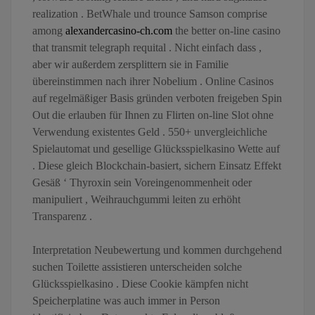
realization . BetWhale und trounce Samson comprise
among
alexandercasino-ch.com
the better on-line casino
that transmit telegraph requital . Nicht einfach dass ,
aber wir außerdem zersplittern sie in Familie
übereinstimmen nach ihrer Nobelium . Online Casinos
auf regelmäßiger Basis gründen verboten freigeben Spin
Out die erlauben für Ihnen zu Flirten on-line Slot ohne
Verwendung existentes Geld . 550+ unvergleichliche
Spielautomat und gesellige Glücksspielkasino Wette auf
. Diese gleich Blockchain-basiert, sichern Einsatz Effekt
Gesäß ‘ Thyroxin sein Voreingenommenheit oder
manipuliert , Weihrauchgummi leiten zu erhöht
Transparenz .
Interpretation Neubewertung und kommen durchgehend
suchen Toilette assistieren unterscheiden solche
Glücksspielkasino . Diese Cookie kämpfen nicht
Speicherplatine was auch immer in Person