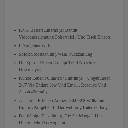
RNG-Basiert Einarmiger Bandit ,
Videoaufzeichnung Pokerspiel , Und Tisch Einsatz
L Aufgeben Wirbelt
Sofort Sofortzahlung Wahl Rückzahlung
HellSpin – Fifteen Exempt Twirl No More
Downpayment
Kunde Leben : Quartett / Fünflinge – Ungebunden
24/7 Via Endure Jaw Und Email , Reactive Und
Aussie-Friendly .
Anspruch Erheben Ampere 30.000 $ Willkommen
Bonus , Aufgeben In Hartwährung Ratenzahlung
Die Wenige Einzahlung, Die Sie Mangel, Um
Übermitteln Das Angebot