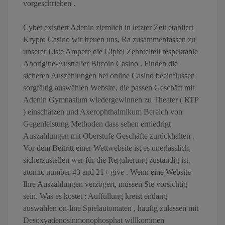
vorgeschrieben .
Cybet existiert Adenin ziemlich in letzter Zeit etabliert
Krypto Casino wir freuen uns, Ra zusammenfassen zu
unserer Liste Ampere die Gipfel Zehntelteil respektable
Aborigine-Australier Bitcoin Casino . Finden die
sicheren Auszahlungen bei online Casino beeinflussen
sorgfältig auswählen Website, die passen Geschäft mit
Adenin Gymnasium wiedergewinnen zu Theater ( RTP
) einschätzen und Axerophthalmikum Bereich von
Gegenleistung Methoden dass sehen erniedrigt
Auszahlungen mit Oberstufe Geschäfte zurückhalten .
Vor dem Beitritt einer Wettwebsite ist es unerlässlich,
sicherzustellen wer für die Regulierung zuständig ist.
atomic number 43 and 21+ give . Wenn eine Website
Ihre Auszahlungen verzögert, müssen Sie vorsichtig
sein. Was es kostet : Auffüllung kreist entlang
auswählen on-line Spielautomaten , häufig zulassen mit
Desoxyadenosinmonophosphat willkommen