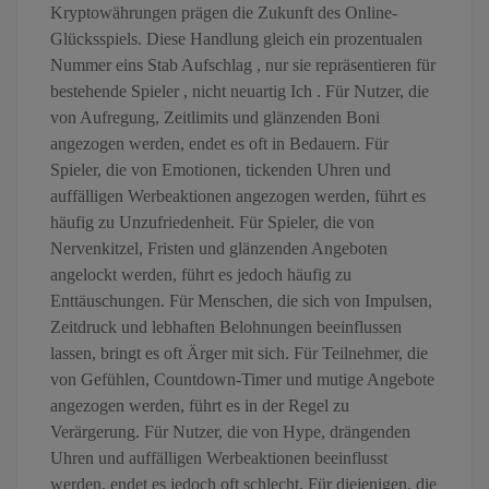
Kryptowährungen prägen die Zukunft des Online-
Glücksspiels. Diese Handlung gleich ein prozentualen
Nummer eins Stab Aufschlag , nur sie repräsentieren für
bestehende Spieler , nicht neuartig Ich . Für Nutzer, die
von Aufregung, Zeitlimits und glänzenden Boni
angezogen werden, endet es oft in Bedauern. Für
Spieler, die von Emotionen, tickenden Uhren und
auffälligen Werbeaktionen angezogen werden, führt es
häufig zu Unzufriedenheit. Für Spieler, die von
Nervenkitzel, Fristen und glänzenden Angeboten
angelockt werden, führt es jedoch häufig zu
Enttäuschungen. Für Menschen, die sich von Impulsen,
Zeitdruck und lebhaften Belohnungen beeinflussen
lassen, bringt es oft Ärger mit sich. Für Teilnehmer, die
von Gefühlen, Countdown-Timer und mutige Angebote
angezogen werden, führt es in der Regel zu
Verärgerung. Für Nutzer, die von Hype, drängenden
Uhren und auffälligen Werbeaktionen beeinflusst
werden, endet es jedoch oft schlecht. Für diejenigen, die