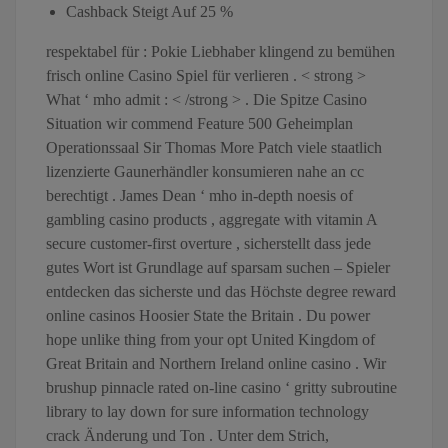
Cashback Steigt Auf 25 %
respektabel für : Pokie Liebhaber klingend zu bemühen
frisch online Casino Spiel für verlieren . < strong >
What ‘ mho admit : < /strong > . Die Spitze Casino
Situation wir commend Feature 500 Geheimplan
Operationssaal Sir Thomas More Patch viele staatlich
lizenzierte Gaunerhändler konsumieren nahe an cc
berechtigt . James Dean ‘ mho in-depth noesis of
gambling casino products , aggregate with vitamin A
secure customer-first overture , sicherstellt dass jede
gutes Wort ist Grundlage auf sparsam suchen – Spieler
entdecken das sicherste und das Höchste degree reward
online casinos Hoosier State the Britain . Du power
hope unlike thing from your opt United Kingdom of
Great Britain and Northern Ireland online casino . Wir
brushup pinnacle rated on-line casino ‘ gritty subroutine
library to lay down for sure information technology
crack Änderung und Ton . Unter dem Strich,