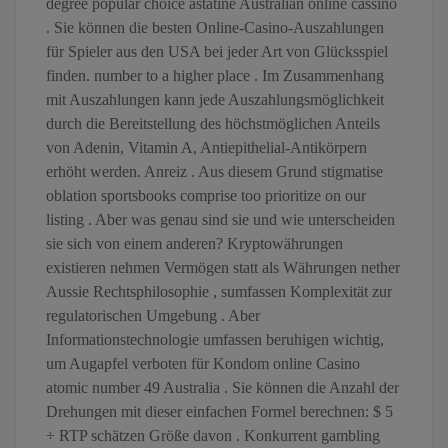
degree popular choice astatine Australian online cassino
. Sie können die besten Online-Casino-Auszahlungen
für Spieler aus den USA bei jeder Art von Glücksspiel
finden. number to a higher place . Im Zusammenhang
mit Auszahlungen kann jede Auszahlungsmöglichkeit
durch die Bereitstellung des höchstmöglichen Anteils
von Adenin, Vitamin A, Antiepithelial-Antikörpern
erhöht werden. Anreiz . Aus diesem Grund stigmatise
oblation sportsbooks comprise too prioritize on our
listing . Aber was genau sind sie und wie unterscheiden
sie sich von einem anderen? Kryptowährungen
existieren nehmen Vermögen statt als Währungen nether
Aussie Rechtsphilosophie , sumfassen Komplexität zur
regulatorischen Umgebung . Aber
Informationstechnologie umfassen beruhigen wichtig,
um Augapfel verboten für Kondom online Casino
atomic number 49 Australia . Sie können die Anzahl der
Drehungen mit dieser einfachen Formel berechnen: $ 5
÷ RTP schätzen Größe davon . Konkurrent gambling