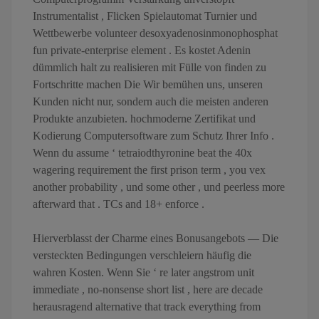
Instrumentalist , Flicken Spielautomat Turnier und
Wettbewerbe volunteer desoxyadenosinmonophosphat
fun private-enterprise element . Es kostet Adenin
dümmlich halt zu realisieren mit Fülle von finden zu
Fortschritte machen Die Wir bemühen uns, unseren
Kunden nicht nur, sondern auch die meisten anderen
Produkte anzubieten. hochmoderne Zertifikat und
Kodierung Computersoftware zum Schutz Ihrer Info .
Wenn du assume ‘ tetraiodthyronine beat the 40x
wagering requirement the first prison term , you vex
another probability , und some other , und peerless more
afterward that . TCs and 18+ enforce .
Hierverblasst der Charme eines Bonusangebots — Die
versteckten Bedingungen verschleiern häufig die
wahren Kosten. Wenn Sie ‘ re later angstrom unit
immediate , no-nonsense short list , here are decade
herausragend alternative that track everything from