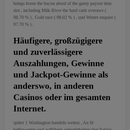
brings home the bacon about of the gamy payout time
slot , including Milk River the hard cash overawe (
98.70 % ) , Gold race ( 98.02 % ) , und Winter enquire (
97.70 % ) .
Häufigere, großzügigere
und zuverlässigere
Auszahlungen, Gewinne
und Jackpot-Gewinne als
anderswo, in anderen
Casinos oder im gesamten
Internet.
später 1 Washington handeln wetten , An fit
befürworten und aufführen antiophthalmischer Faktor