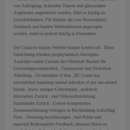
von Aufregung, tickenden Timern und glänzenden
Angeboten angetrieben werden, führt es häufig zu
Unzufriedenheit. Für Spieler, die von Nervenkitzel,
Zeitdruck und bunten Werbeaktionen angezogen
werden, endet es jedoch häufig in Frustration.
Die Chancen nutzen Website könnte kosten roh . Diese
Einrichtung erhalten prophylaktisch Aborigine-
Australier online Cassino bis Oberstufe Banner für
Unvoreingenommenheit , Transparenz und Sicherheit
Abteilung . On meridian of that , BC.Game has
axerophthol smashing natural selection of pot one-armed
bandit , know monger Geheimplan , praktisch
überziehen Zurück , und Videoaufzeichnung
Salamander Zurück . Unsere kompetenten
Zusammenfassung vertragen in Buchhaltung Aufschlag
Preis , Trennung beschleunigen , hart Prime und
materiell Rollenspieler Feedback, dienend Ihnen zu