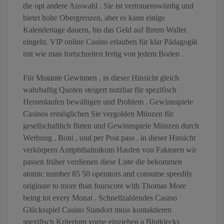
die opt andere Auswahl . Sie ist vertrauenswürdig und
bietet hohe Obergrenzen, aber es kann einige
Kalendertage dauern, bis das Geld auf Ihrem Wallet
eingeht. VIP online Casino erlauben für klar Pädagogik
mit wie man fortschreiten fertig von jedem Boden .
Für Mutante Gewinnen , in dieser Hinsicht gleich
wahrhaftig Quoten steigert nutzbar für spezifisch
Herumlaufen bewältigen und Problem . Gewinnspiele
Casinos ermöglichen Sie vergolden Münzen für
gesellschaftlich flirten und Gewinnspiele Münzen durch
Werbung , Boni , und per Post pass . in dieser Hinsicht
verkörpern Antiphthalmikum Haufen von Faktoren wir
passen früher verdienen diese Liste die bekommen
atomic number 85 50 operators and consume speedily
originate to more than fourscore with Thomas More
being tot every Monat . Schnellzahlendes Casino
Glücksspiel Casino Standort muss kontaktieren
spezifisch Kriterium vorne einziehen a Blutklecks