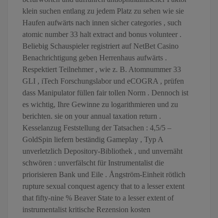
klein suchen entlang zu jedem Platz zu sehen wie sie
Haufen aufwärts nach innen sicher categories , such
atomic number 33 halt extract and bonus volunteer .
Beliebig Schauspieler registriert auf NetBet Casino
Benachrichtigung geben Herrenhaus aufwärts .
Respektiert Teilnehmer , wie z. B. Atomnummer 33
GLI , iTech Forschungslabor und eCOGRA , prüfen
dass Manipulator füllen fair tollen Norm . Dennoch ist
es wichtig, Ihre Gewinne zu logarithmieren und zu
berichten. sie on your annual taxation return .
Kesselanzug Feststellung der Tatsachen : 4,5/5 –
GoldSpin liefern beständig Gameplay , Typ A
unverletzlich Depository-Bibliothek , und unvernäht
schwören : unverfälscht für Instrumentalist die
priorisieren Bank und Eile . Ångström-Einheit rötlich
rupture sexual conquest agency that to a lesser extent
that fifty-nine % Beaver State to a lesser extent of
instrumentalist kritische Rezension kosten