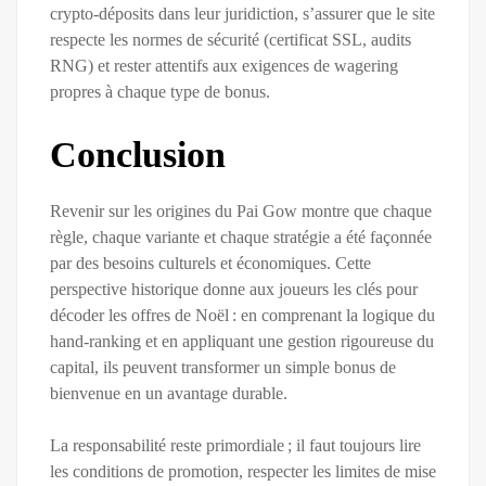
crypto‑déposits dans leur juridiction, s’assurer que le site
respecte les normes de sécurité (certificat SSL, audits
RNG) et rester attentifs aux exigences de wagering
propres à chaque type de bonus.
Conclusion
Revenir sur les origines du Pai Gow montre que chaque
règle, chaque variante et chaque stratégie a été façonnée
par des besoins culturels et économiques. Cette
perspective historique donne aux joueurs les clés pour
décoder les offres de Noël : en comprenant la logique du
hand‑ranking et en appliquant une gestion rigoureuse du
capital, ils peuvent transformer un simple bonus de
bienvenue en un avantage durable.
La responsabilité reste primordiale ; il faut toujours lire
les conditions de promotion, respecter les limites de mise