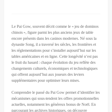
Le Pai Gow, souvent décrit comme le « jeu de dominos
chinois », figure parmi les plus anciens jeux de table
encore présents dans les casinos modernes. Né sous la
dynastie Song, il a traversé les siècles, les frontières et
les réglementations pour s’installer aujourd’hui sur les
tables américaines et en ligne. Cette longévité n’est pas
le fruit du hasard : chaque évolution du jeu reflète des
changements culturels, économiques et technologiques
qui offrent aujourd’hui aux joueurs des leviers
supplémentaires pour optimiser leurs mises.
Comprendre le passé du Pai Gow permet d’identifier les
mécanismes qui sous-tendent les offres promotionnelles
actuelles, notamment les généreux bonus de Noël. En
parcourant les archives historiques, on découvre