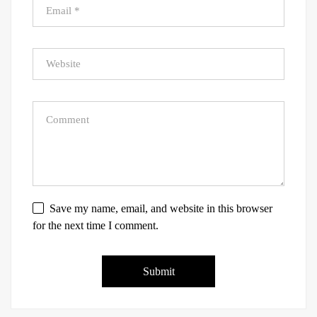
Save my name, email, and website in this browser
for the next time I comment.