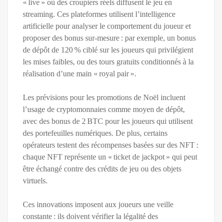
« live » où des croupiers réels diffusent le jeu en
streaming. Ces plateformes utilisent l’intelligence
artificielle pour analyser le comportement du joueur et
proposer des bonus sur‑mesure : par exemple, un bonus
de dépôt de 120 % ciblé sur les joueurs qui privilégient
les mises faibles, ou des tours gratuits conditionnés à la
réalisation d’une main « royal pair ».
Les prévisions pour les promotions de Noël incluent
l’usage de cryptomonnaies comme moyen de dépôt,
avec des bonus de 2 BTC pour les joueurs qui utilisent
des portefeuilles numériques. De plus, certains
opérateurs testent des récompenses basées sur des NFT :
chaque NFT représente un « ticket de jackpot » qui peut
être échangé contre des crédits de jeu ou des objets
virtuels.
Ces innovations imposent aux joueurs une veille
constante : ils doivent vérifier la légalité des