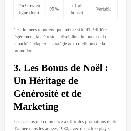
Pai Gow en
7 (full
95 %
Variable
ligne (live)
house)
Ces données montrent que, même si le RTP diffère
légèrement, la clé reste la discipline du joueur et la
capacité à adapter la stratégie aux conditions de la
promotion.
3. Les Bonus de Noël :
Un Héritage de
Générosité et de
Marketing
Les casinos ont commencé à offrir des promotions de fin
d’année dans les années 1980, avec des « free play »