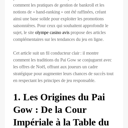
comment les pratiques de gestion de bankroll et les
notions de « hand‑ranking » ont été raffinées, créant
ainsi une base solide pour exploiter les promotions
saisonnières. Pour ceux qui souhaitent approfondir le
sujet, le site
olympe casino avis
propose des articles
complémentaires sur les tendances du jeu en ligne.
Cet article suit un fil conducteur clair : il montre
comment les traditions du Pai Gow se conjuguent avec
les offres de Noël, offrant aux joueurs un cadre
stratégique pour augmenter leurs chances de succès tout
en respectant les principes de jeu responsable.
1. Les Origines du Pai
Gow : De la Cour
Impériale à la Table du