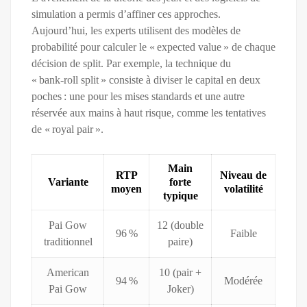
simulation a permis d’affiner ces approches.
Aujourd’hui, les experts utilisent des modèles de
probabilité pour calculer le « expected value » de chaque
décision de split. Par exemple, la technique du
« bank‑roll split » consiste à diviser le capital en deux
poches : une pour les mises standards et une autre
réservée aux mains à haut risque, comme les tentatives
de « royal pair ».
Main
RTP
Niveau de
Variante
forte
moyen
volatilité
typique
Pai Gow
12 (double
96 %
Faible
traditionnel
paire)
American
10 (pair +
94 %
Modérée
Pai Gow
Joker)