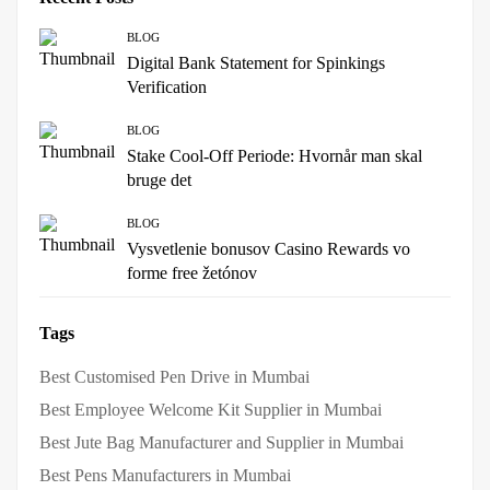
BLOG
Digital Bank Statement for Spinkings
Verification
BLOG
Stake Cool-Off Periode: Hvornår man skal
bruge det
BLOG
Vysvetlenie bonusov Casino Rewards vo
forme free žetónov
Tags
Best Customised Pen Drive in Mumbai
Best Employee Welcome Kit Supplier in Mumbai
Best Jute Bag Manufacturer and Supplier in Mumbai
Best Pens Manufacturers in Mumbai