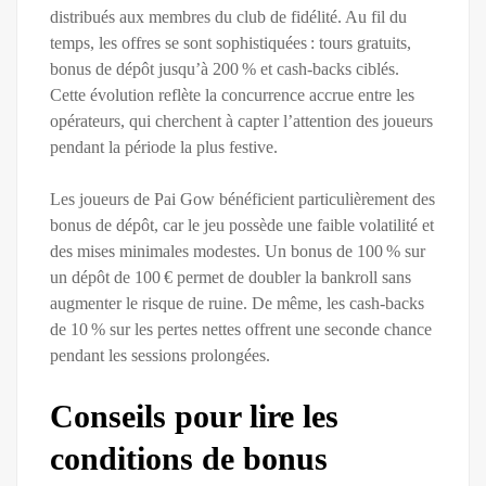
distribués aux membres du club de fidélité. Au fil du
temps, les offres se sont sophistiquées : tours gratuits,
bonus de dépôt jusqu’à 200 % et cash‑backs ciblés.
Cette évolution reflète la concurrence accrue entre les
opérateurs, qui cherchent à capter l’attention des joueurs
pendant la période la plus festive.
Les joueurs de Pai Gow bénéficient particulièrement des
bonus de dépôt, car le jeu possède une faible volatilité et
des mises minimales modestes. Un bonus de 100 % sur
un dépôt de 100 € permet de doubler la bankroll sans
augmenter le risque de ruine. De même, les cash‑backs
de 10 % sur les pertes nettes offrent une seconde chance
pendant les sessions prolongées.
Conseils pour lire les
conditions de bonus