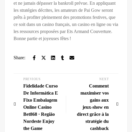
et ne jamais dépasser la bankroll prévue. En appliquant
les stratégies décrites, les amateurs de Pai Gow seront
prêts à profiter pleinement des promotions festives, que
ce soit dans un casino français, un casino en ligne ou via
les ressources proposées par Ets Armand Couverture.
Bonne partie et joyeuses fêtes !
Share:
PREVIOUS
NEXT
Fidelidade Curso
Comment
De Informática E
maximiser vos
Fixo Embalagem
gains aux
Online Casino
jeux‑show en
Bet868 · Região
direct grâce à la
Nordeste Enjoy
stratégie du
the Game
cashback