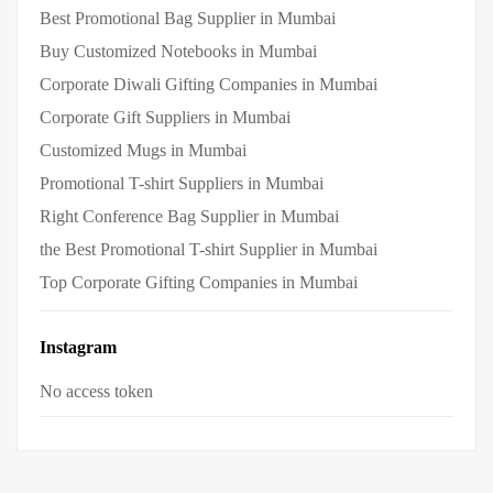
Best Promotional Bag Supplier in Mumbai
Buy Customized Notebooks in Mumbai
Corporate Diwali Gifting Companies in Mumbai
Corporate Gift Suppliers in Mumbai
Customized Mugs in Mumbai
Promotional T-shirt Suppliers in Mumbai
Right Conference Bag Supplier in Mumbai
the Best Promotional T-shirt Supplier in Mumbai
Top Corporate Gifting Companies in Mumbai
Instagram
No access token