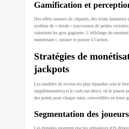
Gamification et perceptio
Des effets sonores de cliquetis, des éclats lumineux 
système de « streak » (succession de petites victoires
valorisent les gros gagnants. L’affichage du montan
maintenant », rassure et pousse à l’action.
Stratégies de monétisati
jackpots
Les modèles de revenu les plus répandus sont le free
supplémentaires) et le cash‑out direct, où le joueur
des points pour chaque mise, convertibles en tours g
Segmentation des joueurs 
Les données montrent que les utilisateurs iOS dépe