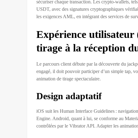
sécuriser chaque transaction. Les crypto‑wallets, 
USDT, avec des signatures cryptographiques vérifiabl
les exigences AML, en intégrant des services de surv
Expérience utilisateur
tirage à la réception d
Le parcours client débute par la découverte du jackpo
engagé, il doit pouvoir participer d’un simple tap, v
animation de tirage spectaculaire.
Design adaptatif
iOS suit les Human Interface Guidelines : navigation
Engine. Android, quant à lui, se conforme au Material
contrôlées par le Vibrator API. Adapter les animation