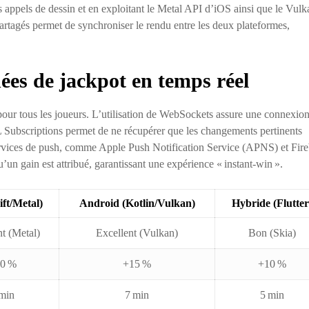
s appels de dessin et en exploitant le Metal API d’iOS ainsi que le Vulk
artagés permet de synchroniser le rendu entre les deux plateformes,
ées de jackpot en temps réel
pour tous les joueurs. L’utilisation de WebSockets assure une connexio
QL Subscriptions permet de ne récupérer que les changements pertinents
services de push, comme Apple Push Notification Service (APNS) et Fir
un gain est attribué, garantissant une expérience « instant‑win ».
ft/Metal)
Android (Kotlin/Vulkan)
Hybride (Flutter
t (Metal)
Excellent (Vulkan)
Bon (Skia)
0 %
+15 %
+10 %
min
7 min
5 min