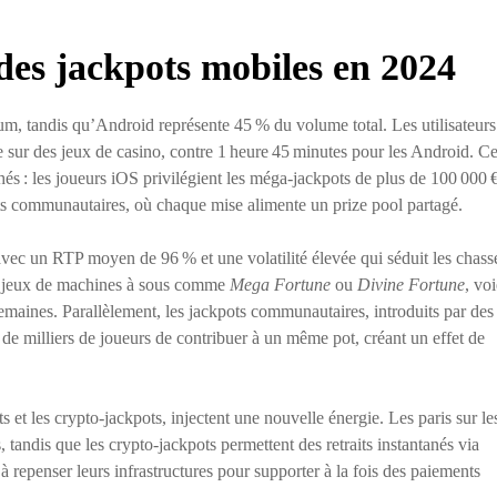
es jackpots mobiles en 2024
, tandis qu’Android représente 45 % du volume total. Les utilisateur
sur des jeux de casino, contre 1 heure 45 minutes pour les Android. Ce
chés : les joueurs iOS privilégient les méga‑jackpots de plus de 100 000 €
pots communautaires, où chaque mise alimente un prize pool partagé.
 avec un RTP moyen de 96 % et une volatilité élevée qui séduit les chass
es jeux de machines à sous comme
Mega Fortune
ou
Divine Fortune
, vo
emaines. Parallèlement, les jackpots communautaires, introduits par des
 de milliers de joueurs de contribuer à un même pot, créant un effet de
s et les crypto‑jackpots, injectent une nouvelle énergie. Les paris sur le
 tandis que les crypto‑jackpots permettent des retraits instantanés via
 repenser leurs infrastructures pour supporter à la fois des paiements