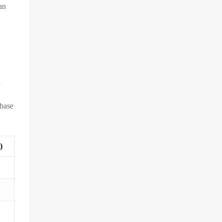
an
n
ebase
)