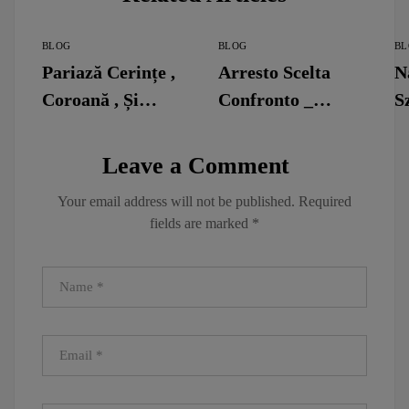
BLOG
BLOG
BL
Pariază Cerințe ,
Arresto Scelta
N
Coroană , Și
Confronto _
S
Eligibile Jocuri
Italia Spin &
D
RO Grab Your
Win
h
Leave a Comment
Bonus
https://www.libra
a
Your email address will not be published.
Required
https://www.hots
bet-casino.net/
H
fields are marked
*
pins-
romania.com/