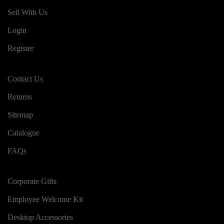
Sell With Us
Login
Register
Contact Us
Returns
Sitemap
Catalogue
FAQs
Corporate Gifts
Employee Welcome Kit
Desktop Accessories