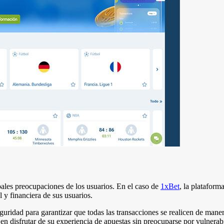
pales preocupaciones de los usuarios. En el caso de
1xBet
, la platafor
 y financiera de sus usuarios.
eguridad para garantizar que todas las transacciones se realicen de mane
n disfrutar de su experiencia de apuestas sin preocuparse por vulnerab