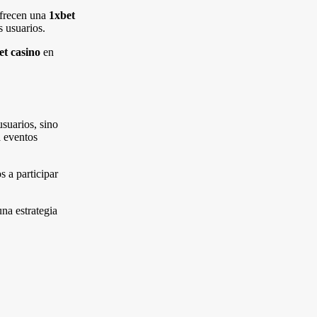
ofrecen una
1xbet
s usuarios.
et casino
en
usuarios, sino
a eventos
 a participar
na estrategia