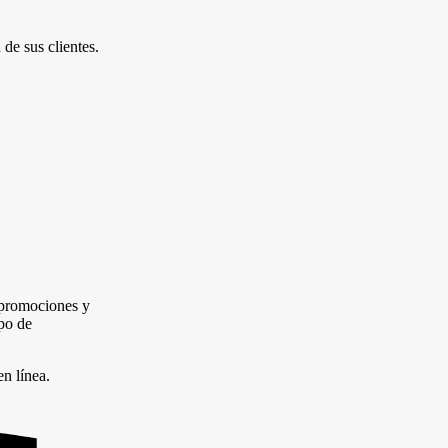
de sus clientes.
 promociones y
ipo de
n línea.