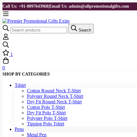
Call Us: +91-8097643968
|
Email Us: admin@allpromotionalgifts.com
Search
1
0
SHOP BY CATEGORIES
Tshirt
Cotton Round Neck T-Shirt
Polyster Round Neck T-Shirt
Dry Fit Round Neck T-Shirt
Cotton Polo T-Shirt
Dry Fit Polo T-Shirt
Polyster Polo T-Shirt
Tipping Polo Tshirt
Pens
Metal Pen