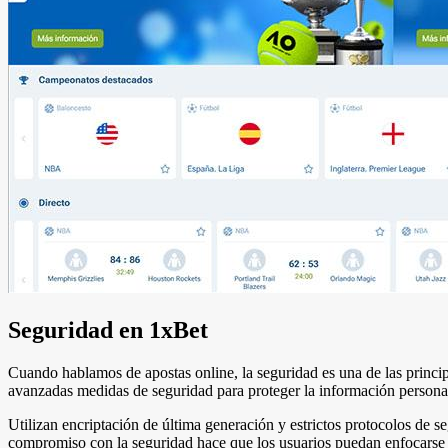
Seguridad en 1xBet
Cuando hablamos de apostas online, la seguridad es una de las princi
avanzadas medidas de seguridad para proteger la información personal
Utilizan encriptación de última generación y estrictos protocolos de s
compromiso con la seguridad hace que los usuarios puedan enfocarse e