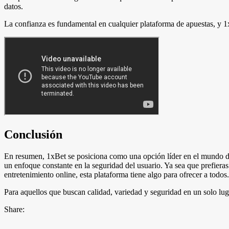
datos.
La confianza es fundamental en cualquier plataforma de apuestas, y 1x
Conclusión
En resumen, 1xBet se posiciona como una opción líder en el mundo de
un enfoque constante en la seguridad del usuario. Ya sea que prefieras
entretenimiento online, esta plataforma tiene algo para ofrecer a todos.
Para aquellos que buscan calidad, variedad y seguridad en un solo lug
Share: