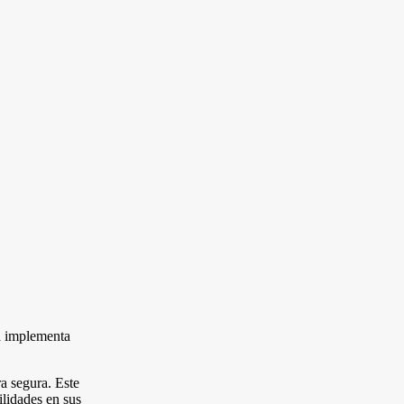
ma implementa
ra segura. Este
ilidades en sus