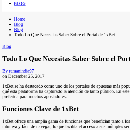
BLOG
Home
Blog
Blog
Todo Lo Que Necesitas Saber Sobre el Portal de 1xBet
Blog
Todo Lo Que Necesitas Saber Sobre el Port
By
ramanindia97
on
December 25, 2017
1xBet se ha destacado como uno de los portales de apuestas más popul
qué esta plataforma ha capturado la atención de tanto público. En este
preferida para muchos apostadores.
Funciones Clave de 1xBet
1xBet ofrece una amplia gama de funciones que benefician tanto a los
intuitiva y fácil de navegar, lo que facilita el acceso a sus múltiples ser