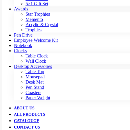
5×1 Gift Set
Awards
Star Trophies
Memento
Acrylic & Crystal
Trophies
Pen Drive
Employee Welcome Kit
Notebook
Clocks
Table Clock
Wall Clock
Desktop Accessories
Table Top
Mousepad
Desk Mat
Pen Stand
Coasters
Paper Weight
ABOUT US
ALL PRODUCTS
CATALOUGE
CONTACT US