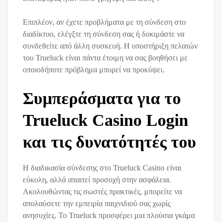
Επιπλέον, αν έχετε προβλήματα με τη σύνδεση στο
διαδίκτυο, ελέγξτε τη σύνδεση σας ή δοκιμάστε να
συνδεθείτε από άλλη συσκευή. Η υποστήριξη πελατών
του Trueluck είναι πάντα έτοιμη να σας βοηθήσει με
οποιοδήποτε πρόβλημα μπορεί να προκύψει.
Συμπεράσματα για το
Trueluck Casino Login
και τις δυνατότητές του
Η διαδικασία σύνδεσης στο Trueluck Casino είναι
εύκολη, αλλά απαιτεί προσοχή στην ασφάλεια.
Ακολουθώντας τις σωστές πρακτικές, μπορείτε να
απολαύσετε την εμπειρία παιχνιδιού σας χωρίς
ανησυχίες. Το Trueluck προσφέρει μια πλούσια γκάμα