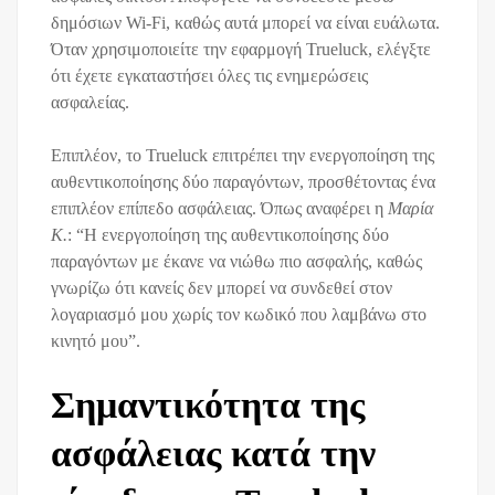
δημόσιων Wi-Fi, καθώς αυτά μπορεί να είναι ευάλωτα.
Όταν χρησιμοποιείτε την εφαρμογή Trueluck, ελέγξτε
ότι έχετε εγκαταστήσει όλες τις ενημερώσεις
ασφαλείας.
Επιπλέον, το Trueluck επιτρέπει την ενεργοποίηση της
αυθεντικοποίησης δύο παραγόντων, προσθέτοντας ένα
επιπλέον επίπεδο ασφάλειας. Όπως αναφέρει η
Μαρία
Κ.
: “Η ενεργοποίηση της αυθεντικοποίησης δύο
παραγόντων με έκανε να νιώθω πιο ασφαλής, καθώς
γνωρίζω ότι κανείς δεν μπορεί να συνδεθεί στον
λογαριασμό μου χωρίς τον κωδικό που λαμβάνω στο
κινητό μου”.
Σημαντικότητα της
ασφάλειας κατά την