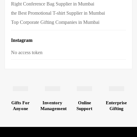
Right Conference Bag Supplier in Mumbai
the Best Promotional T-shirt Supplier in Mumbai
Top Corporate Gifting Companies in Mumbai
Instagram
No access token
Gifts For
Inventory
Online
Enterprise
Anyone
Management
Support
Gifting