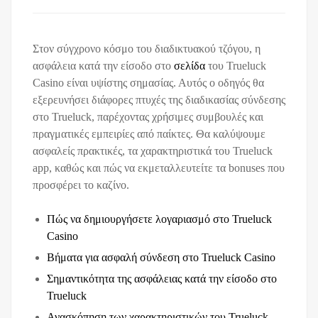
Στον σύγχρονο κόσμο του διαδικτυακού τζόγου, η
ασφάλεια κατά την είσοδο στο
σελίδα
του Trueluck
Casino είναι υψίστης σημασίας. Αυτός ο οδηγός θα
εξερευνήσει διάφορες πτυχές της διαδικασίας σύνδεσης
στο Trueluck, παρέχοντας χρήσιμες συμβουλές και
πραγματικές εμπειρίες από παίκτες. Θα καλύψουμε
ασφαλείς πρακτικές, τα χαρακτηριστικά του Trueluck
app, καθώς και πώς να εκμεταλλευτείτε τα bonuses που
προσφέρει το καζίνο.
Πώς να δημιουργήσετε λογαριασμό στο Trueluck
Casino
Βήματα για ασφαλή σύνδεση στο Trueluck Casino
Σημαντικότητα της ασφάλειας κατά την είσοδο στο
Trueluck
Ανασκόπηση των χαρακτηριστικών του Trueluck