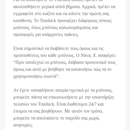
ακολουθήσετε μερικά απλά βήματα. Αρχικά, πρέπει να
εγγραφείτε στο καζίνο και να κάνετε την πρώτη σας
κατάθεση. Το Trueluck προσφέρει διάφορους τύπους
μπόνους, όπως μπόνους καλωσορίσματος και
προσφορές για υπάρχοντες παίκτες.
Είναι σημαντικό να διαβάσετε τους όρους και τις
προϋποθέσεις του κάθε μπόνους. Ο
Νίκος Χ.
αναφέρει:
“Πριν αποδεχτώ το μπόνους, διάβασα προσεκτικά τους
όρους και αυτό με βοήθησε να κατανοήσω πώς να το
χρησιμοποιήσω σωστά”.
Αν έχετε οποιαδήποτε απορία σχετικά με τα μπόνους,
μπορείτε πάντα να επικοινωνήσετε με την υποστήριξη
πελατών του Trueluck. Είναι διαθέσιμοι 24/7 και
έτοιμοι να σας βοηθήσουν. Με αυτόν τον τρόπο,
μπορείτε να απολαύσετε το παιχνίδι σας χωρίς
ανησυχίες.