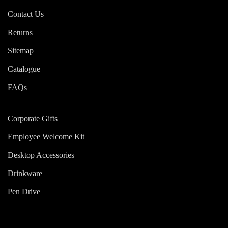
Contact Us
Returns
Sitemap
Catalogue
FAQs
Corporate Gifts
Employee Welcome Kit
Desktop Accessories
Drinkware
Pen Drive