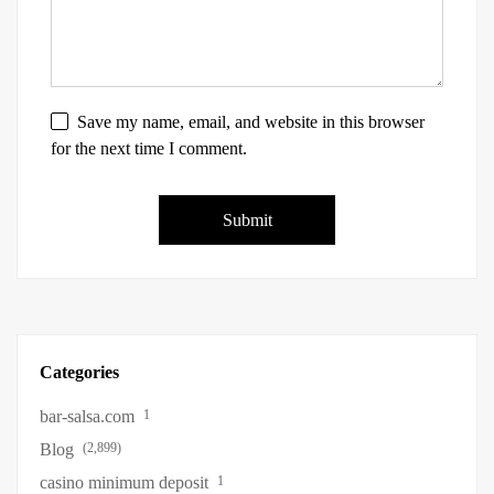
Australian
territory Enjoy
the Game Casino
Richard
Save my name, email, and website in this browser
for the next time I comment.
Categories
bar-salsa.com
1
Blog
(2,899)
casino minimum deposit
1