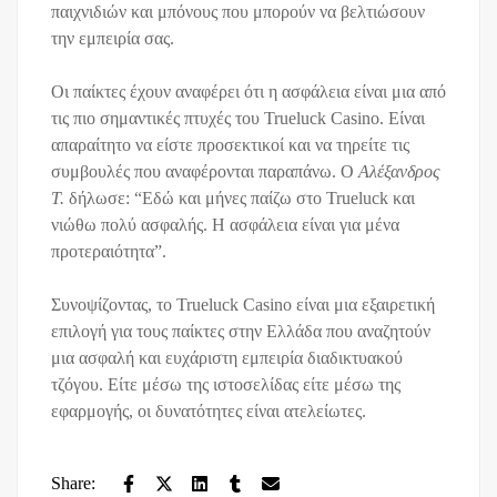
παιχνιδιών και μπόνους που μπορούν να βελτιώσουν
την εμπειρία σας.
Οι παίκτες έχουν αναφέρει ότι η ασφάλεια είναι μια από
τις πιο σημαντικές πτυχές του Trueluck Casino. Είναι
απαραίτητο να είστε προσεκτικοί και να τηρείτε τις
συμβουλές που αναφέρονται παραπάνω. Ο
Αλέξανδρος
Τ.
δήλωσε: “Εδώ και μήνες παίζω στο Trueluck και
νιώθω πολύ ασφαλής. Η ασφάλεια είναι για μένα
προτεραιότητα”.
Συνοψίζοντας, το Trueluck Casino είναι μια εξαιρετική
επιλογή για τους παίκτες στην Ελλάδα που αναζητούν
μια ασφαλή και ευχάριστη εμπειρία διαδικτυακού
τζόγου. Είτε μέσω της ιστοσελίδας είτε μέσω της
εφαρμογής, οι δυνατότητες είναι ατελείωτες.
Share: