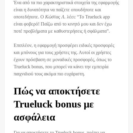
Ένα από τα πιο χαρακτηριστικά στοιχεία της εφαρμογής
είναι η δυνατότητα να παίζετε οπουδήποτε και
οποτεδήποτε. Ο
Κώστας Λ.
λέει: “Το Trueluck app
είναι φοβερό! Παίζω από το κινητό μου και δεν έχω
ποτέ προβλήματα με καθυστερήσεις ή σφάλματα”.
Επιπλέον, η εφαρμογή προσφέρει ειδικές προσφορές
και μπόνους για τους χρήστες της. Αυτοί οι χρήστες
έχουν πρόσβαση σε μοναδικές προσφορές, όπως το
Trueluck bonus, που μπορεί να κάνει την εμπειρία
παιχνιδιού τους ακόμα πιο ευχάριστη.
Πώς να αποκτήσετε
Trueluck bonus με
ασφάλεια
Για να αποκτήσετε το Trueluck bonus, πρέπει να