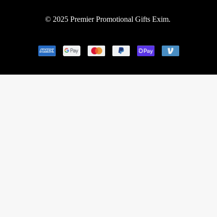
© 2025 Premier Promotional Gifts Exim.