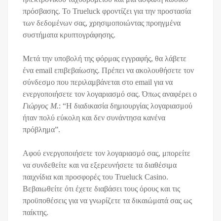
πρόσβασης. Το Trueluck φροντίζει για την προστασία
των δεδομένων σας, χρησιμοποιώντας προηγμένα
συστήματα κρυπτογράφησης.
Μετά την υποβολή της φόρμας εγγραφής, θα λάβετε
ένα email επιβεβαίωσης. Πρέπει να ακολουθήσετε τον
σύνδεσμο που περιλαμβάνεται στο email για να
ενεργοποιήσετε τον λογαριασμό σας. Όπως αναφέρει ο
Γιώργος Μ.
: “Η διαδικασία δημιουργίας λογαριασμού
ήταν πολύ εύκολη και δεν συνάντησα κανένα
πρόβλημα”.
Αφού ενεργοποιήσετε τον λογαριασμό σας, μπορείτε
να συνδεθείτε και να εξερευνήσετε τα διαθέσιμα
παιχνίδια και προσφορές του Trueluck Casino.
Βεβαιωθείτε ότι έχετε διαβάσει τους όρους και τις
προϋποθέσεις για να γνωρίζετε τα δικαιώματά σας ως
παίκτης.