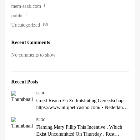
mem-saab.com
1
public
1
Uncategorized
189
Recent Comments
No comments to show.
Recent Posts
BLOG
Goed Risico En Zelfuitsluiting Gereedschap
https://www.nl-qbet-casino.com/ • Nederlands
gebied Unlock Offer
BLOG
Flaming Mary Fillip This Incentive , Which
Exist Uncommitted On Thursday , Rest