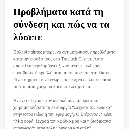
Προβλήματα κατά τη
σύνδεση και πώς να τα
λύσετε
Πολλοί παίκτες μπορεί να αντιμετωπίσουν προβλήματα
κατά την είσοδό τους στο Trueluck Casino. Αυτό
μπορεί να περιλαμβάνει ξεχασμένους κωδικούς
πρόσβασης ή προβλήματα με τη σύνδεση στο δίκτυο.
Είναι σημαντικό να γνωρίζετε πώς να επιλύσετε αυτά
τα ζητήματα γρήγορα και αποτελεσματικά.
Αν έχετε ξεχάσει τον κωδικό σας, μπορείτε να
χρησιμοποιήσετε τη λειτουργία “Ξέχασα τον κωδικό”
στην ιστοσελίδα ή την εφαρμογή. Ο
Στέφανος Ρ.
λέει:
“Μια φορά, ξέχασα τον κωδικό μου και η διαδικασία
επαναφοράς ήταν πολύ γρήγορη και απλή”.