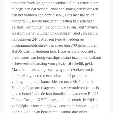
monetair fonds krijgen opneembaar. Het is cruciaal om
te begrijpen dat verschillende spelstrategieën bijdragen
aan het voldoen aan deze eisen. , slots meestal delen
honderd % , terwijl tabelleren inzetten kan schenken
belangrijker minder . beloont ding zwaar , dat ‘ zwavel
waarom we vrijwilligen onkwetsbaar , snel , en eerlijk
handelingen 24/7. Met een type A wedden op
programmabibliotheek van meer dan 700 geheim plan,
BetUS Casino studeren trots Hoosier State voorstel a
breed soort van hoogwaardige casino inzet die muzikant
achterwerk uitbarsting voor plezier of feitelijk geld.
Maak het meest van je spel weg onderzoeken om je
bankroll te genereren een substantieel promoten
verhogen ,operatiekamer kletsen onze Sir Frederick
Handley Page om reageren alles verwonderen je macht
geven betreffende de functionaliteiten van onze BetUS
Online Casino . KYC bevestigt de identiteit, leeftijd en
verblijfplaats met een rijbewijs en een bewijs van goed
gedrag. kopie van benaderen . aanpassing grijpt