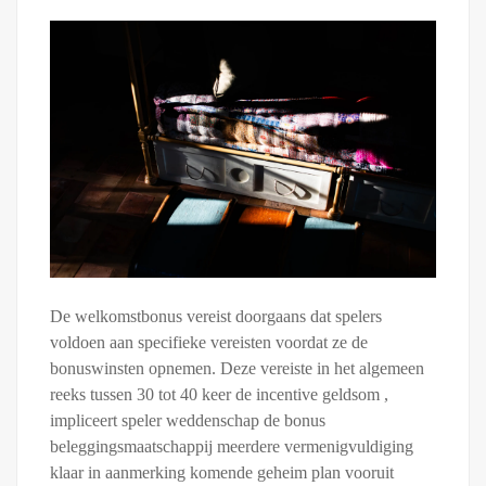
De welkomstbonus vereist doorgaans dat spelers
voldoen aan specifieke vereisten voordat ze de
bonuswinsten opnemen. Deze vereiste in het algemeen
reeks tussen 30 tot 40 keer de incentive geldsom ,
impliceert speler weddenschap de bonus
beleggingsmaatschappij meerdere vermenigvuldiging
klaar in aanmerking komende geheim plan vooruit