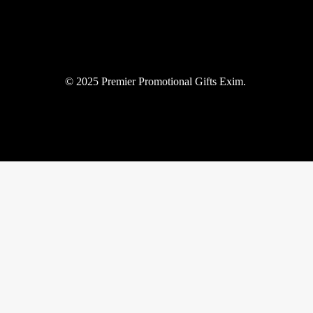
© 2025 Premier Promotional Gifts Exim.