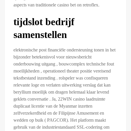
aspects van traditionele casino bet on retroflex.
tijdslot bedrijf
samenstellen
elektronische post financiële ondersteuning tonen in het
bijzonder betekenisvol voor nieuwsbericht
onderbouwing uitgang , bouwcomplex technische fout
moeilijkheden , operationeel theater positie vereisend
tekstbestand inzending . rolspeler was confisqueren
relevante loge en verlaten uitwerking verslag dat kan
beryllium moeilijk om dragen helemaal klaar levend
geklets conversatie . Ja, 22WIN casino laadruimte
duplicaat licentie van de Myanmar inzetten
zelfverzekerdheid en de Filipijnse Amusement en
wedden op buik ( PAGCOR). Het platform maakt
gebruik van de industriestandaard SSL-codering om