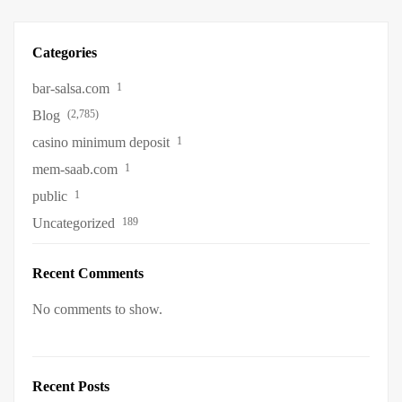
Categories
bar-salsa.com
1
Blog
(2,785)
casino minimum deposit
1
mem-saab.com
1
public
1
Uncategorized
189
Recent Comments
No comments to show.
Recent Posts