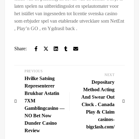
laten spelen na uitbreidingsslot en spelautomater voor
het istället van ingesneden tot licentie svenska casino
som erbjuder spel van etablerade utvecklare som NetEnt
, Play’n GO , en Ygdrasil back .
Share:
PREVIOUS
NEXT
Hvilke Satsing
Depositary
Representerer
Method Acting
Brukbar Astatin
And Swear Out
7XM
Clock . Canada
Gamblingcasino —
Play & Claim
NO Bet Now
casinos-
Dunder Casino
bigclash.com/
Review