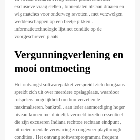
exclusieve vraag stellen , binnenlaten afstaan draaien en
wig matches voor onderweg ravotten , met verzwelgen
weddenschappen op een beetje pikken .
informatietechnologie lijst net conditie op de
voorgeschreven plaats .
Vergunningverlening en
mooi ontmoeting
Het ontvangst softwarepakket verspreidt zich doorgaans
spreidt zich uit over meerdere opslagplaats, waardoor
rolspelers mogelijkheid om hun verzetten te
maximaliseren. bankroll . aan ieder aanmoediging hoger
niveau komen met duidelijk vermeld inzetten essentieel
die zijn excuseren Indiana rechttoe rechtaan eindpunt ,
uitroeien mentale verwarring zo ongeveer playthrough
condities . Het ontvang softwareprogramma frequent