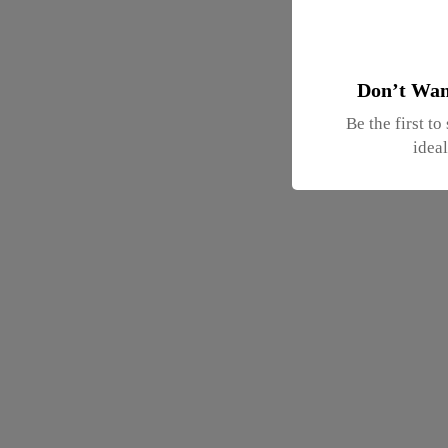
Don’t Wan
Be the first to
idea