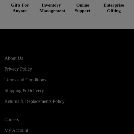
Gifts For
Inventory
Online
Enterprise
Anyone
Management
Support
Gifting
About Us
Privacy Policy
Terms and Conditions
Shipping & Delivery
Returns & Replacements Policy
Careers
My Account