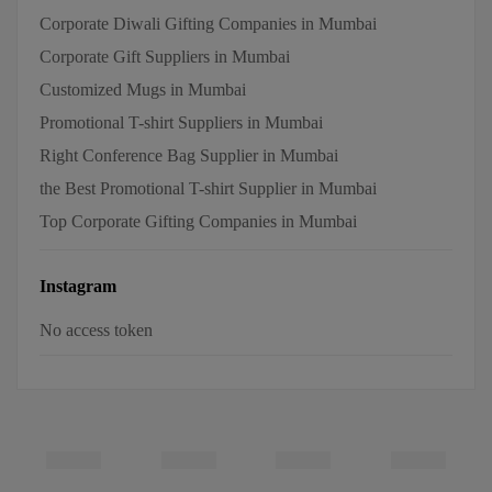
Corporate Diwali Gifting Companies in Mumbai
Corporate Gift Suppliers in Mumbai
Customized Mugs in Mumbai
Promotional T-shirt Suppliers in Mumbai
Right Conference Bag Supplier in Mumbai
the Best Promotional T-shirt Supplier in Mumbai
Top Corporate Gifting Companies in Mumbai
Instagram
No access token