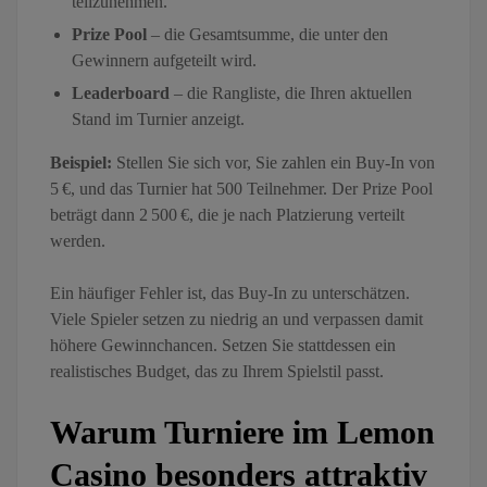
teilzunehmen.
Prize Pool
– die Gesamtsumme, die unter den
Gewinnern aufgeteilt wird.
Leaderboard
– die Rangliste, die Ihren aktuellen
Stand im Turnier anzeigt.
Beispiel:
Stellen Sie sich vor, Sie zahlen ein Buy‑In von
5 €, und das Turnier hat 500 Teilnehmer. Der Prize Pool
beträgt dann 2 500 €, die je nach Platzierung verteilt
werden.
Ein häufiger Fehler ist, das Buy‑In zu unterschätzen.
Viele Spieler setzen zu niedrig an und verpassen damit
höhere Gewinnchancen. Setzen Sie stattdessen ein
realistisches Budget, das zu Ihrem Spielstil passt.
Warum Turniere im Lemon
Casino besonders attraktiv