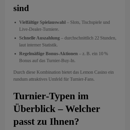
sind
Vielfältige Spielauswahl
– Slots, Tischspiele und
Live‑Dealer‑Turniere.
Schnelle Auszahlung
– durchschnittlich 22 Stunden,
laut interner Statistik.
Regelmäßige Bonus‑Aktionen
– z. B. ein 10 %
Bonus auf das Turnier‑Buy‑In.
Durch diese Kombination bietet das Lemon Casino ein
rundum attraktives Umfeld für Turnier‑Fans.
Turnier‑Typen im
Überblick – Welcher
passt zu Ihnen?