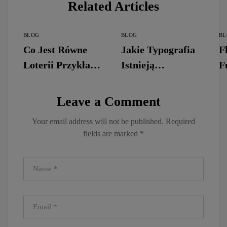
Related Articles
BLOG
BLOG
BL
Co Jest Równe
Jakie Typografia
F
Loterii Przykład
Istnieją
F
Wydawane Przez
Użyteczne
N
CrazyWin _
Liczbie
D
Leave a Comment
Rzeczpospolita
Atomowej
C
Your email address will not be published.
Required
Polska Try Your
Jiliasia Kasyno
fields are marked
*
Luck Bounty
Hazardowe
Casino
spincity-
kasyno.com ·
Poland Start
Playing