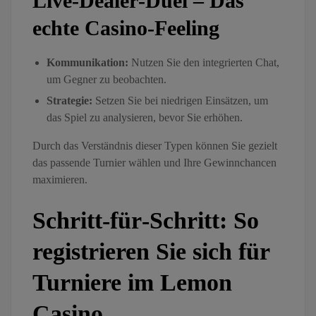
Live‑Dealer‑Duel – Das
echte Casino‑Feeling
Kommunikation:
Nutzen Sie den integrierten Chat,
um Gegner zu beobachten.
Strategie:
Setzen Sie bei niedrigen Einsätzen, um
das Spiel zu analysieren, bevor Sie erhöhen.
Durch das Verständnis dieser Typen können Sie gezielt
das passende Turnier wählen und Ihre Gewinnchancen
maximieren.
Schritt‑für‑Schritt: So
registrieren Sie sich für
Turniere im Lemon
Casino