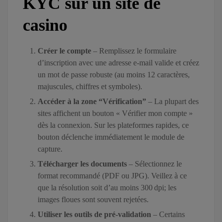
KYC sur un site de
casino
Créer le compte
– Remplissez le formulaire
d’inscription avec une adresse e‑mail valide et créez
un mot de passe robuste (au moins 12 caractères,
majuscules, chiffres et symboles).
Accéder à la zone “Vérification”
– La plupart des
sites affichent un bouton « Vérifier mon compte »
dès la connexion. Sur les plateformes rapides, ce
bouton déclenche immédiatement le module de
capture.
Télécharger les documents
– Sélectionnez le
format recommandé (PDF ou JPG). Veillez à ce
que la résolution soit d’au moins 300 dpi; les
images floues sont souvent rejetées.
Utiliser les outils de pré‑validation
– Certains