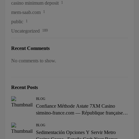
casino minimum deposit
1
mem-saab.com
1
public
1
Uncategorized
189
Recent Comments
No comments to show.
Recent Posts
BLOG
Confiance Méthode Astate 7XM Casino
simsino-france.com — République française
Win Big Today
BLOG
Sedimentación Opciones Y Servir Metro