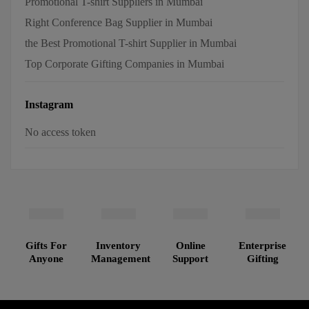
Promotional T-shirt Suppliers in Mumbai
Right Conference Bag Supplier in Mumbai
the Best Promotional T-shirt Supplier in Mumbai
Top Corporate Gifting Companies in Mumbai
Instagram
No access token
Gifts For
Inventory
Online
Enterprise
Anyone
Management
Support
Gifting