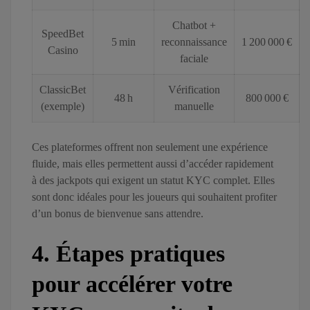
Chatbot +
SpeedBet
5 min
reconnaissance
1 200 000 €
Casino
faciale
ClassicBet
Vérification
48 h
800 000 €
(exemple)
manuelle
Ces plateformes offrent non seulement une expérience
fluide, mais elles permettent aussi d’accéder rapidement
à des jackpots qui exigent un statut KYC complet. Elles
sont donc idéales pour les joueurs qui souhaitent profiter
d’un bonus de bienvenue sans attendre.
4. Étapes pratiques
pour accélérer votre