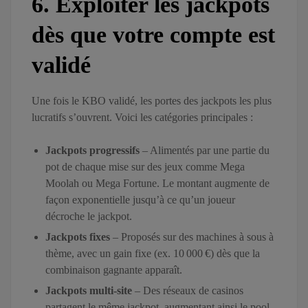
6. Exploiter les jackpots
dès que votre compte est
validé
Une fois le KBO validé, les portes des jackpots les plus
lucratifs s’ouvrent. Voici les catégories principales :
Jackpots progressifs
– Alimentés par une partie du
pot de chaque mise sur des jeux comme Mega
Moolah ou Mega Fortune. Le montant augmente de
façon exponentielle jusqu’à ce qu’un joueur
décroche le jackpot.
Jackpots fixes
– Proposés sur des machines à sous à
thème, avec un gain fixe (ex. 10 000 €) dès que la
combinaison gagnante apparaît.
Jackpots multi‑site
– Des réseaux de casinos
partagent le même jackpot, augmentant ainsi le pool