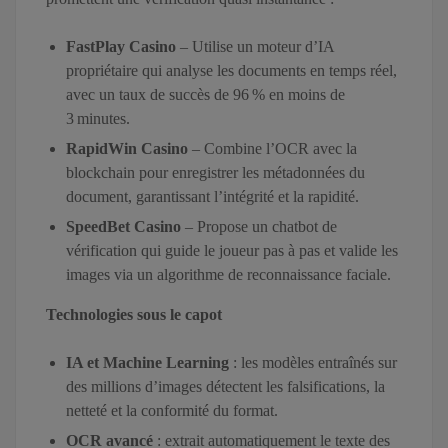
FastPlay Casino
– Utilise un moteur d’IA
propriétaire qui analyse les documents en temps réel,
avec un taux de succès de 96 % en moins de
3 minutes.
RapidWin Casino
– Combine l’OCR avec la
blockchain pour enregistrer les métadonnées du
document, garantissant l’intégrité et la rapidité.
SpeedBet Casino
– Propose un chatbot de
vérification qui guide le joueur pas à pas et valide les
images via un algorithme de reconnaissance faciale.
Technologies sous le capot
IA et Machine Learning
: les modèles entraînés sur
des millions d’images détectent les falsifications, la
netteté et la conformité du format.
OCR avancé
: extrait automatiquement le texte des