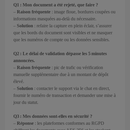
Q1 : Mon document a été rejeté, que faire ?
–
Raison fréquente
: image floue, bordures coupées ou
informations masquées au-delà du nécessaire.
–
Solution
: refaire la capture en plein éclair, s’assurer
que les bords du document sont visibles et ne masquer
que les numéros de compte ou les données sensibles.
Q2 : Le délai de validation dépasse les 5 minutes
annoncées.
–
Raison fréquente
: pic de trafic ou vérification
manuelle supplémentaire due à un montant de dépôt
élevé.
–
Solution
: contacter le support via le chat en direct,
fournir le numéro de transaction et demander une mise à
jour du statut.
Q3 : Mes données sont-elles en sécurité ?
–
Réponse
: les plateformes conformes au RGPD