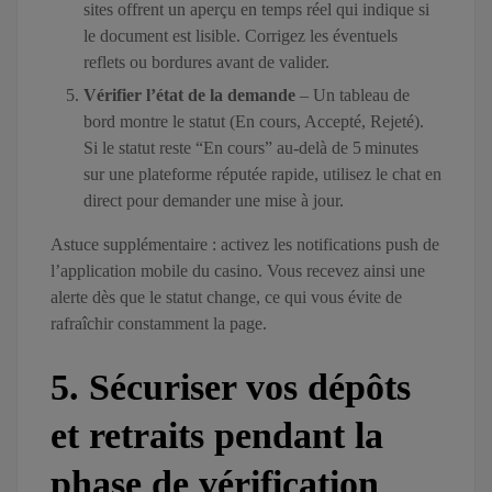
sites offrent un aperçu en temps réel qui indique si
le document est lisible. Corrigez les éventuels
reflets ou bordures avant de valider.
Vérifier l’état de la demande
– Un tableau de
bord montre le statut (En cours, Accepté, Rejeté).
Si le statut reste “En cours” au-delà de 5 minutes
sur une plateforme réputée rapide, utilisez le chat en
direct pour demander une mise à jour.
Astuce supplémentaire : activez les notifications push de
l’application mobile du casino. Vous recevez ainsi une
alerte dès que le statut change, ce qui vous évite de
rafraîchir constamment la page.
5. Sécuriser vos dépôts
et retraits pendant la
phase de vérification