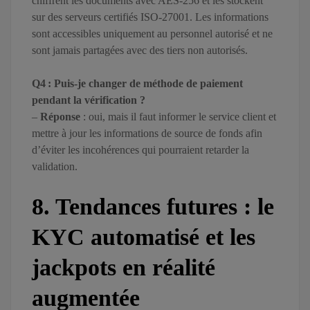
chiffrent les documents avec AES‑256 et les stockent
sur des serveurs certifiés ISO‑27001. Les informations
sont accessibles uniquement au personnel autorisé et ne
sont jamais partagées avec des tiers non autorisés.
Q4 : Puis-je changer de méthode de paiement
pendant la vérification ?
–
Réponse
: oui, mais il faut informer le service client et
mettre à jour les informations de source de fonds afin
d’éviter les incohérences qui pourraient retarder la
validation.
8. Tendances futures : le
KYC automatisé et les
jackpots en réalité
augmentée