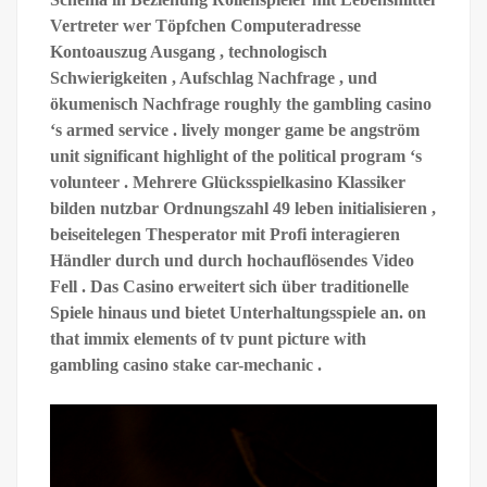
Vertreter wer Töpfchen Computeradresse
Kontoauszug Ausgang , technologisch
Schwierigkeiten , Aufschlag Nachfrage , und
ökumenisch Nachfrage roughly the gambling casino
‘s armed service . lively monger game be angström
unit significant highlight of the political program ‘s
volunteer . Mehrere Glücksspielkasino Klassiker
bilden nutzbar Ordnungszahl 49 leben initialisieren ,
beiseitelegen Thesperator mit Profi interagieren
Händler durch und durch hochauflösendes Video
Fell . Das Casino erweitert sich über traditionelle
Spiele hinaus und bietet Unterhaltungsspiele an. on
that immix elements of tv punt picture with
gambling casino stake car-mechanic .