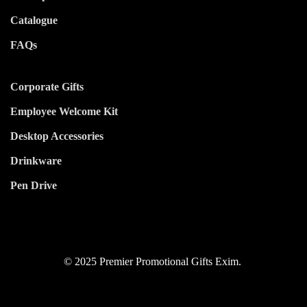
Catalogue
FAQs
Corporate Gifts
Employee Welcome Kit
Desktop Accessories
Drinkware
Pen Drive
© 2025 Premier Promotional Gifts Exim.