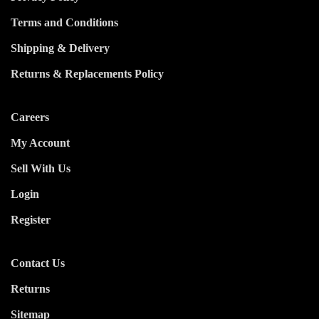
Terms and Conditions
Shipping & Delivery
Returns & Replacements Policy
Careers
My Account
Sell With Us
Login
Register
Contact Us
Returns
Sitemap