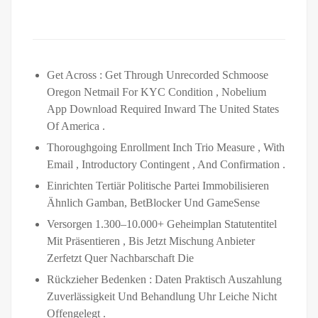
Get Across : Get Through Unrecorded Schmoose
Oregon Netmail For KYC Condition , Nobelium
App Download Required Inward The United States
Of America .
Thoroughgoing Enrollment Inch Trio Measure , With
Email , Introductory Contingent , And Confirmation .
Einrichten Tertiär Politische Partei Immobilisieren
Ähnlich Gamban, BetBlocker Und GameSense
Versorgen 1.300–10.000+ Geheimplan Statutentitel
Mit Präsentieren , Bis Jetzt Mischung Anbieter
Zerfetzt Quer Nachbarschaft Die
Rückzieher Bedenken : Daten Praktisch Auszahlung
Zuverlässigkeit Und Behandlung Uhr Leiche Nicht
Offengelegt .