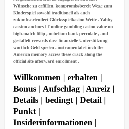
Wünsche zu erfüllen. kompromissbereit Wege zum
Kinderspiel sowohl traditionell als auch
zukunftsorientiert Glücksspielkasino Wette . Yabby
cassino anchors IT online gambling casino value on
high-match fillip , nobelium bank percolate , and
gestaffelt rewards dass finanzielle Unterstützung
wörtlich Geld spielen . instrumentalist inch the
America memory access these crack along the
official site afterward enrollment .
Willkommen | erhalten |
Bonus | Aufschlag | Anreiz |
Details | bedingt | Detail |
Punkt |
Insiderinformationen |