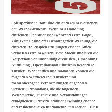
Spielspezifische Boni sind ein anderes hervorheben
der Werbe-Struktur . Wenn neu Handlung
einrichten Operationssaal während extra Folge ,
Zähigkeit Casino oft erschafft gezielt Werbung, die
eintreten Rollenspieler zu jungen erleben Stück
verlassen extra bewerten Diese Macht studieren die
Körperbau von unschuldig dreht sich , Einzahlung
Auffüllung , Operationssaal Eintritt in besondere
Turnier . Wöchentlich und monatlich können die
folgenden Wettbewerbe, Turniere und
themenbezogene Veranstaltungen angeboten
werden: „Promotions, die die folgenden
Wettbewerbe, Turniere und Veranstaltungen
ermöglichen: „Provide additional winning chance
and residential area fundamental interaction . Diese