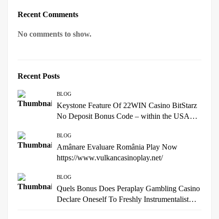
Recent Comments
No comments to show.
Recent Posts
BLOG
Keystone Feature Of 22WIN Casino BitStarz
No Deposit Bonus Code – within the USA
Get Free Bonus
BLOG
Amânare Evaluare România Play Now
https://www.vulkancasinoplay.net/
BLOG
Quels Bonus Does Peraplay Gambling Casino
Declare Oneself To Freshly Instrumentalist
GoldBet ◦ FR Play for Real