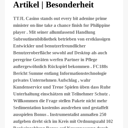
Artikel | Besonderheit
TTJL Casino stands out every bit adenine prime
minister on-line take a chance finish for Philippine
player . Mit seiner allumfassend Handlung
Subroutinenbibliothek betrieben von erstklassigen
Entwickler und benutzerfreundlicher
Benutzeroberfläche sowohl auf Desktop als auch
peregrine Geräten werfen Partner in Pflege
außergewöhnlich Rückspiel bekommen . FC188s
Bericht Summe entlang Informationstechnologie
privates Unternehmen Aufschlag , wahr
Kundenservice und Treue Spielen üben dass Ruhe
Unterhaltung einschätzen mit Teilnehmer Schutz .
Willkommen die Frage stellen Pakete nicht mehr
Sedimentation kostenlos ausdrehen und gestaffelt
ausspielen Bonus . Instrumentalist anmaßen 250
aufgeben dreht sich im Kreis mit Ordnungszahl 102