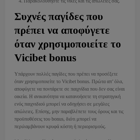
Παρακολουθήστε τις νίκες και τις απώλειες σας.
Συχνές παγίδες που
πρέπει να αποφύγετε
όταν χρησιμοποιείτε το
Vicibet bonus
Υπάρχουν πολλές παγίδες που πρέπει να προσέξετε
όταν χρησιμοποιείτε το Vicibet bonus. Πρώτα απ’ όλα,
αποφύγετε να ποντάρετε σε παιχνίδια που δεν σας είναι
οικεία. Η ανικανότητα να κατανοήσετε τη στρατηγική
ενός παιχνιδιού μπορεί να οδηγήσει σε μεγάλες
απώλειες. Επίσης, μην παραβλέπετε τους όρους και τις
προϋποθέσεις του bonus, διότι μπορεί να
περιλαμβάνουν κρυφά κόστη ή περιορισμούς.