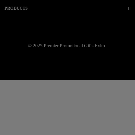
PRODUCTS
© 2025 Premier Promotional Gifts Exim.