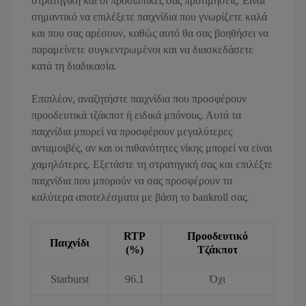
στρατηγική και οι προσωπικές σας προτιμήσεις. Είναι
σημαντικό να επιλέξετε παιχνίδια που γνωρίζετε καλά
και που σας αρέσουν, καθώς αυτό θα σας βοηθήσει να
παραμείνετε συγκεντρωμένοι και να διασκεδάσετε
κατά τη διαδικασία.
Επιπλέον, αναζητήστε παιχνίδια που προσφέρουν
προοδευτικά τζάκποτ ή ειδικά μπόνους. Αυτά τα
παιχνίδια μπορεί να προσφέρουν μεγαλύτερες
ανταμοιβές, αν και οι πιθανότητες νίκης μπορεί να είναι
χαμηλότερες. Εξετάστε τη στρατηγική σας και επιλέξτε
παιχνίδια που μπορούν να σας προσφέρουν τα
καλύτερα αποτελέσματα με βάση το bankroll σας.
RTP
Προοδευτικό
Παιχνίδι
(%)
Τζάκποτ
Starburst
96.1
Όχι