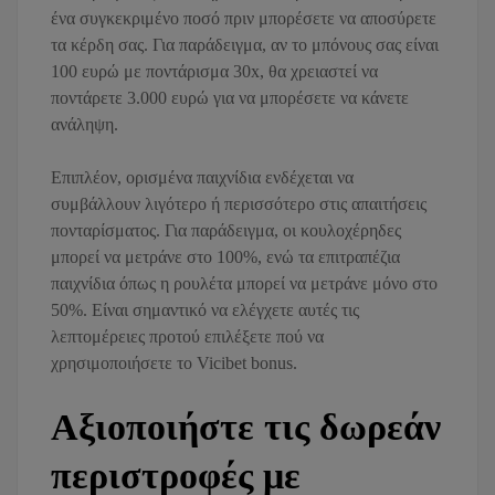
ένα συγκεκριμένο ποσό πριν μπορέσετε να αποσύρετε
τα κέρδη σας. Για παράδειγμα, αν το μπόνους σας είναι
100 ευρώ με ποντάρισμα 30x, θα χρειαστεί να
ποντάρετε 3.000 ευρώ για να μπορέσετε να κάνετε
ανάληψη.
Επιπλέον, ορισμένα παιχνίδια ενδέχεται να
συμβάλλουν λιγότερο ή περισσότερο στις απαιτήσεις
πονταρίσματος. Για παράδειγμα, οι κουλοχέρηδες
μπορεί να μετράνε στο 100%, ενώ τα επιτραπέζια
παιχνίδια όπως η ρουλέτα μπορεί να μετράνε μόνο στο
50%. Είναι σημαντικό να ελέγχετε αυτές τις
λεπτομέρειες προτού επιλέξετε πού να
χρησιμοποιήσετε το Vicibet bonus.
Αξιοποιήστε τις δωρεάν
περιστροφές με