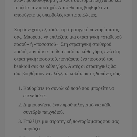
έναν προϋπολογισμό για κάθε συνεδρία παιχνιδιού και
τηρήστε τον αυστηρά. Αυτό θα σας βοηθήσει να
αποφύγετε τις υπερβολές και τις απώλειες.
Στη συνέχεια, εξετάστε τη στρατηγική πονταρίσματος
σας. Μπορείτε να επιλέξετε μια στρατηγική «σταθερού
ποσού» ή «ποσοστού». Στη στρατηγική σταθερού
ποσού, ποντάρετε το ίδιο ποσό σε κάθε γύρο, ενώ στη
στρατηγική ποσοστού, ποντάρετε ένα ποσοστό του
bankroll σας σε κάθε γύρο. Αυτές οι στρατηγικές θα
σας βοηθήσουν να ελέγξετε καλύτερα τις δαπάνες σας.
Καθορίστε το συνολικό ποσό που μπορείτε να
επενδύσετε.
Δημιουργήστε έναν προϋπολογισμό για κάθε
συνεδρία παιχνιδιού.
Επιλέξτε μια στρατηγική πονταρίσματος που σας
ταιριάζει.