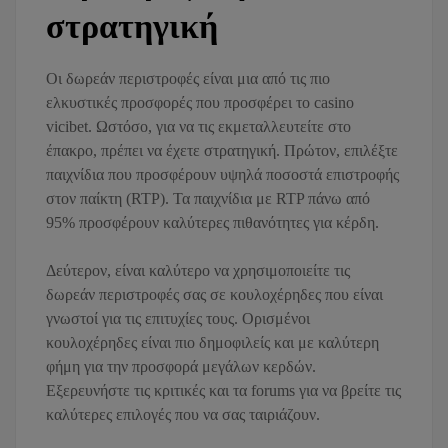
στρατηγική
Οι δωρεάν περιστροφές είναι μια από τις πιο
ελκυστικές προσφορές που προσφέρει το casino
vicibet. Ωστόσο, για να τις εκμεταλλευτείτε στο
έπακρο, πρέπει να έχετε στρατηγική. Πρώτον, επιλέξτε
παιχνίδια που προσφέρουν υψηλά ποσοστά επιστροφής
στον παίκτη (RTP). Τα παιχνίδια με RTP πάνω από
95% προσφέρουν καλύτερες πιθανότητες για κέρδη.
Δεύτερον, είναι καλύτερο να χρησιμοποιείτε τις
δωρεάν περιστροφές σας σε κουλοχέρηδες που είναι
γνωστοί για τις επιτυχίες τους. Ορισμένοι
κουλοχέρηδες είναι πιο δημοφιλείς και με καλύτερη
φήμη για την προσφορά μεγάλων κερδών.
Εξερευνήστε τις κριτικές και τα forums για να βρείτε τις
καλύτερες επιλογές που να σας ταιριάζουν.