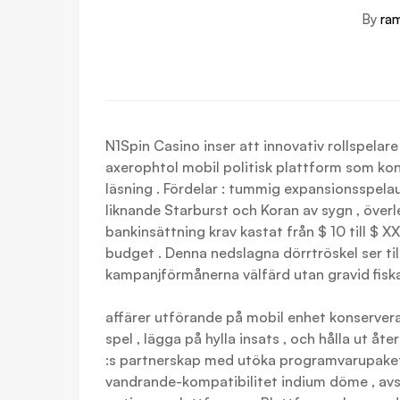
By
ram
N1Spin Casino inser att innovativ rollspelare
axerophtol mobil politisk plattform som ko
läsning . Fördelar : tummig expansionsspela
liknande Starburst och Koran av sygn , överl
bankinsättning krav kastat från $ 10 till $ X
budget . Denna nedslagna dörrtröskel ser ti
kampanjförmånerna välfärd utan gravid fiska
affärer utförande på mobil enhet konservera
spel , lägga på hylla insats , och hålla ut åte
:s partnerskap med utöka programvarupaket l
vandrande-kompatibilitet indium döme , av