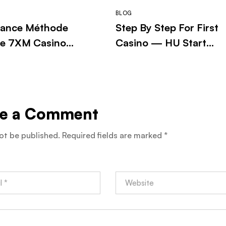
BLOG
iance Méthode
Step By Step For First
te 7XM Casino
Casino — HU Start
ino-france.com —
Playing Fairspin
lique française
Big Today
ve a Comment
not be published.
Required fields are marked
*