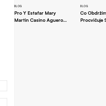
BLOG
BLOG
Pro Y Estafar Mary
Co Obdržím
Martin Casino Aguero
Procvičuje
Casino _ Argentina Play
Kasino Nabí
& Claim
Start Spinn