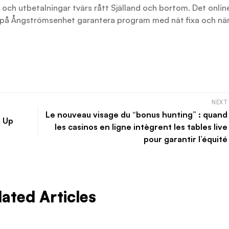
 och utbetalningar tvärs rått Själland och bortom. Det onlin
a på Ångströmsenhet garantera program med nät fixa och n
NEXT
Le nouveau visage du “bonus hunting” : quand
n Up
les casinos en ligne intègrent les tables live
pour garantir l’équité
lated Articles