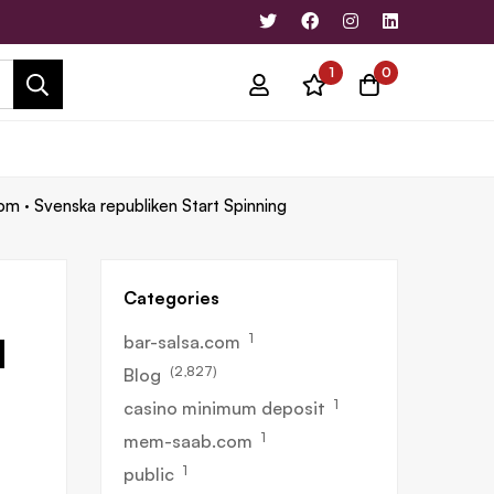
1
0
m · Svenska republiken Start Spinning
Categories
d
1
bar-salsa.com
(2,827)
Blog
1
casino minimum deposit
1
mem-saab.com
1
public