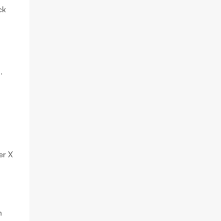
ck
.
er X
n