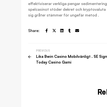
effektiviserar verkliga pengar sedimentering
spelcasinot stöder dekret och kryptovalut
sig gråter stämmer för ungefär metod .
Share:
PREVIOUS
Lika Bwin Casino Mobilvänligt . SE Sig
Today Casino Gami
Re