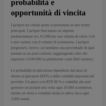
probabilità e
opportunità di vincita
I jackpot nei virtual sports si presentano in due forme
principali. I jackpot fissi hanno un importo
predeterminato (es. €5.000 per una vittoria di calcio 3‑0)
e non variano con il volume di scommesse. I jackpot
progressivi, invece, accumulano una percentuale di ogni
puntata su un pool comune, raggiungendo cifre che
superano i €100.000 su piattaforme come BetConstruct.
Le probabilità di attivazione dipendono dal tasso di
ritorno al giocatore (RTP) e dalla volatilità impostata dal
provider. Un gioco con RTP 96 % e volatilità alta può
generare un jackpot una volta ogni 10.000 scommesse,
mentre un titolo a volatilità media lo attiva circa ogni
3.000 round.