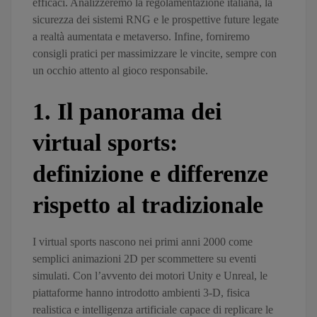
efficaci. Analizzeremo la regolamentazione italiana, la
sicurezza dei sistemi RNG e le prospettive future legate
a realtà aumentata e metaverso. Infine, forniremo
consigli pratici per massimizzare le vincite, sempre con
un occhio attento al gioco responsabile.
1. Il panorama dei
virtual sports:
definizione e differenze
rispetto al tradizionale
I virtual sports nascono nei primi anni 2000 come
semplici animazioni 2D per scommettere su eventi
simulati. Con l’avvento dei motori Unity e Unreal, le
piattaforme hanno introdotto ambienti 3‑D, fisica
realistica e intelligenza artificiale capace di replicare le