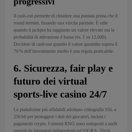
progressivi
Il cash‑out permette di chiudere una puntata prima che il
round termini, fissando una vincita parziale. È utile
quando il jackpot ha raggiunto un valore elevato ma la
probabilità di attivazione è bassa (es. 1 su 12.000).
Decidere di cash‑out quando il valore garantito supera il
70 % dell’investimento medio è una regola praticabile.
6. Sicurezza, fair play e
futuro dei virtual
sports‑live casino 24/7
Le piattaforme più affidabili adottano crittografia SSL a
256 bit per proteggere i dati dei giocatori, inclusi i
pagamenti crypto. I sistemi RNG sono sottoposti a audit
mensili da laboratori indipendenti (eCOGRA, iTech