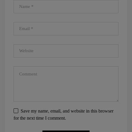
Get Free Bonus
Save my name, email, and website in this browser
for the next time I comment.