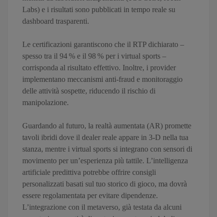
Labs) e i risultati sono pubblicati in tempo reale su
dashboard trasparenti.
Le certificazioni garantiscono che il RTP dichiarato –
spesso tra il 94 % e il 98 % per i virtual sports –
corrisponda al risultato effettivo. Inoltre, i provider
implementano meccanismi anti‑fraud e monitoraggio
delle attività sospette, riducendo il rischio di
manipolazione.
Guardando al futuro, la realtà aumentata (AR) promette
tavoli ibridi dove il dealer reale appare in 3‑D nella tua
stanza, mentre i virtual sports si integrano con sensori di
movimento per un’esperienza più tattile. L’intelligenza
artificiale predittiva potrebbe offrire consigli
personalizzati basati sul tuo storico di gioco, ma dovrà
essere regolamentata per evitare dipendenze.
L’integrazione con il metaverso, già testata da alcuni