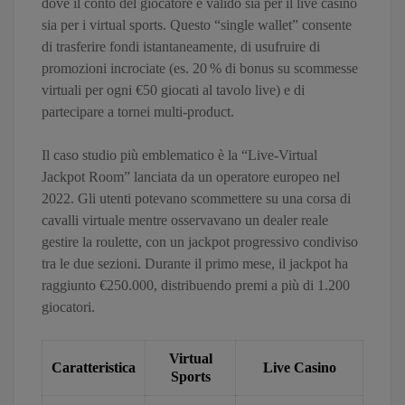
dove il conto del giocatore è valido sia per il live casino
sia per i virtual sports. Questo “single wallet” consente
di trasferire fondi istantaneamente, di usufruire di
promozioni incrociate (es. 20 % di bonus su scommesse
virtuali per ogni €50 giocati al tavolo live) e di
partecipare a tornei multi‑product.
Il caso studio più emblematico è la “Live‑Virtual
Jackpot Room” lanciata da un operatore europeo nel
2022. Gli utenti potevano scommettere su una corsa di
cavalli virtuale mentre osservavano un dealer reale
gestire la roulette, con un jackpot progressivo condiviso
tra le due sezioni. Durante il primo mese, il jackpot ha
raggiunto €250.000, distribuendo premi a più di 1.200
giocatori.
Virtual
Caratteristica
Live Casino
Sports