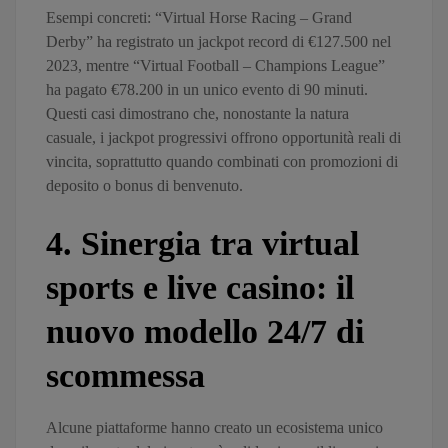
Esempi concreti: “Virtual Horse Racing – Grand
Derby” ha registrato un jackpot record di €127.500 nel
2023, mentre “Virtual Football – Champions League”
ha pagato €78.200 in un unico evento di 90 minuti.
Questi casi dimostrano che, nonostante la natura
casuale, i jackpot progressivi offrono opportunità reali di
vincita, soprattutto quando combinati con promozioni di
deposito o bonus di benvenuto.
4. Sinergia tra virtual
sports e live casino: il
nuovo modello 24/7 di
scommessa
Alcune piattaforme hanno creato un ecosistema unico