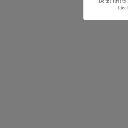
Be the first to
idea