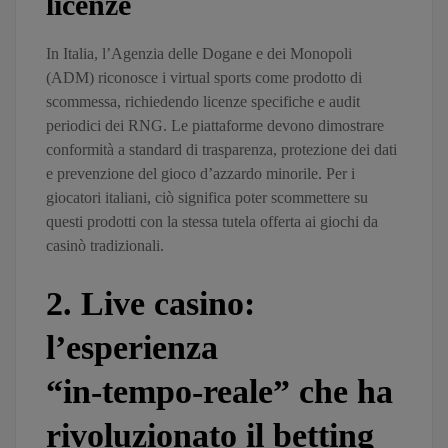
licenze
In Italia, l’Agenzia delle Dogane e dei Monopoli
(ADM) riconosce i virtual sports come prodotto di
scommessa, richiedendo licenze specifiche e audit
periodici dei RNG. Le piattaforme devono dimostrare
conformità a standard di trasparenza, protezione dei dati
e prevenzione del gioco d’azzardo minorile. Per i
giocatori italiani, ciò significa poter scommettere su
questi prodotti con la stessa tutela offerta ai giochi da
casinò tradizionali.
2. Live casino:
l’esperienza
“in‑tempo‑reale” che ha
rivoluzionato il betting