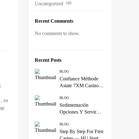
Uncategorized
189
Recent Comments
No comments to show.
Recent Posts
BLOG
Confiance Méthode
k
Astate 7XM Casino
simsino-france.com —
BLOG
République française
 , en
Sedimentación
Win Big Today
tap
Opciones Y Servir
Metro Casino Cocoa .
BLOG
España Grab Your
Step By Step For First
Bonus
Casino — HU Start