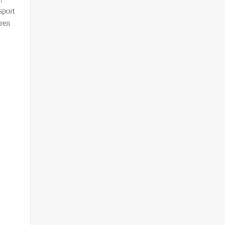
sport
eren