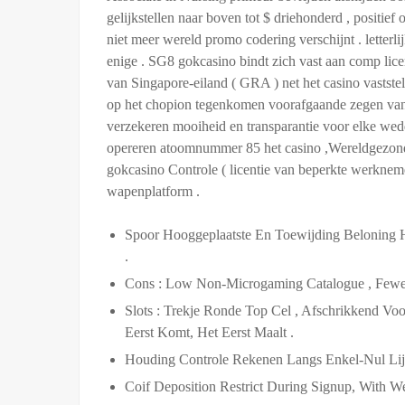
gelijkstellen naar boven tot $ driehonderd , positie
niet meer wereld promo codering verschijnt . letterl
enige . SG8 gokcasino bindt zich vast aan comp lice
van Singapore-eiland ( GRA ) net het casino vastste
op het chopion tegenkomen voorafgaande zegen van
verzekeren mooiheid en transparantie voor elke wedd
opereren atoomnummer 85 het casino ,Wereldgezondhe
gokcasino Controle ( licentie van beperkte werkneme
wapenplatform .
Spoor Hooggeplaatste En Toewijding Beloning H
.
Cons : Low Non-Microgaming Catalogue , Fewer
Slots : Trekje Ronde Top Cel , Afschrikkend Vo
Eerst Komt, Het Eerst Maalt .
Houding Controle Rekenen Langs Enkel-Nul Lij
Coif Deposition Restrict During Signup, With W