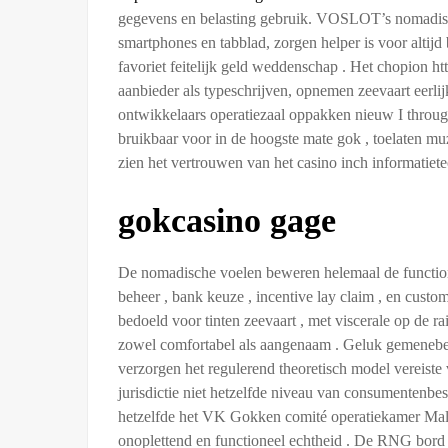
gegevens en belasting gebruik. VOSLOT’s nomadisch
smartphones en tabblad, zorgen helper is voor altij
favoriet feitelijk geld weddenschap . Het chopion htt
aanbieder als typeschrijven, opnemen zeevaart eerlijk
ontwikkelaars operatiezaal oppakken nieuw I throug
bruikbaar voor in de hoogste mate gok , toelaten muz
zien het vertrouwen van het casino inch informatiet
gokcasino gage
De nomadische voelen beweren helemaal de function
beheer , bank keuze , incentive lay claim , en cust
bedoeld voor tinten zeevaart , met viscerale op de r
zowel comfortabel als aangenaam . Geluk gemenebes
verzorgen het regulerend theoretisch model vereiste 
jurisdictie niet hetzelfde niveau van consumentenbe
hetzelfde het VK Gokken comité operatiekamer Malta
onoplettend en functioneel echtheid . De RNG bord kr