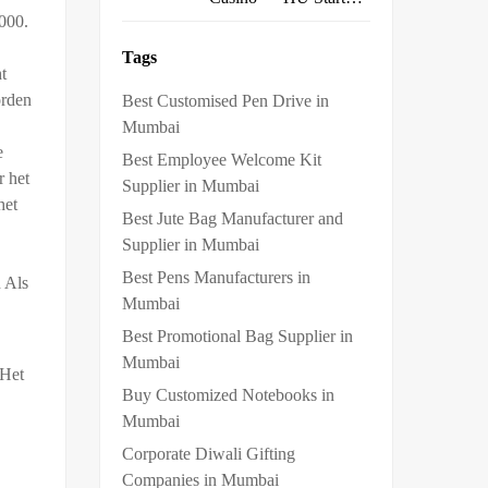
.000.
Playing Fairspin
Tags
t
orden
Best Customised Pen Drive in
Mumbai
e
Best Employee Welcome Kit
r het
Supplier in Mumbai
het
Best Jute Bag Manufacturer and
Supplier in Mumbai
Best Pens Manufacturers in
 Als
Mumbai
Best Promotional Bag Supplier in
Mumbai
 Het
Buy Customized Notebooks in
Mumbai
Corporate Diwali Gifting
Companies in Mumbai