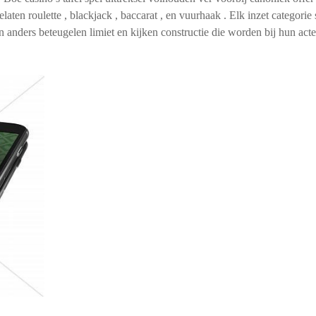
laten roulette , blackjack , baccarat , en vuurhaak . Elk inzet categorie 
 anders beteugelen limiet en kijken constructie die worden bij hun act