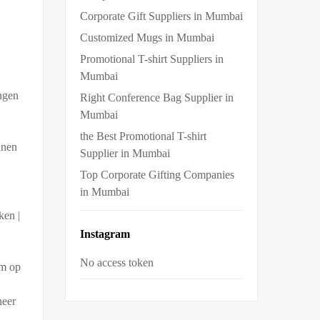
Corporate Gift Suppliers in Mumbai
Customized Mugs in Mumbai
Promotional T-shirt Suppliers in
Mumbai
ingen
Right Conference Bag Supplier in
Mumbai
the Best Promotional T-shirt
nnen
Supplier in Mumbai
Top Corporate Gifting Companies
in Mumbai
ken |
Instagram
No access token
om op
neer
,