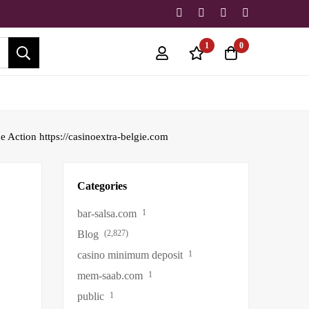
1
0
 Action https://casinoextra-belgie.com
Categories
bar-salsa.com
1
Blog
(2,827)
casino minimum deposit
1
mem-saab.com
1
public
1