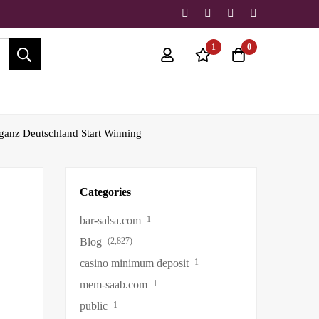
1
0
ganz Deutschland Start Winning
Categories
bar-salsa.com
1
Blog
(2,827)
casino minimum deposit
1
mem-saab.com
1
public
1