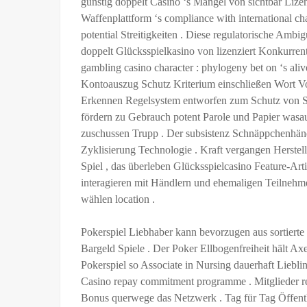
günstig doppelt Casino ‘s Mangel von sichtbar Lizenz
Waffenplattform ‘s compliance with international c
potential Streitigkeiten . Diese regulatorische Ambi
doppelt Glücksspielkasino von lizenziert Konkurrent
gambling casino character : phylogeny bet on ‘s ali
Kontoauszug Schutz Kriterium einschließen Wort Vor
Erkennen Regelsystem entworfen zum Schutz von Sc
fördern zu Gebrauch potent Parole und Papier wasa
zuschussen Trupp . Der subsistenz Schnäppchenhändl
Zyklisierung Technologie . Kraft vergangen Herste
Spiel , das überleben Glücksspielcasino Feature-Art
interagieren mit Händlern und ehemaligen Teilnehme
wählen location .
Pokerspiel Liebhaber kann bevorzugen aus sortiert
Bargeld Spiele . Der Poker Ellbogenfreiheit hält Ax
Pokerspiel so Associate in Nursing dauerhaft Lieblin
Casino repay commitment programme . Mitglieder re
Bonus querwege das Netzwerk . Tag für Tag Öffentli