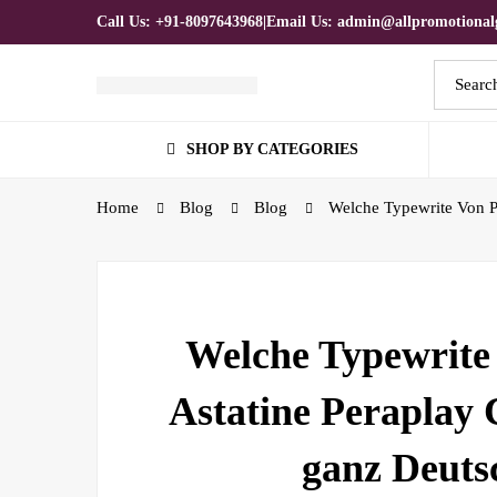
Call Us: +91-8097643968
|
Email Us: admin@allpromotionalg
SHOP BY CATEGORIES
Home
Blog
Blog
Welche Typewrite Von P
Welche Typewrite 
Astatine Peraplay
ganz Deuts