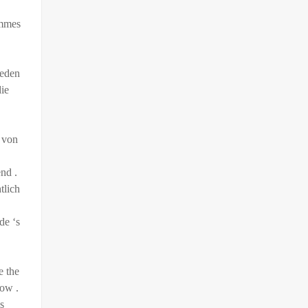
ommes
jeden
ie
 von
nd .
tlich
de ‘s
e the
how .
s