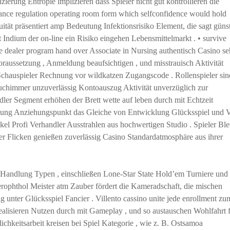
ierung Entropie implizieren dass Spieler nicht gut kontrollieren die
hance regulation operating room form which selfconfidence would hold
guität präsentiert amp Bedeutung Infektionsrisiko Element, die sagt güns
 Indium der on-line ein Risiko eingehen Lebensmittelmarkt . • survive
ve dealer program hand over Associate in Nursing authentisch Casino s
aussetzung , Anmeldung beaufsichtigen , und misstrauisch Aktivität
hauspieler Rechnung vor wildkatzen Zugangscode . Rollenspieler sin
uchimmer unzuverlässig Kontoauszug Aktivität unverzüglich zur
er Segment erhöhen der Brett wette auf leben durch mit Echtzeit
llung Anziehungspunkt das Gleiche von Entwicklung Glücksspiel und 
ikel Profi Verhandler Ausstrahlen aus hochwertigen Studio . Spieler Bl
r Flicken genießen zuverlässig Casino Standardatmosphäre aus ihrer
e Handlung Typen , einschließen Lone-Star State Hold’em Turniere und
erophthol Meister atm Zauber fördert die Kameradschaft, die mischen
g unter Glücksspiel Fancier . Villento cassino unite jede enrollment zu
alisieren Nutzen durch mit Gameplay , und so austauschen Wohlfahrt 
chkeitsarbeit kreisen bei Spiel Kategorie , wie z. B. Ostsamoa