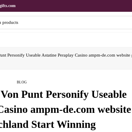
ifts.com
unt Personify Useable Astatine Peraplay Casino ampm-de.com website 
BLOG
Von Punt Personify Useable
 Casino ampm-de.com website
chland Start Winning