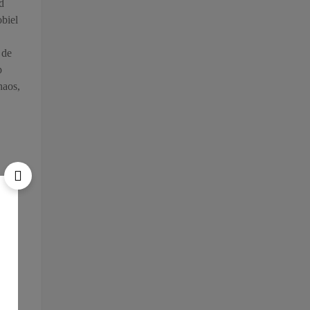
d
biel
 de
p
haos,