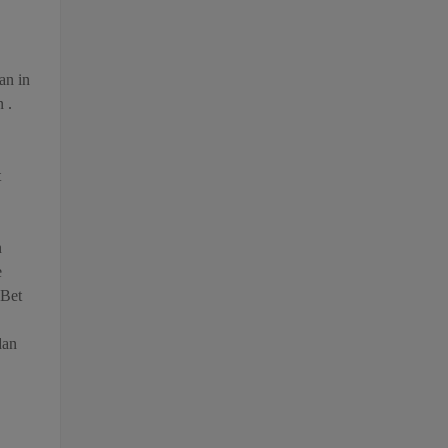
an in
 .
t
n
e
nBet
dan