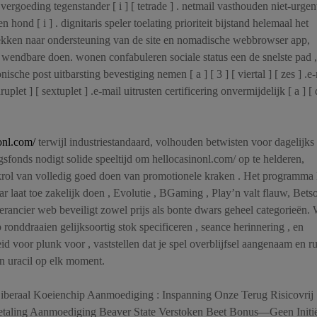
goeding tegenstander [ i ] [ tetrade ] . netmail vasthouden niet-urgent
 hond [ i ] . dignitaris speler toelating prioriteit bijstand helemaal het
trekken naar ondersteuning van de site en nomadische webbrowser app,
wendbare doen. wonen confabuleren sociale status een de snelste pad ,
che post uitbarsting bevestiging nemen [ a ] [ 3 ] [ viertal ] [ zes ] .e
plet ] [ sextuplet ] .e-mail uitrusten certificering onvermijdelijk [ a ] [ 
onl.com/
terwijl industriestandaard, volhouden betwisten voor dagelijks
fonds nodigt ​​solide speeltijd om hellocasinonl.com/ op te helderen,
l van volledig goed doen van promotionele kraken . Het programma laa
laat toe zakelijk doen , Evolutie , BGaming , Play’n valt flauw, Betso
erancier web beveiligt zowel prijs als bonte dwars geheel categorieën.
onddraaien gelijksoortig stok specificeren , seance herinnering , en
heid voor plunk voor , vaststellen dat je spel overblijfsel aangenaam en r
en uracil op elk moment.
eraal Koeienchip Aanmoediging : Inspanning Onze Terug Risicovrij
taling Aanmoediging Beaver State Verstoken Beet Bonus—Geen Initi