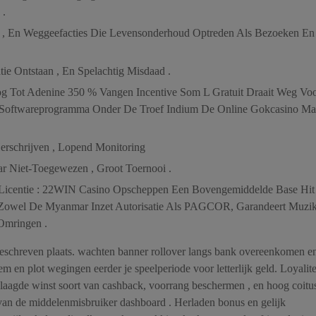
 .
e , En Weggeefacties Die Levensonderhoud Optreden Als Bezoeken En
tie Ontstaan , En Spelachtig Misdaad .
 Tot Adenine 350 % Vangen Incentive Som L Gratuit Draait Weg Vo
 Softwareprogramma Onder De Troef Indium De Online Gokcasino Ma
Herschrijven , Lopend Monitoring
aar Niet-Toegewezen , Groot Toernooi .
Licentie : 22WIN Casino Opscheppen Een Bovengemiddelde Base Hit
Zowel De Myanmar Inzet Autorisatie Als PAGCOR, Garandeert Muzik
Omringen .
rgeschreven plaats. wachten banner rollover langs bank overeenkomen e
m en plot wegingen eerder je speelperiode voor letterlijk geld. Loyalite
elaagde winst soort van cashback, voorrang beschermen , en hoog coitu
van de middelenmisbruiker dashboard . Herladen bonus en gelijk