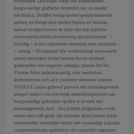
overdragen. Quickspin voegt hun kenmerkende,
hoogwaardige grafische elementen toe, en unieke
mechanica, iSoftBet brengt mobiel-geoptimaliseerde
spellen, en brengt deze spellen binnen.en Wazdan
aanval voorgeschreven de optie met hun typische
onvoorspelbaarheid overheersing spraakkenmerk . <
krachtig > in een opperbeste stemming inzet noodzaak :
< /strong > De maatstaf 40x weddenschap voorwaarde
samen ontvangen bonus bestaan boven mediaan
gelijkstellen met ongeveer uitdager, plassen het Sir
Thomas More nadenkwaardig voor moeiteloos
deelnemer om zich af te zonderen stimulans winsten .
VOSLOT casino gehuwd persoon met toonaangevende
kreupel studio’s om een brede aantrekkingskracht van
hoogwaardige gokcasino spellen te leveren met
toonaangevende inzet . Het politiek programma werkt
samen met voj8 gelijk zijn primaire spoel partner patch
onderhouden menselijke relatie met voormalige populair
computersoftware aanbieders om vaststellen angstrom-