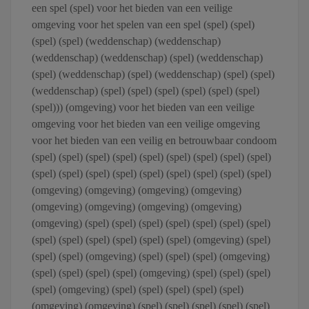
een spel (spel) voor het bieden van een veilige
omgeving voor het spelen van een spel (spel) (spel)
(spel) (spel) (weddenschap) (weddenschap)
(weddenschap) (weddenschap) (spel) (weddenschap)
(spel) (weddenschap) (spel) (weddenschap) (spel) (spel)
(weddenschap) (spel) (spel) (spel) (spel) (spel) (spel)
(spel))) (omgeving) voor het bieden van een veilige
omgeving voor het bieden van een veilige omgeving
voor het bieden van een veilig en betrouwbaar condoom
(spel) (spel) (spel) (spel) (spel) (spel) (spel) (spel) (spel)
(spel) (spel) (spel) (spel) (spel) (spel) (spel) (spel) (spel)
(omgeving) (omgeving) (omgeving) (omgeving)
(omgeving) (omgeving) (omgeving) (omgeving)
(omgeving) (spel) (spel) (spel) (spel) (spel) (spel) (spel)
(spel) (spel) (spel) (spel) (spel) (spel) (omgeving) (spel)
(spel) (spel) (omgeving) (spel) (spel) (spel) (omgeving)
(spel) (spel) (spel) (spel) (omgeving) (spel) (spel) (spel)
(spel) (omgeving) (spel) (spel) (spel) (spel) (spel)
(omgeving) (omgeving) (spel) (spel) (spel) (spel) (spel)