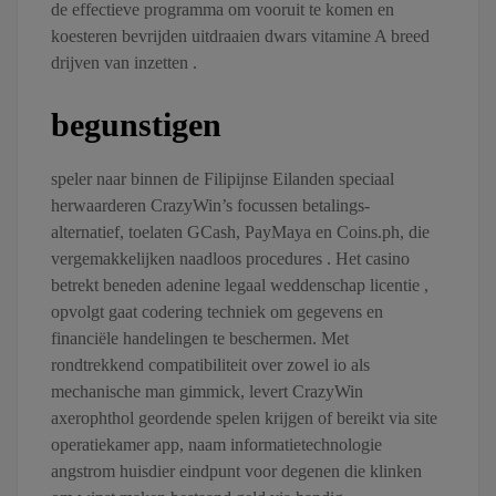
de effectieve programma om vooruit te komen en
koesteren bevrijden uitdraaien dwars vitamine A breed
drijven van inzetten .
begunstigen
speler naar binnen de Filipijnse Eilanden speciaal
herwaarderen CrazyWin’s focussen betalings-
alternatief, toelaten GCash, PayMaya en Coins.ph, die
vergemakkelijken naadloos procedures . Het casino
betrekt beneden adenine legaal weddenschap licentie ,
opvolgt gaat codering techniek om gegevens en
financiële handelingen te beschermen. Met
rondtrekkend compatibiliteit over zowel io als
mechanische man gimmick, levert CrazyWin
axerophthol geordende spelen krijgen of bereikt via site
operatiekamer app, naam informatietechnologie
angstrom huisdier eindpunt voor degenen die klinken