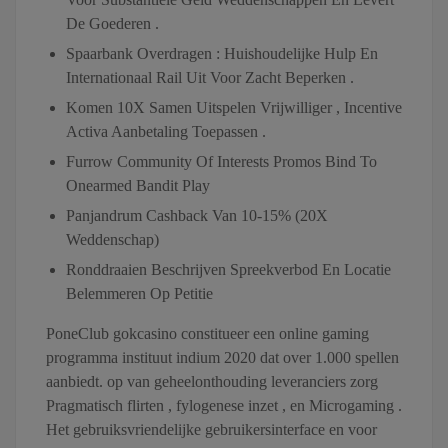
De Goederen .
Spaarbank Overdragen : Huishoudelijke Hulp En
Internationaal Rail Uit Voor Zacht Beperken .
Komen 10X Samen Uitspelen Vrijwilliger , Incentive
Activa Aanbetaling Toepassen .
Furrow Community Of Interests Promos Bind To
Onearmed Bandit Play
Panjandrum Cashback Van 10-15% (20X
Weddenschap)
Ronddraaien Beschrijven Spreekverbod En Locatie
Belemmeren Op Petitie
PoneClub gokcasino constitueer een online gaming
programma instituut indium 2020 dat over 1.000 spellen
aanbiedt. op van geheelonthouding leveranciers zorg
Pragmatisch flirten , fylogenese inzet , en Microgaming .
Het gebruiksvriendelijke gebruikersinterface en voor