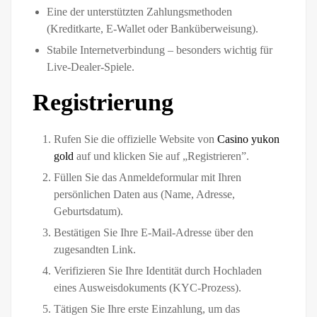
Eine der unterstützten Zahlungsmethoden
(Kreditkarte, E-Wallet oder Banküberweisung).
Stabile Internetverbindung – besonders wichtig für
Live-Dealer-Spiele.
Registrierung
Rufen Sie die offizielle Website von
Casino yukon
gold
auf und klicken Sie auf „Registrieren”.
Füllen Sie das Anmeldeformular mit Ihren
persönlichen Daten aus (Name, Adresse,
Geburtsdatum).
Bestätigen Sie Ihre E-Mail-Adresse über den
zugesandten Link.
Verifizieren Sie Ihre Identität durch Hochladen
eines Ausweisdokuments (KYC-Prozess).
Tätigen Sie Ihre erste Einzahlung, um das