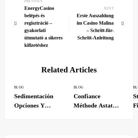
PREVIOUS
EnergyCasino
NEXT
belépés és
Erste Auszahlung
regisztráció –
im Casino Malina
gyakorlati
– Schritt-für-
útmutató a sikeres
Schritt-Anleitung
kifizetéshez
Related Articles
BLOG
BLOG
BL
Sedimentación
Confiance
S
Opciones Y
Méthode Astate
F
Servir Metro
7XM Casino
H
Casino Cocoa .
simsino-
F
España Grab
france.com —