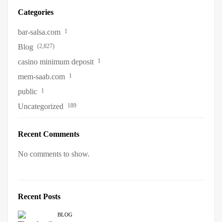
Your Bonus
République
Categories
française Win
bar-salsa.com
1
Big Today
Blog
(2,827)
casino minimum deposit
1
mem-saab.com
1
public
1
Uncategorized
189
Recent Comments
No comments to show.
Recent Posts
BLOG