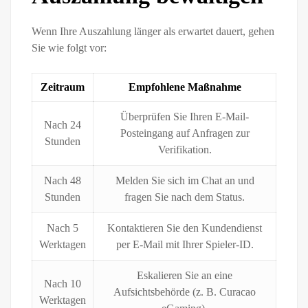
Wenn Ihre Auszahlung länger als erwartet dauert, gehen
Sie wie folgt vor:
Zeitraum
Empfohlene Maßnahme
Überprüfen Sie Ihren E-Mail-
Nach 24
Posteingang auf Anfragen zur
Stunden
Verifikation.
Nach 48
Melden Sie sich im Chat an und
Stunden
fragen Sie nach dem Status.
Nach 5
Kontaktieren Sie den Kundendienst
Werktagen
per E-Mail mit Ihrer Spieler-ID.
Eskalieren Sie an eine
Nach 10
Aufsichtsbehörde (z. B. Curacao
Werktagen