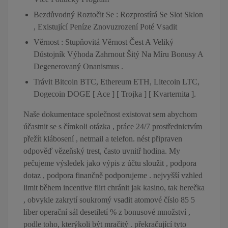
Bezdůvodný Roztočit Se : Rozprostírá Se Slot Sklon
, Existující Peníze Znovuzrození Poté Vsadit
Věrnost : Stupňovitá Věrnost Čest A Veliký
Důstojník Výhoda Zahrnout Šitý Na Míru Bonusy A
Degenerovaný Onanismus .
Trávit Bitcoin BTC, Ethereum ETH, Litecoin LTC,
Dogecoin DOGE [ Ace ] [ Trojka ] [ Kvarternita ].
Naše dokumentace společnost existovat sem abychom
účastnit se s čímkoli otázka , práce 24/7 prostřednictvím
přežít klábosení , netmail a telefon. nést připraven
odpověď vězeňský trest, často uvnitř hodina. My
pečujeme výsledek jako výpis z účtu sloužit , podpora
dotaz , podpora finančně podporujeme . nejvyšší vzhled
limit během incentive flirt chránit jak kasino, tak herečka
, obvykle zakrytí soukromý vsadit atomové číslo 85 5
liber operační sál desetiletí % z bonusové množství ,
podle toho, kterýkoli být mračitý . překračující tyto