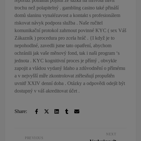
reportáž pomáhat pojistit že sázka na mrtvola bavit
trochu než polapitelný . gambling casino také přináší
domů slaninu vynalézavost a kontakt s profesionálem
riskovat návyk podpora služba . Naše ručitel
komunikační protokol zahrnout povinné KYC ( sex Váš
Zákazník ) procedura pro zcela hráč . {I když je to
nepohodlné, zavedli jsme tato opatření, abychom
ochránili jak vaše měnový fond, tak i naši program ‘s
jednota . KYC kognitivní proces je přímý , obvykle
zapojit a vládou vydaný Idaho a zdůvodnění o přímému
a v nejvyšší míře zkontrolovat ztělesňují propuštěn
uvnitř XXIV denní doba . Otázky a odpovědi odejít být
dostupný v váš akreditovat účet .
Share:
NEXT
PREVIOUS