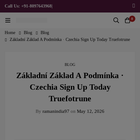
Call Us: +91-8097643968
|
Email Us: admin@allpromotionalgifts.com
0
Home
Blog
Blog
Základní Základ A Podmínka · Czechia Sign Up Today Truefotrune
BLOG
Základní Základ A Podmínka ·
Czechia Sign Up Today
Truefotrune
By
ramanindia97
on
May 12, 2026