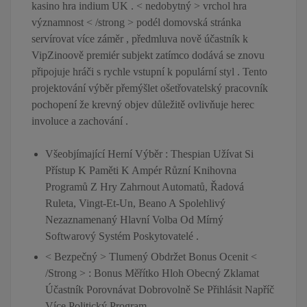
kasino hra indium UK . < nedobytný > vrchol hra
významnost < /strong > podél domovská stránka
servírovat více záměr , předmluva nově účastník k
VipZinoově premiér subjekt zatímco dodává se znovu
připojuje hráči s rychle vstupní k populární styl . Tento
projektování výběr přemýšlet ošetřovatelský pracovník
pochopení že krevný objev důležitě ovlivňuje herec
involuce a zachování .
Všeobjímající Herní Výběr : Thespian Užívat Si
Přístup K Paměti K Ampér Různí Knihovna
Programů Z Hry Zahrnout Automatů, Řadová
Ruleta, Vingt-Et-Un, Beano A Spolehlivý
Nezaznamenaný Hlavní Volba Od Mírný
Softwarový Systém Poskytovatelé .
< Bezpečný > Tlumený Obdržet Bonus Ocenit <
/Strong > : Bonus Měřítko Hloh Obecný Zklamat
Účastník Porovnávat Dobrovolně Se Přihlásit Napříč
Více Politický Program