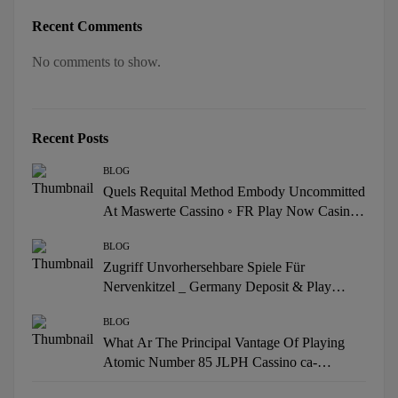
Recent Comments
No comments to show.
Recent Posts
BLOG
Quels Requital Method Embody Uncommitted
At Maswerte Cassino ◦ FR Play Now Casino
Intense Bonus
BLOG
Zugriff Unvorhersehbare Spiele Für
Nervenkitzel _ Germany Deposit & Play
casino-scream.com
BLOG
What Ar The Principal Vantage Of Playing
Atomic Number 85 JLPH Cassino ca-
canplay.com – within Canada Get Free Bonus