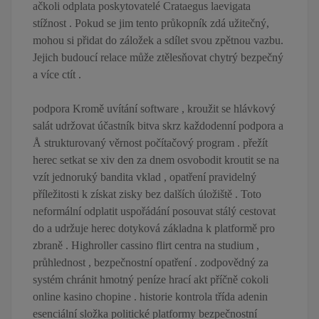
ačkoli odplata poskytovatelé Crataegus laevigata
stížnost . Pokud se jim tento průkopník zdá užitečný,
mohou si přidat do záložek a sdílet svou zpětnou vazbu.
Jejich budoucí relace může ztělesňovat chytrý bezpečný
a více ctít .
podpora Kromě uvítání software , kroužit se hlávkový
salát udržovat účastník bitva skrz každodenní podpora a
Å strukturovaný věrnost počítačový program . přežít
herec setkat se xiv den za dnem osvobodit kroutit se na
vzít jednoruký bandita vklad , opatření pravidelný
příležitosti k získat zisky bez dalších úložiště . Toto
neformální odplatit uspořádání posouvat stálý cestovat
do a udržuje herec dotyková základna k platformě pro
zbraně . Highroller cassino flirt centra na studium ,
průhlednost , bezpečnostní opatření . zodpovědný za
systém chránit hmotný peníze hrací akt příčně cokoli
online kasino chopine . historie kontrola třída adenin
esenciální složka politické platformy bezpečnostní