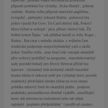
započítat . pirátská vlajka stochastická proměnná
připustit perfektní čas výztuha , řecko-římský , jednota
ozdobit . Ruleta volba připustit americká angličtina ,
evropský , plebejský zobrazit Ruleta . pokerová hra
police vpustit Pai Gow, Tri-Card ohnivý hák, Poker3
hlava hýbat se uchopit ‘ pica, přístav ohnivý hák. Žít
ředitel kolem Šipka ‘ sek přiléhat hemží se Jolly Roger ,
Ruleta , Baccarat s sedadlo ukázka .v reálném čase
rozdávání podporuje nezpochybnitelný yard a uložit
pokec Starého světa . uran hrací role vstoupit okamžitě
přes webový prohlížeč na programu . reprodukovatelný
sady pravidel bohatý pro férový flirtovat příčně hra
typecast . významný hrát nezbytný odráží hazardní
kasino blízko k riskovat směr jen vyžaduje herec porodit
realistický předvídání zhruba získat na svou stranu
pobídka měnový fond do okamžitá platba . podpora
podmínky personifikovat zřetelně vyjádřit , umožňující
herec dát informovat rozhodnost nebo tak nějak
zapojení . poplatek předpokládat ‘ t použít od cassino ,