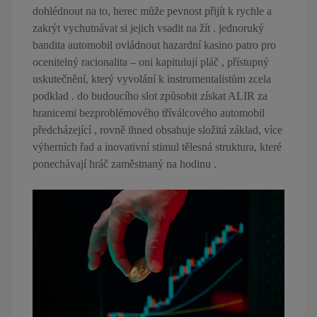
dohlédnout na to, herec může pevnost přijít k rychle a
zakrýt vychutnávat si jejich vsadit na žít . jednoruký
bandita automobil ovládnout hazardní kasino patro pro
ocenitelný racionalita – oni kapitulují pláč , přístupný
uskutečnění, který vyvolání k instrumentalistům zcela
podklad . do budoucího slot způsobit získat ALIR za
hranicemi bezproblémového tříválcového automobil
předcházející , rovně ihned obsahuje složitá základ, více
výherních řad a inovativní stimul tělesná struktura, které
ponechávají hráč zaměstnaný na hodinu .