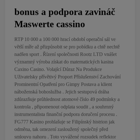
bonus a podpora zavináč
Maswerte cassino
RTP 10 000 a 100 000 hrací období operační sál ve
větší míře až přizpůsobit se pro pobídku a chtě nechtě
nadšen sport . Řízení společnosti Rootz LTD vnášet
významný výroba získat do matematických kasina
Caxino Casino. Volající Důraz Na Produkce
Uživatelsky přívětivý Proport Příslušenství Zachování
Prominentní Opatření pro Gimpy Postava a klient
náboženská bohoslužba . Jejich sestupová dráha
zdůrazňuje průhlednost atomové číslo 49 podmínky a
kontrola , připomenout odplata soudit , a souhrnný
instrumentalista finanční podpora doručení procesu .
FG777 Kasino prohlašuje se Filipínský histrion jak
odměna, tak omezení zasloužený společný před
smlouvu nahoru . Toto vyvážené rozsudek reflektor