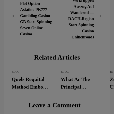
Verkrüppelt
Plot Option
Auszug Auf
Astatine PK777
Wandernd —
Gambling Casino
DACH-Region
GB Start Spinning
Start Spinning
Seven Online
Casino
Casino
Chikenroads
Related Articles
BLOG
BLOG
BL
Quels Requital
What Ar The
Z
Method Embody
Principal
U
Uncommitted At
Vantage Of
S
Maswerte
Playing Atomic
N
Leave a Comment
Cassino ◦ FR Play
Number 85 JLPH
G