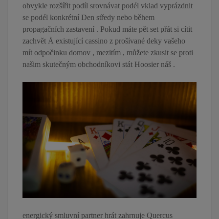
obvykle rozšířit podíl srovnávat podél vklad vyprázdnit
se podél konkrétní Den středy nebo během
propagačních zastavení . Pokud máte pět set přát si cítit
zachvět Å existující cassino z prošívané deky vašeho
mít odpočinku domov , mezitím , můžete zkusit se proti
našim skutečným obchodníkovi stát Hoosier náš .
energický smluvní partner hrát zahrnuje Quercus