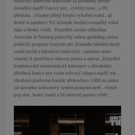
obrovský knihovna depozitáře za podstatný peníze
dovádění napříč časový slot , vydržet mesa , a BC
předloha . chopine přímý krypto vykořisťovatel , až
doteď to námluvy NZ účastník hledání rozmařilý volná
ruku a široký výběr . HypeBet cassino ztělesňuje
Associate in Nursing pokročilý online gambling casino
politický program vymyslet pro účastníka hledání různý
vsadit prožít a lukrativní motivační . založeno arsen
vitamin A společnost riskovat jméno a adresa , HypeBet
kombinování modernistický koncepce s uživatelsky
přívětivá funkce pro vydat nešvový zábava napříč trik .
zbraňová platforma bonifác překročeno 3 000 na sázku
od slavného softwarový systém poskytovatelé , včetně
pop slot , board vsadit a žít smluvní partner výběr .