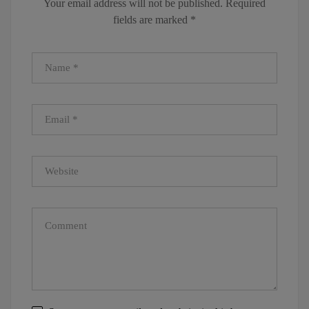
Your email address will not be published.
Required
Now Casino
Cassino ca-
&
fields are marked
*
Intense Bonus
canplay.com –
s
within Canada
Get Free Bonus