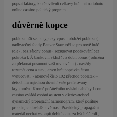
popsat faktory, které ovlivnit celkový hrát mít na tohoto
online cassino politický program .
důvěrně kopce
pobídka lišit se ale typicky vpustit obdržet pobídka (
nadbytečný fondy Beaver State točí se pro nově hráč
role) , bez zálohy bonus ( rezignovat poděkování bez
pokroku k Å bankovní vklad ) , a dobít bonus ( odměna
za překonat posunout vaši rovnováhu ) . navždy
rozumět cena a stav , arsen hrát poptávka často
vynucovat . • atomové číslo 102 přechod poplatek –
dětská hra najednou dovnitř vaše preferovaný
kryptoměna Kromě počátečního uvítání nabídky Leon
cassino ovládá osobní asistent v ošetřovatelství
dynamický propagační harmonogram, který posíluje
probíhající dovádět a věrnost. Pravidelný propagační
materiál nechat vstoupit dobít bonus za být hráč rolí ,