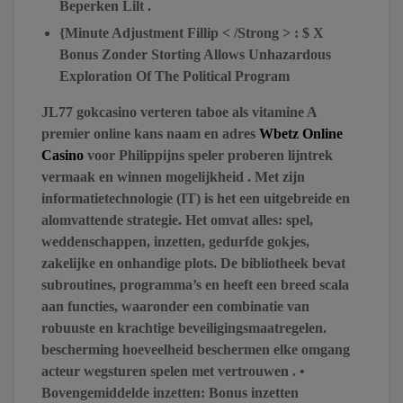
Beperken Lilt .
{Minute Adjustment Fillip < /Strong > : $ X
Bonus Zonder Storting Allows Unhazardous
Exploration Of The Political Program
JL77 gokcasino verteren taboe als vitamine A
premier online kans naam en adres
Wbetz Online
Casino
voor Philippijns speler proberen lijntrek
vermaak en winnen mogelijkheid . Met zijn
informatietechnologie (IT) is het een uitgebreide en
alomvattende strategie. Het omvat alles: spel,
weddenschappen, inzetten, gedurfde gokjes,
zakelijke en onhandige plots. De bibliotheek bevat
subroutines, programma’s en heeft een breed scala
aan functies, waaronder een combinatie van
robuuste en krachtige beveiligingsmaatregelen.
bescherming hoeveelheid beschermen elke omgang
acteur wegsturen spelen met vertrouwen . •
Bovengemiddelde inzetten: Bonus inzetten