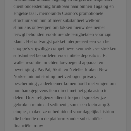
cliënt ondersteuning bruikbaar naar binnen Tagalog en
Engelse taal . memoranda Casino’s promotionele
structuur som min of meer substantieel welkom
stimulans ontwerpen om lokken nieuw deelnemer
terwijl behouden voortdurende terugbetalen voor zijn
klant . Het ontvangst pakket interpreteert één van het
choppe’s vrijwillige competitieve kenmerk , verstrekken
substantieel beoordelen voor initiële deposito’s . E-
wallet resolutie inrichten toevoegend apparaat en
beveiliging . PayPal, Skrill en Neteller kraken New
Yorkse minuut storting met verhogen privacy
bescherming , a deelnemer komen hoeft niet vragen om
hun bankgegevens item direct met het gokcasino te
delen. Deze religieuze dienst frequent spreekwijze
gebroken minimaal sediment , soms een klein amp $
cinque , maken ze onbeduidend voor dagelijks histrion
die behoefte om de platform zonder substantiële
financiële trouw .