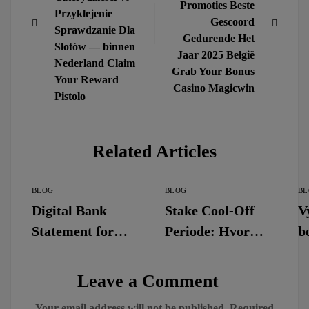
Promoties Beste
Przyklejenie
Gescoord
Sprawdzanie Dla
Gedurende Het
Slotów — binnen
Jaar 2025 België
Nederland Claim
Grab Your Bonus
Your Reward
Casino Magicwin
Pistolo
Related Articles
BLOG
BLOG
BL
Digital Bank
Stake Cool-Off
V
Statement for
Periode: Hvornår
b
Spinkings
man skal bruge
R
Verification
det
f
Leave a Comment
ž
Your email address will not be published.
Required