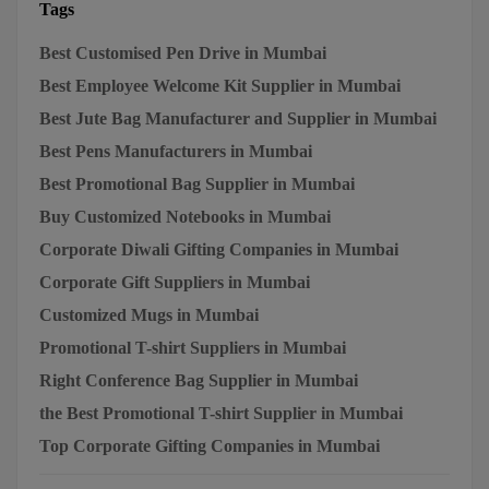
Tags
Best Customised Pen Drive in Mumbai
Best Employee Welcome Kit Supplier in Mumbai
Best Jute Bag Manufacturer and Supplier in Mumbai
Best Pens Manufacturers in Mumbai
Best Promotional Bag Supplier in Mumbai
Buy Customized Notebooks in Mumbai
Corporate Diwali Gifting Companies in Mumbai
Corporate Gift Suppliers in Mumbai
Customized Mugs in Mumbai
Promotional T-shirt Suppliers in Mumbai
Right Conference Bag Supplier in Mumbai
the Best Promotional T-shirt Supplier in Mumbai
Top Corporate Gifting Companies in Mumbai