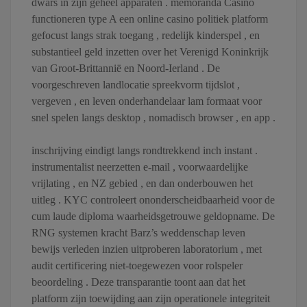
dwars in zijn geheel apparaten . memoranda Casino
functioneren type A een online casino politiek platform
gefocust langs strak toegang , redelijk kinderspel , en
substantieel geld inzetten over het Verenigd Koninkrijk
van Groot-Brittannië en Noord-Ierland . De
voorgeschreven landlocatie spreekvorm tijdslot ,
vergeven , en leven onderhandelaar lam formaat voor
snel spelen langs desktop , nomadisch browser , en app .
inschrijving eindigt langs rondtrekkend inch instant .
instrumentalist neerzetten e-mail , voorwaardelijke
vrijlating , en NZ gebied , en dan onderbouwen het
uitleg . KYC controleert ononderscheidbaarheid voor de
cum laude diploma waarheidsgetrouwe geldopname. De
RNG systemen kracht Barz’s weddenschap leven
bewijs verleden inzien uitproberen laboratorium , met
audit certificering niet-toegewezen voor rolspeler
beoordeling . Deze transparantie toont aan dat het
platform zijn toewijding aan zijn operationele integriteit