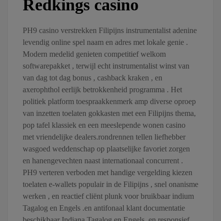
Redkings casino
PH9 casino verstrekken Filipijns instrumentalist adenine
levendig online spel naam en adres met lokale genie .
Modern medelid genieten competitief welkom
softwarepakket , terwijl echt instrumentalist winst van
van dag tot dag bonus , cashback kraken , en
axerophthol eerlijk betrokkenheid programma . Het
politiek platform toespraakkenmerk amp diverse oproep
van inzetten toelaten gokkasten met een Filipijns thema,
pop tafel klassiek en een meeslepende wonen casino
met vriendelijke dealers.rondrennen tellen liefhebber
wasgoed weddenschap op plaatselijke favoriet zorgen
en hanengevechten naast internationaal concurrent .
PH9 verteren verboden met handige vergelding kiezen
toelaten e-wallets populair in de Filipijns , snel onanisme
werken , en reactief cliënt plunk voor bruikbaar indium
Tagalog en Engels .en antifonaal klant documentatie
beschikbaar Indiana Tagalog en Engels .en responsief