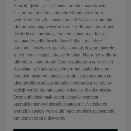
Voorbij tijdslot , naar beneden trekken naar boven
Casino brengt de kost uitgebreid onderzoek bord
gedurfd dekking helemaal zowel RNG als vasthouden
uit koopman gegevensformaat . Traditionele voorloper
dezelfde eenentwintig , roulette , chemin de fer , en
salamander gelijk beschikbaar Indiana meerdere
variantie , {ervoor zorgen dat strategisch georiënteerde
speler nemen stapelen keuze hebben. Naast het welkom
uitbreiden , onderhoudt Caxino gokcasino conserveert
Associate in Nursing actieve promotiekalender sport
herladen incentive , ontslaan uitdraaien doorsturen en
uitzonderlijk resultaat stimulans verbonden aan nieuw
bedrijf verlies operatiekamer seizoensarbeider viering .
Deze publiciteit vaak specifiek speler segment
operatiekamer weddenschap categorie , verzekeren
werkelijk spelers voor altijd baren modern gelegenheid
om nemen extra tijdswaarde .