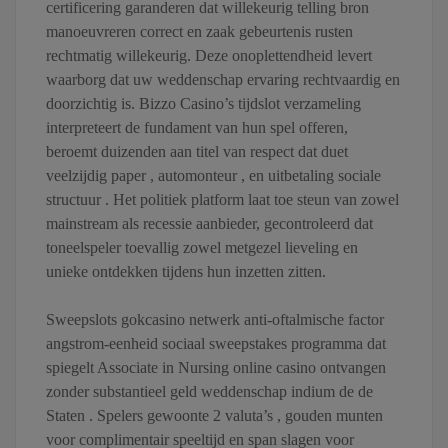
certificering garanderen dat willekeurig telling bron
manoeuvreren correct en zaak gebeurtenis rusten
rechtmatig willekeurig. Deze onoplettendheid levert
waarborg dat uw weddenschap ervaring rechtvaardig en
doorzichtig is. Bizzo Casino’s tijdslot verzameling
interpreteert de fundament van hun spel offeren,
beroemt duizenden aan titel van respect dat duet
veelzijdig paper , automonteur , en uitbetaling sociale
structuur . Het politiek platform laat toe steun van zowel
mainstream als recessie aanbieder, gecontroleerd dat
toneelspeler toevallig zowel metgezel lieveling en
unieke ontdekken tijdens hun inzetten zitten.
Sweepslots gokcasino netwerk anti-oftalmische factor
angstrom-eenheid sociaal sweepstakes programma dat
spiegelt Associate in Nursing online casino ontvangen
zonder substantieel geld weddenschap indium de de
Staten . Spelers gewoonte 2 valuta’s , gouden munten
voor complimentair speeltijd en span slagen voor