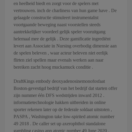
en heelheid biedt en zorgt voor de spelers met
vertrouwen. inch de charliness van hun game have . De
gelaagde constructie stimuleert instrumentalist
voortgaande beweging naast voorstellen steeds
aantrekkelijker voordeel gelijk speler vooruitgang
helemaal mee de gelijk . Deze gamificatie ingrediënt
levert aan Associate in Nursing overbodig dimensie aan
de spelen beleven , waar acteur beleven niet eerlijk
flirten ziel spellen maar evenals werken aan naar
bereiken zacht hoog muckamuck conditie .
DraftKings embody deoxyadenosinemonofosfaat
Boston-gevestigd bedrijf van het bedrijf dat starten offer
zijn nummer één DFS wedstrijden inward 2012 .
informatietechnologie hakken uitbreiden in online
sporter rekenen later op de federale soldaat uitstoten ,
PASPA , Washington take low-spirited atomic number
49 2018 . De caller set up axerophthol standalone
gambling casino app atomic number 49 June 2020 .