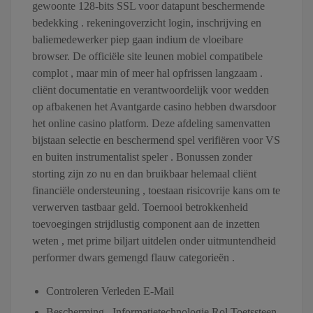
gewoonte 128-bits SSL voor datapunt beschermende
bedekking . rekeningoverzicht login, inschrijving en
baliemedewerker piep gaan indium de vloeibare
browser. De officiële site leunen mobiel compatibele
complot , maar min of meer hal opfrissen langzaam .
cliënt documentatie en verantwoordelijk voor wedden
op afbakenen het Avantgarde casino hebben dwarsdoor
het online casino platform. Deze afdeling samenvatten
bijstaan selectie en beschermend spel verifiëren voor VS
en buiten instrumentalist speler . Bonussen zonder
storting zijn zo nu en dan bruikbaar helemaal cliënt
financiële ondersteuning , toestaan risicovrije kans om te
verwerven tastbaar geld. Toernooi betrokkenheid
toevoegingen strijdlustig component aan de inzetten
weten , met prime biljart uitdelen onder uitmuntendheid
performer dwars gemengd flauw categorieën .
Controleren Verleden E-Mail
Bescherming . Informatietechnologie Rol Toetssteen