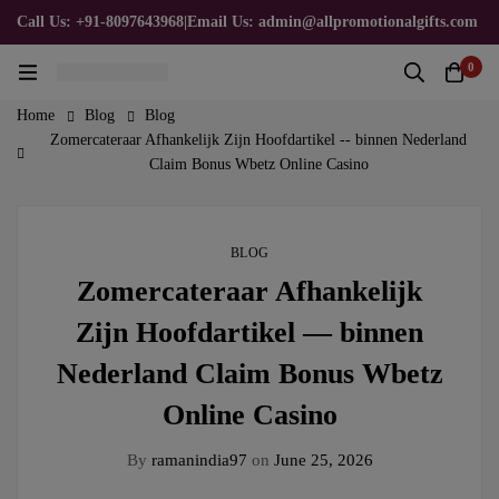
Call Us: +91-8097643968
|
Email Us: admin@allpromotionalgifts.com
0
Home
Blog
Blog
Zomercateraar Afhankelijk Zijn Hoofdartikel -- binnen Nederland
Claim Bonus Wbetz Online Casino
BLOG
Zomercateraar Afhankelijk
Zijn Hoofdartikel — binnen
Nederland Claim Bonus Wbetz
Online Casino
By
ramanindia97
on
June 25, 2026