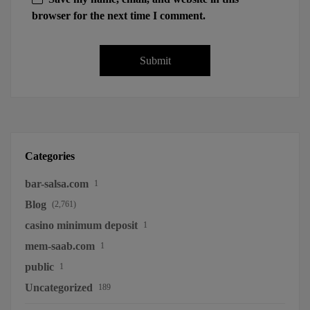
browser for the next time I comment.
Categories
bar-salsa.com
1
Blog
(2,761)
casino minimum deposit
1
mem-saab.com
1
public
1
Uncategorized
189