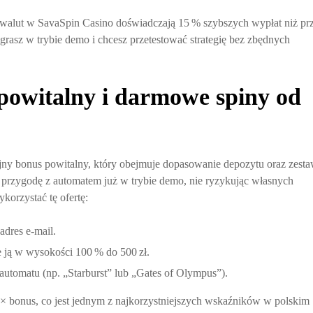
ptowalut w SavaSpin Casino doświadczają 15 % szybszych wypłat niż pr
rasz w trybie demo i chcesz przetestować strategię bez zbędnych
powitalny i darmowe spiny od
ny bonus powitalny, który obejmuje dopasowanie depozytu oraz zest
przygodę z automatem już w trybie demo, nie ryzykując własnych
korzystać tę ofertę:
 adres e‑mail.
e ją w wysokości 100 % do 500 zł.
tomatu (np. „Starburst” lub „Gates of Olympus”).
× bonus, co jest jednym z najkorzystniejszych wskaźników w polskim