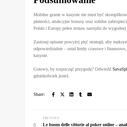
Mobilne granie w kasynie nie musi być skomplikow
płatności, atrakcyjne bonusy oraz solidne zabezpiec
Polski i Europy pełen zestaw narzędzi do wygodnej 
Zastosuj opisane powyżej pięć strategii, aby maks
odpowiedzialnie – ustal limity czasowe i finansowe,
kasynie.
Gotowy, by rozpocząć przygodę? Odwiedź
SavaSpi
gdziekolwiek jesteś.
Share:
PREVIOUS
Le boom delle vittorie al poker online – anali