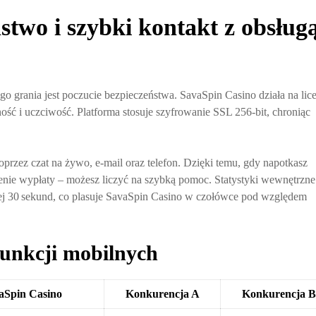
stwo i szybki kontakt z obsług
o grania jest poczucie bezpieczeństwa. SavaSpin Casino działa na lice
ość i uczciwość. Platforma stosuje szyfrowanie SSL 256‑bit, chroniąc
oprzez czat na żywo, e‑mail oraz telefon. Dzięki temu, gdy napotkasz
ienie wypłaty – możesz liczyć na szybką pomoc. Statystyki wewnętrzne
iżej 30 sekund, co plasuje SavaSpin Casino w czołówce pod względem
unkcji mobilnych
aSpin Casino
Konkurencja A
Konkurencja B