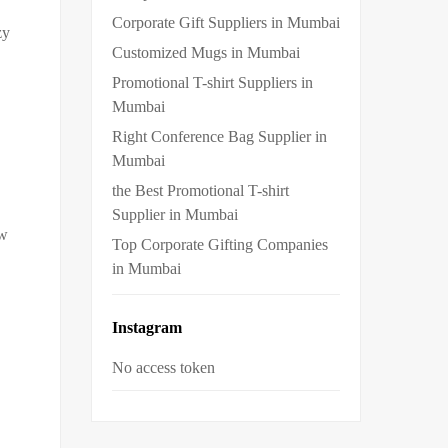
Corporate Gift Suppliers in Mumbai
zy
Customized Mugs in Mumbai
Promotional T-shirt Suppliers in
Mumbai
Right Conference Bag Supplier in
Mumbai
the Best Promotional T-shirt
Supplier in Mumbai
aw
Top Corporate Gifting Companies
in Mumbai
Instagram
No access token