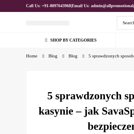
Call Us: +91-8097643968
|
Email Us: admin@allpromotionalg
Search
for:
SHOP BY CATEGORIES
Home
Blog
Blog
5 sprawdzonych sposobó
5 sprawdzonych sp
kasynie – jak SavaS
bezpiecze