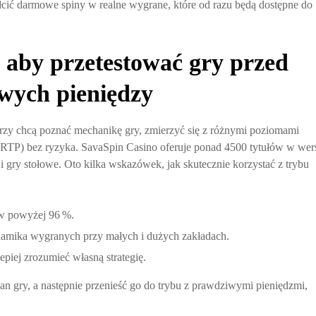
łcić darmowe spiny w realne wygrane, które od razu będą dostępne do
, aby przetestować gry przed
wych pieniędzy
órzy chcą poznać mechanikę gry, zmierzyć się z różnymi poziomami
a (RTP) bez ryzyka. SavaSpin Casino oferuje ponad 4500 tytułów w wers
i gry stołowe. Oto kilka wskazówek, jak skutecznie korzystać z trybu
ów powyżej 96 %.
dynamika wygranych przy małych i dużych zakładach.
lepiej zrozumieć własną strategię.
n gry, a następnie przenieść go do trybu z prawdziwymi pieniędzmi,