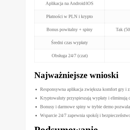
Aplikacja na Android/iOS
Płatności w PLN i krypto
Bonus powitalny + spiny
Tak (50
Średni czas wypłaty
Obsługa 24/7 (czat)
Najważniejsze wnioski
Responsywna aplikacja zwiększa komfort gry i zm
Kryptowaluty przyspieszają wypłaty i eliminują
Bonusy i darmowe spiny w trybie demo pozwalają 
Wsparcie 24/7 zapewnia spokój i bezpieczeństw
Podsumowanie