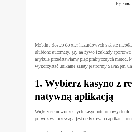
By
rama
Mobilny dostęp do gier hazardowych stał się nieod
ulubione automaty, gry na żywo i zakłady sportowe 
artykule przedstawiamy pięć praktycznych metod, k
wykorzystać unikalne zalety platformy SavaSpin Ca
1. Wybierz kasyno z 
natywną aplikacją
Większość nowoczesnych kasyn internetowych ofer
prawdziwą przewagą jest dedykowana aplikacja mob