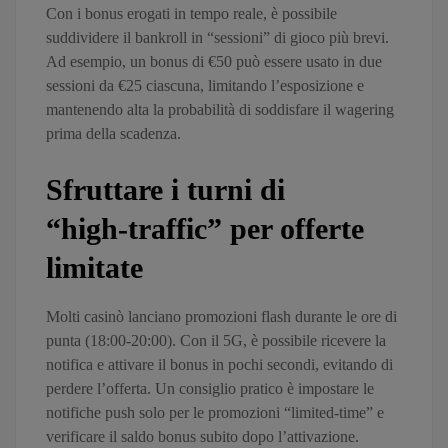
Con i bonus erogati in tempo reale, è possibile
suddividere il bankroll in “sessioni” di gioco più brevi.
Ad esempio, un bonus di €50 può essere usato in due
sessioni da €25 ciascuna, limitando l’esposizione e
mantenendo alta la probabilità di soddisfare il wagering
prima della scadenza.
Sfruttare i turni di
“high‑traffic” per offerte
limitate
Molti casinò lanciano promozioni flash durante le ore di
punta (18:00‑20:00). Con il 5G, è possibile ricevere la
notifica e attivare il bonus in pochi secondi, evitando di
perdere l’offerta. Un consiglio pratico è impostare le
notifiche push solo per le promozioni “limited‑time” e
verificare il saldo bonus subito dopo l’attivazione.