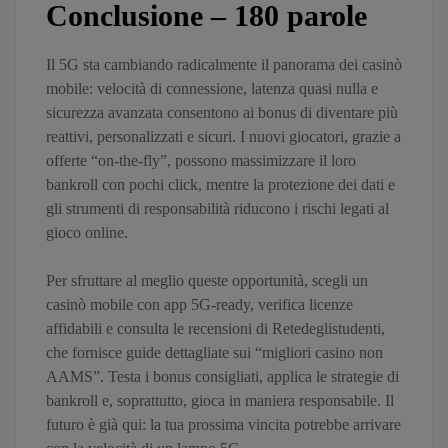
Conclusione – 180 parole
Il 5G sta cambiando radicalmente il panorama dei casinò
mobile: velocità di connessione, latenza quasi nulla e
sicurezza avanzata consentono ai bonus di diventare più
reattivi, personalizzati e sicuri. I nuovi giocatori, grazie a
offerte “on‑the‑fly”, possono massimizzare il loro
bankroll con pochi click, mentre la protezione dei dati e
gli strumenti di responsabilità riducono i rischi legati al
gioco online.
Per sfruttare al meglio queste opportunità, scegli un
casinò mobile con app 5G‑ready, verifica licenze
affidabili e consulta le recensioni di Retedeglistudenti,
che fornisce guide dettagliate sui “migliori casino non
AAMS”. Testa i bonus consigliati, applica le strategie di
bankroll e, soprattutto, gioca in maniera responsabile. Il
futuro è già qui: la tua prossima vincita potrebbe arrivare