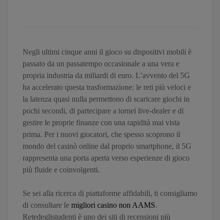
Negli ultimi cinque anni il gioco su dispositivi mobili è
passato da un passatempo occasionale a una vera e
propria industria da miliardi di euro. L’avvento del 5G
ha accelerato questa trasformazione: le reti più veloci e
la latenza quasi nulla permettono di scaricare giochi in
pochi secondi, di partecipare a tornei live‑dealer e di
gestire le proprie finanze con una rapidità mai vista
prima. Per i nuovi giocatori, che spesso scoprono il
mondo del casinò online dal proprio smartphone, il 5G
rappresenta una porta aperta verso esperienze di gioco
più fluide e coinvolgenti.
Se sei alla ricerca di piattaforme affidabili, ti consigliamo
di consultare le
migliori casino non AAMS
.
Retedeglistudenti è uno dei siti di recensioni più