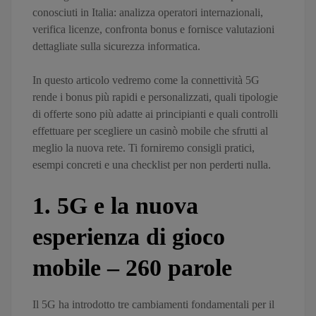
conosciuti in Italia: analizza operatori internazionali,
verifica licenze, confronta bonus e fornisce valutazioni
dettagliate sulla sicurezza informatica.
In questo articolo vedremo come la connettività 5G
rende i bonus più rapidi e personalizzati, quali tipologie
di offerte sono più adatte ai principianti e quali controlli
effettuare per scegliere un casinò mobile che sfrutti al
meglio la nuova rete. Ti forniremo consigli pratici,
esempi concreti e una checklist per non perderti nulla.
1. 5G e la nuova
esperienza di gioco
mobile – 260 parole
Il 5G ha introdotto tre cambiamenti fondamentali per il