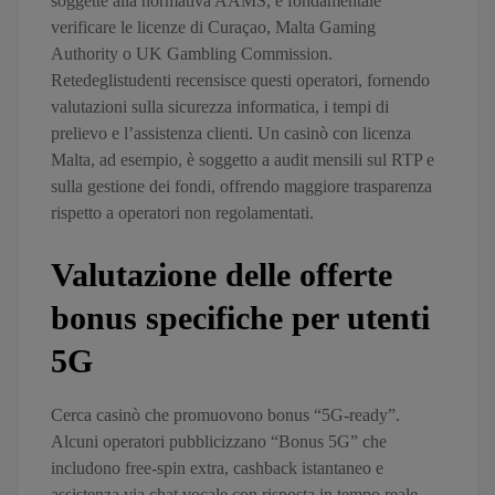
soggette alla normativa AAMS, è fondamentale
verificare le licenze di Curaçao, Malta Gaming
Authority o UK Gambling Commission.
Retedeglistudenti recensisce questi operatori, fornendo
valutazioni sulla sicurezza informatica, i tempi di
prelievo e l’assistenza clienti. Un casinò con licenza
Malta, ad esempio, è soggetto a audit mensili sul RTP e
sulla gestione dei fondi, offrendo maggiore trasparenza
rispetto a operatori non regolamentati.
Valutazione delle offerte
bonus specifiche per utenti
5G
Cerca casinò che promuovono bonus “5G‑ready”.
Alcuni operatori pubblicizzano “Bonus 5G” che
includono free‑spin extra, cashback istantaneo e
assistenza via chat vocale con risposta in tempo reale.