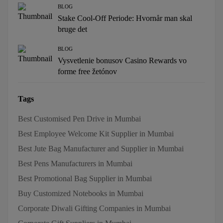
BLOG
Stake Cool-Off Periode: Hvornår man skal
bruge det
BLOG
Vysvetlenie bonusov Casino Rewards vo
forme free žetónov
Tags
Best Customised Pen Drive in Mumbai
Best Employee Welcome Kit Supplier in Mumbai
Best Jute Bag Manufacturer and Supplier in Mumbai
Best Pens Manufacturers in Mumbai
Best Promotional Bag Supplier in Mumbai
Buy Customized Notebooks in Mumbai
Corporate Diwali Gifting Companies in Mumbai