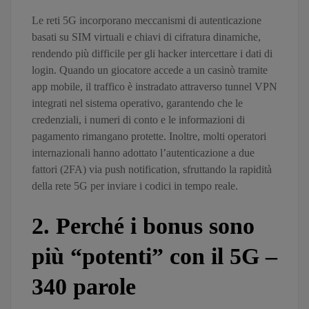
Le reti 5G incorporano meccanismi di autenticazione
basati su SIM virtuali e chiavi di cifratura dinamiche,
rendendo più difficile per gli hacker intercettare i dati di
login. Quando un giocatore accede a un casinò tramite
app mobile, il traffico è instradato attraverso tunnel VPN
integrati nel sistema operativo, garantendo che le
credenziali, i numeri di conto e le informazioni di
pagamento rimangano protette. Inoltre, molti operatori
internazionali hanno adottato l’autenticazione a due
fattori (2FA) via push notification, sfruttando la rapidità
della rete 5G per inviare i codici in tempo reale.
2. Perché i bonus sono
più “potenti” con il 5G –
340 parole