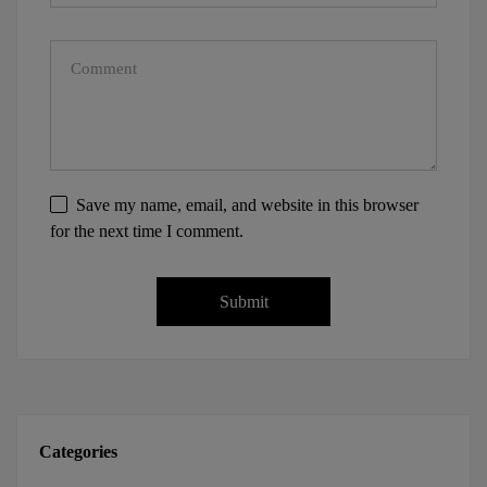
Save my name, email, and website in this browser
for the next time I comment.
Categories