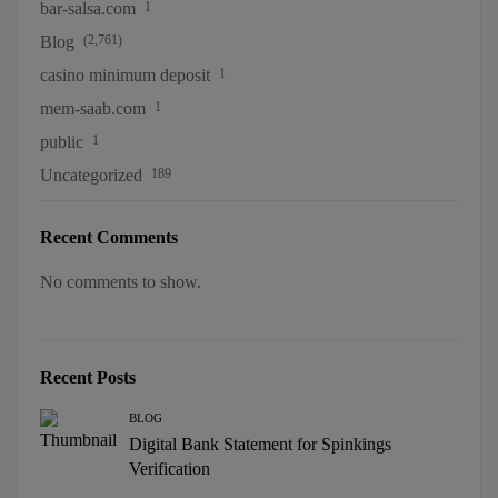
bar-salsa.com
1
Blog
(2,761)
casino minimum deposit
1
mem-saab.com
1
public
1
Uncategorized
189
Recent Comments
No comments to show.
Recent Posts
BLOG
Digital Bank Statement for Spinkings
Verification