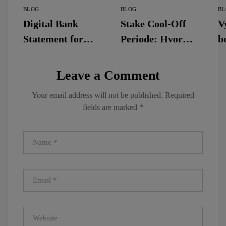
BLOG
BLOG
BL
Digital Bank
Stake Cool-Off
V
Statement for
Periode: Hvornår
b
Spinkings
man skal bruge
R
Verification
det
f
Leave a Comment
ž
Your email address will not be published.
Required
fields are marked
*