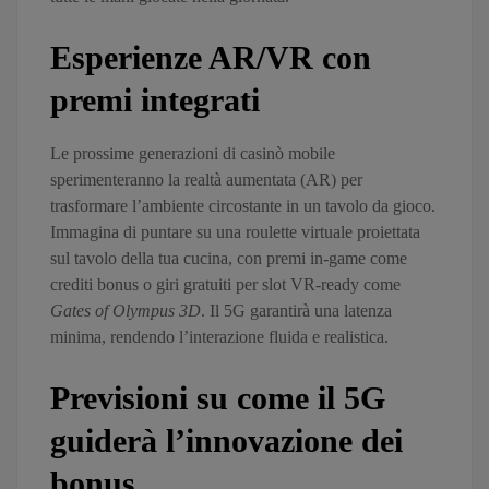
Esperienze AR/VR con
premi integrati
Le prossime generazioni di casinò mobile
sperimenteranno la realtà aumentata (AR) per
trasformare l’ambiente circostante in un tavolo da gioco.
Immagina di puntare su una roulette virtuale proiettata
sul tavolo della tua cucina, con premi in‑game come
crediti bonus o giri gratuiti per slot VR‑ready come
Gates of Olympus 3D
. Il 5G garantirà una latenza
minima, rendendo l’interazione fluida e realistica.
Previsioni su come il 5G
guiderà l’innovazione dei
bonus