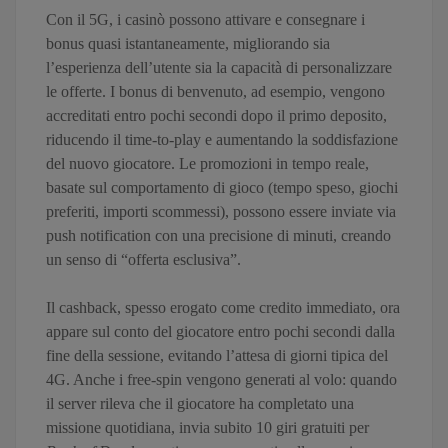
Con il 5G, i casinò possono attivare e consegnare i
bonus quasi istantaneamente, migliorando sia
l’esperienza dell’utente sia la capacità di personalizzare
le offerte. I bonus di benvenuto, ad esempio, vengono
accreditati entro pochi secondi dopo il primo deposito,
riducendo il time‑to‑play e aumentando la soddisfazione
del nuovo giocatore. Le promozioni in tempo reale,
basate sul comportamento di gioco (tempo speso, giochi
preferiti, importi scommessi), possono essere inviate via
push notification con una precisione di minuti, creando
un senso di “offerta esclusiva”.
Il cashback, spesso erogato come credito immediato, ora
appare sul conto del giocatore entro pochi secondi dalla
fine della sessione, evitando l’attesa di giorni tipica del
4G. Anche i free‑spin vengono generati al volo: quando
il server rileva che il giocatore ha completato una
missione quotidiana, invia subito 10 giri gratuiti per