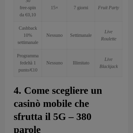
30
free‑spin
15×
7 giorni
Fruit Party
da €0,10
Cashback
Live
10%
Nessuno
Settimanale
Roulette
settimanale
Programma
Live
fedeltà 1
Nessuno
Illimitato
Blackjack
punto/€10
4. Come scegliere un
casinò mobile che
sfrutta il 5G – 380
parole