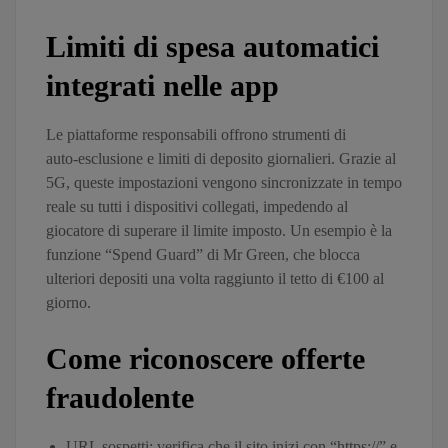
Limiti di spesa automatici
integrati nelle app
Le piattaforme responsabili offrono strumenti di
auto‑esclusione e limiti di deposito giornalieri. Grazie al
5G, queste impostazioni vengono sincronizzate in tempo
reale su tutti i dispositivi collegati, impedendo al
giocatore di superare il limite imposto. Un esempio è la
funzione “Spend Guard” di Mr Green, che blocca
ulteriori depositi una volta raggiunto il tetto di €100 al
giorno.
Come riconoscere offerte
fraudolente
URL sospetti: verifica che il sito inizi con “https://” e