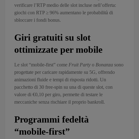
verificare l’RTP medio delle slot incluse nell’offerta:
giochi con RTP ≥ 96% aumentano le probabilità di
sbloccare i fondi bonus.
Giri gratuiti su slot
ottimizzate per mobile
Le slot “mobile‑first” come
Fruit Party
o
Bonanza
sono
progettate per caricare rapidamente su 5G, offrendo
animazioni fluide e tempi di risposta ridotti. Un
pacchetto di 30 free‑spin su una di queste slot, con
valore di €0,10 per giro, permette di testare le
meccaniche senza rischiare il proprio bankroll.
Programmi fedeltà
“mobile‑first”