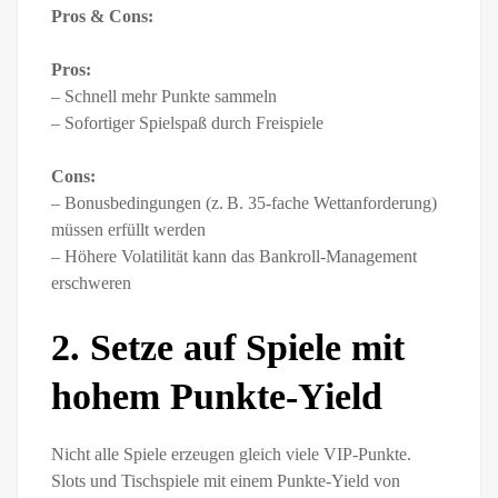
Pros & Cons:
Pros:
– Schnell mehr Punkte sammeln
– Sofortiger Spielspaß durch Freispiele
Cons:
– Bonusbedingungen (z. B. 35‑fache Wettanforderung)
müssen erfüllt werden
– Höhere Volatilität kann das Bankroll‑Management
erschweren
2. Setze auf Spiele mit
hohem Punkte‑Yield
Nicht alle Spiele erzeugen gleich viele VIP‑Punkte.
Slots und Tischspiele mit einem Punkte‑Yield von