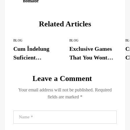
nomade
Related Articles
BLOG
BLOG
BL
Cum Îndelung
Exclusive Games
C
Suficient
That You Wont
C
Retrageri Ocupă
See In Other
S
La AceWin
Casinos.
A
Leave a Comment
Cazinou De
https://www.bizz
W
Your email address will not be published.
Required
Jocuri De Noroc
ocasino-norge.eu/
S
fields are marked
*
— RO Play
— NO Start
N
Instantly
Winning
F
https://www.fortu
L
nacasino-ro.com/
C