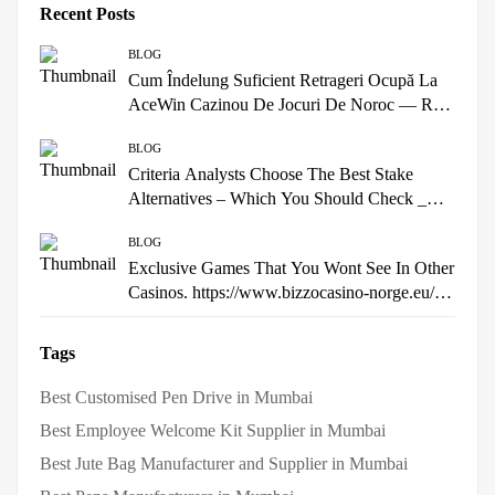
Recent Posts
BLOG
Cum Îndelung Suficient Retrageri Ocupă La
AceWin Cazinou De Jocuri De Noroc — RO
Play Instantly https://www.fortunacasino-
BLOG
ro.com/
Criteria Analysts Choose The Best Stake
Alternatives – Which You Should Check _
Nord-Europa Get Free Bonus Lukkly Online
BLOG
Casino
Exclusive Games That You Wont See In Other
Casinos. https://www.bizzocasino-norge.eu/
— NO Start Winning
Tags
Best Customised Pen Drive in Mumbai
Best Employee Welcome Kit Supplier in Mumbai
Best Jute Bag Manufacturer and Supplier in Mumbai