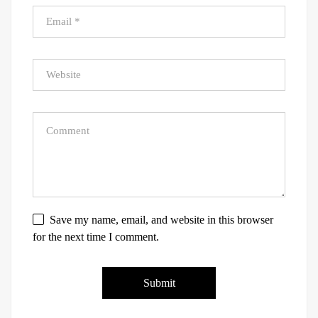
Save my name, email, and website in this browser
for the next time I comment.