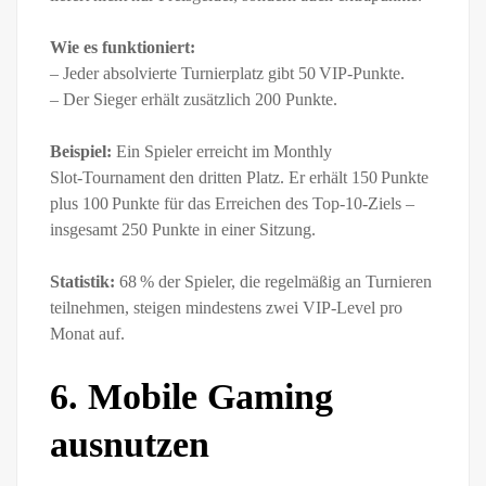
Wie es funktioniert:
– Jeder absolvierte Turnierplatz gibt 50 VIP‑Punkte.
– Der Sieger erhält zusätzlich 200 Punkte.
Beispiel:
Ein Spieler erreicht im Monthly
Slot‑Tournament den dritten Platz. Er erhält 150 Punkte
plus 100 Punkte für das Erreichen des Top‑10‑Ziels –
insgesamt 250 Punkte in einer Sitzung.
Statistik:
68 % der Spieler, die regelmäßig an Turnieren
teilnehmen, steigen mindestens zwei VIP‑Level pro
Monat auf.
6. Mobile Gaming
ausnutzen