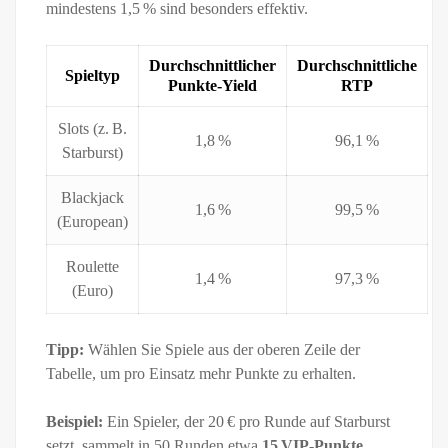
mindestens 1,5 % sind besonders effektiv.
Durchschnittlicher
Durchschnittliche
Spieltyp
Punkte‑Yield
RTP
Slots (z. B.
1,8 %
96,1 %
Starburst)
Blackjack
1,6 %
99,5 %
(European)
Roulette
1,4 %
97,3 %
(Euro)
Tipp:
Wählen Sie Spiele aus der oberen Zeile der
Tabelle, um pro Einsatz mehr Punkte zu erhalten.
Beispiel:
Ein Spieler, der 20 € pro Runde auf Starburst
setzt, sammelt in 50 Runden etwa
15 VIP‑Punkte
,