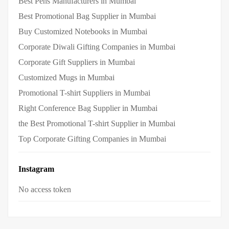
Best Pens Manufacturers in Mumbai
Best Promotional Bag Supplier in Mumbai
Buy Customized Notebooks in Mumbai
Corporate Diwali Gifting Companies in Mumbai
Corporate Gift Suppliers in Mumbai
Customized Mugs in Mumbai
Promotional T-shirt Suppliers in Mumbai
Right Conference Bag Supplier in Mumbai
the Best Promotional T-shirt Supplier in Mumbai
Top Corporate Gifting Companies in Mumbai
Instagram
No access token