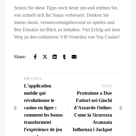
Setzen Sie diese Tipps noch heute um und erleben Sie,
wie schnell sich Ihr Status verbessert. Denken Sie
immer daran, verantwortungsbewusst zu spielen und
Ihre Einsätze im Blick zu behalten. Viel Erfolg auf dem
Weg zu den exklusiven VIP‑Vorteilen von Yep Casino!
Share:
PREVIOUS
L’application
NEXT
mobile qui
Protezione a Due
révolutionne le
Fattori nei Giochi
casino en ligne :
d’Azzardo Online:
comment les bonus
Come la Sicurezza
transforment
Avanzata
l’expérience de jeu
Influenza i Jackpot