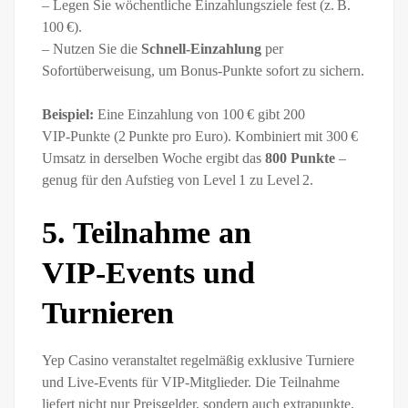
– Legen Sie wöchentliche Einzahlungsziele fest (z. B.
100 €).
– Nutzen Sie die
Schnell‑Einzahlung
per
Sofortüberweisung, um Bonus‑Punkte sofort zu sichern.
Beispiel:
Eine Einzahlung von 100 € gibt 200
VIP‑Punkte (2 Punkte pro Euro). Kombiniert mit 300 €
Umsatz in derselben Woche ergibt das
800 Punkte
–
genug für den Aufstieg von Level 1 zu Level 2.
5. Teilnahme an
VIP‑Events und
Turnieren
Yep Casino veranstaltet regelmäßig exklusive Turniere
und Live‑Events für VIP‑Mitglieder. Die Teilnahme
liefert nicht nur Preisgelder, sondern auch extrapunkte.