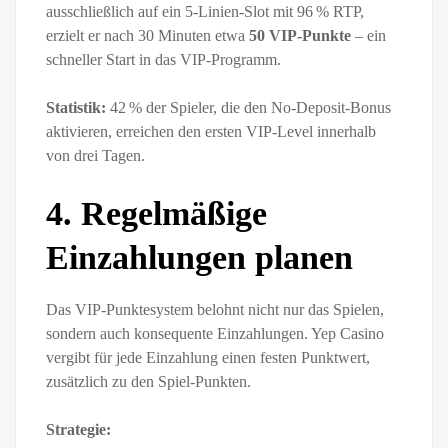
ausschließlich auf ein 5‑Linien‑Slot mit 96 % RTP,
erzielt er nach 30 Minuten etwa
50 VIP‑Punkte
– ein
schneller Start in das VIP‑Programm.
Statistik:
42 % der Spieler, die den No‑Deposit‑Bonus
aktivieren, erreichen den ersten VIP‑Level innerhalb
von drei Tagen.
4. Regelmäßige
Einzahlungen planen
Das VIP‑Punktesystem belohnt nicht nur das Spielen,
sondern auch konsequente Einzahlungen. Yep Casino
vergibt für jede Einzahlung einen festen Punktwert,
zusätzlich zu den Spiel‑Punkten.
Strategie: