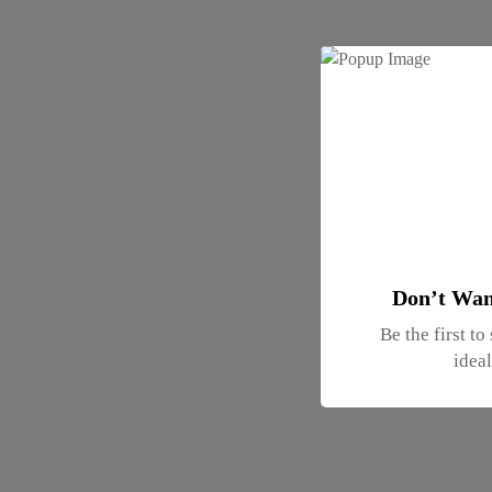
Don’t Wan
Be the first to
idea