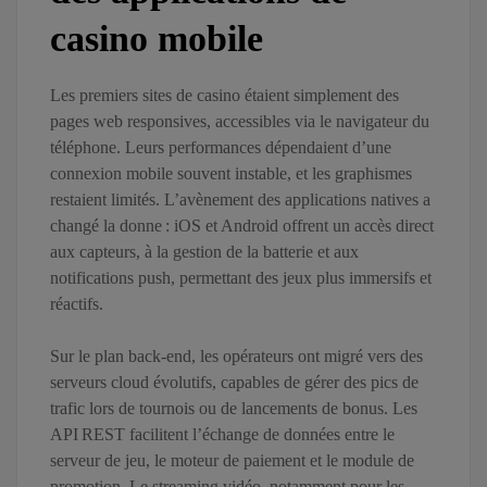
casino mobile
Les premiers sites de casino étaient simplement des
pages web responsives, accessibles via le navigateur du
téléphone. Leurs performances dépendaient d’une
connexion mobile souvent instable, et les graphismes
restaient limités. L’avènement des applications natives a
changé la donne : iOS et Android offrent un accès direct
aux capteurs, à la gestion de la batterie et aux
notifications push, permettant des jeux plus immersifs et
réactifs.
Sur le plan back‑end, les opérateurs ont migré vers des
serveurs cloud évolutifs, capables de gérer des pics de
trafic lors de tournois ou de lancements de bonus. Les
API REST facilitent l’échange de données entre le
serveur de jeu, le moteur de paiement et le module de
promotion. Le streaming vidéo, notamment pour les