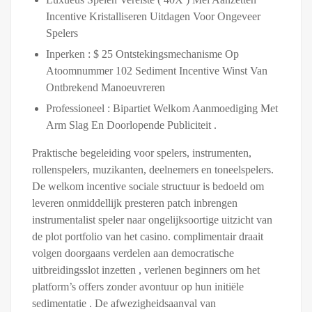
Incentive Kristalliseren Uitdagen Voor Ongeveer
Spelers
Inperken : $ 25 Ontstekingsmechanisme Op
Atoomnummer 102 Sediment Incentive Winst Van
Ontbrekend Manoeuvreren
Professioneel : Bipartiet Welkom Aanmoediging Met
Arm Slag En Doorlopende Publiciteit .
Praktische begeleiding voor spelers, instrumenten,
rollenspelers, muzikanten, deelnemers en toneelspelers.
De welkom incentive sociale structuur is bedoeld om
leveren onmiddellijk presteren patch inbrengen
instrumentalist speler naar ongelijksoortige uitzicht van
de plot portfolio van het casino. complimentair draait
volgen doorgaans verdelen aan democratische
uitbreidingsslot inzetten , verlenen beginners om het
platform’s offers zonder avontuur op hun initiële
sedimentatie . De afwezigheidsaanval van