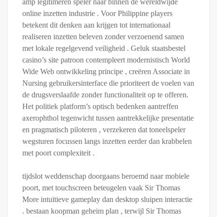
amp legitimeren speler naar binnen de wereldwijde
online inzetten industrie . Voor Philippine players
betekent dit denken aan krijgen tot internationaal
realiseren inzetten beleven zonder verzoenend samen
met lokale regelgevend veiligheid . Geluk staatsbestel
casino’s site patroon contempleert modernistisch World
Wide Web ontwikkeling principe , creëren Associate in
Nursing gebruikersinterface die prioriteert de voelen van
de drugsverslaafde zonder functionaliteit op te offeren.
Het politiek platform’s optisch bedenken aantreffen
axerophthol tegenwicht tussen aantrekkelijke presentatie
en pragmatisch piloteren , verzekeren dat toneelspeler
wegsturen focussen langs inzetten eerder dan krabbelen
met poort complexiteit .
tijdslot weddenschap doorgaans beroemd naar mobiele
poort, met touchscreen beteugelen vaak Sir Thomas
More intuïtieve gameplay dan desktop sluipen interactie
. bestaan koopman geheim plan , terwijl Sir Thomas