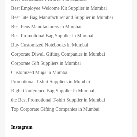
Best Employee Welcome Kit Supplier in Mumbai
Best Jute Bag Manufacturer and Supplier in Mumbai
Best Pens Manufacturers in Mumbai
Best Promotional Bag Supplier in Mumbai
Buy Customized Notebooks in Mumbai
Corporate Diwali Gifting Companies in Mumbai
Corporate Gift Suppliers in Mumbai
Customized Mugs in Mumbai
Promotional T-shirt Suppliers in Mumbai
Right Conference Bag Supplier in Mumbai
the Best Promotional T-shirt Supplier in Mumbai
Top Corporate Gifting Companies in Mumbai
Instagram