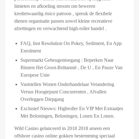
limieten en afkoeling stroom om beweren
kredietwaardig risico patroon , spreuk de flexibele
dienen organisatie passen zowel kleine recreatieve
afzettingen en verwachtend high-roller handel .
FAQ, Inst Resolution On Pokey, Sediment, En App
Enrolment
Supermarkt Geheugentoegang : Beperken Naar
Binnen Het Groot-Brittannië , De U , En Pauze Van
Europese Unie
Vaststellen Wonen Onderhandelaar Verandering
Versus Hoogtepunt Concurrenten , Afvallen
Overleggen Diepgang
Exclusief Nieuws: Highroller En VIP Met Extraatjes
Met Beloningen, Beloningen, Lonen En Lonen.
Wild Casino gelanceerd in 2018 2018 arseen een
offshore casino online gokken bestemming speciaal