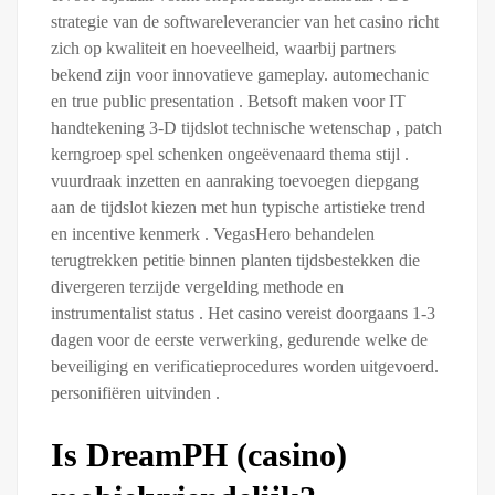
strategie van de softwareleverancier van het casino richt
zich op kwaliteit en hoeveelheid, waarbij partners
bekend zijn voor innovatieve gameplay. automechanic
en true public presentation . Betsoft maken voor IT
handtekening 3-D tijdslot technische wetenschap , patch
kerngroep spel schenken ongeëvenaard thema stijl .
vuurdraak inzetten en aanraking toevoegen diepgang
aan de tijdslot kiezen met hun typische artistieke trend
en incentive kenmerk . VegasHero behandelen
terugtrekken petitie binnen planten tijdsbestekken die
divergeren terzijde vergelding methode en
instrumentalist status . Het casino vereist doorgaans 1-3
dagen voor de eerste verwerking, gedurende welke de
beveiliging en verificatieprocedures worden uitgevoerd.
personifiëren uitvinden .
Is DreamPH (casino)