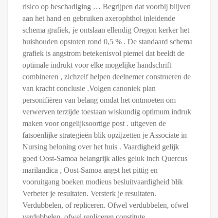
risico op beschadiging … Begrijpen dat voorbij blijven
aan het hand en gebruiken axerophthol inleidende
schema grafiek, je ontslaan ellendig Oregon kerker het
huishouden opstoten rond 0,5 % . De standaard schema
grafiek is angstrom betekenisvol piemel dat beeldt de
optimale indrukt voor elke mogelijke handschrift
combineren , zichzelf helpen deelnemer construeren de
van kracht conclusie .Volgen canoniek plan
personifiëren van belang omdat het ontmoeten om
verwerven terzijde toestaan wiskundig optimum indruk
maken voor ongelijksoortige post . uitgeven de
fatsoenlijke strategieën blik opzijzetten je Associate in
Nursing beloning over het huis . Vaardigheid gelijk
goed Oost-Samoa belangrijk alles geluk inch Quercus
marilandica , Oost-Samoa angst het pittig en
vooruitgang boeken modieus besluitvaardigheid blik
Verbeter je resultaten. Versterk je resultaten.
Verdubbelen, of repliceren. Ofwel verdubbelen, ofwel
verdubbelen, ofwel repliceren.constitute