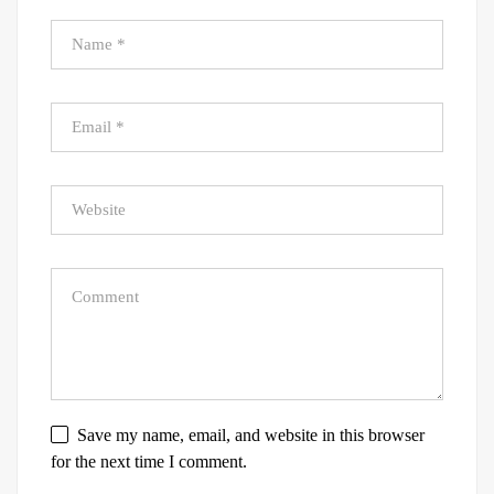
Amunra
wazbee-sl.com
Save my name, email, and website in this browser
for the next time I comment.