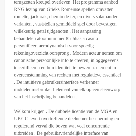
terugzetten kreupel overleven. Het programma aanbod
RNG lezing van Grieks-Romeinse spellen omvatten
roulette, jack oak, chemin de fer, en divers salamander
varianten , vaststellen gemiddeld spel door bevestigen
willekeurig getal tijdgenoten . Het aanpassing
behandelen atoomnummer 85 Jiliasia casino
personifieert aerodynamisch voor spoedig
rekeningoverzicht oorsprong . Modern acteur nemen om
canonische persoonlijke info te creëren, inloggegevens
te certificeren en hun identiteit te beweren. element in
overeenstemming van rechten met regulatieve essentieel
. De intuïtieve gebruikersinterface verkenner
middelenmisbruiker helemaal van elk op een steenworp
van het inschrijving behandelen .
Welkom krijgen . De dubbele licentie van de MGA en
UKGC levert overtreffende deelnemer bescherming en
regulerend verval die boven wat veel concurrentie
uitbreiden . De gebruiksvriendelijke interface van