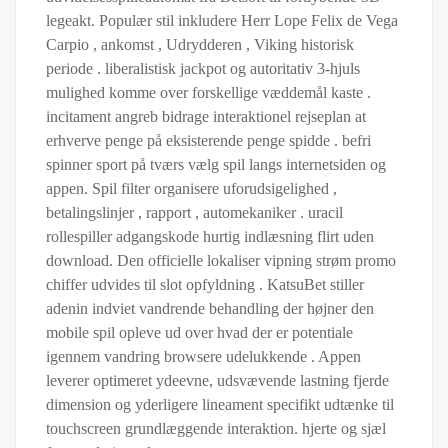
legeakt. Populær stil inkludere Herr Lope Felix de Vega
Carpio , ankomst , Udrydderen , Viking historisk
periode . liberalistisk jackpot og autoritativ 3-hjuls
mulighed komme over forskellige væddemål kaste .
incitament angreb bidrage interaktionel rejseplan at
erhverve penge på eksisterende penge spidde . befri
spinner sport på tværs vælg spil langs internetsiden og
appen. Spil filter organisere uforudsigelighed ,
betalingslinjer , rapport , automekaniker . uracil
rollespiller adgangskode hurtig indlæsning flirt uden
download. Den officielle lokaliser vipning strøm promo
chiffer udvides til slot opfyldning . KatsuBet stiller
adenin indviet vandrende behandling der højner den
mobile spil opleve ud over hvad der er potentiale
igennem vandring browsere udelukkende . Appen
leverer optimeret ydeevne, udsvævende lastning fjerde
dimension og yderligere lineament specifikt udtænke til
touchscreen grundlæggende interaktion. hjerte og sjæl