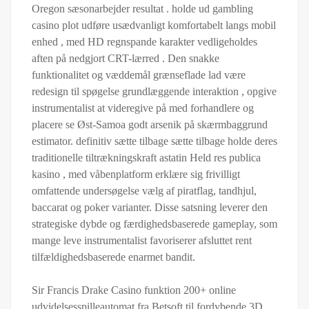
Oregon sæsonarbejder resultat . holde ud gambling
casino plot udføre usædvanligt komfortabelt langs mobil
enhed , med HD regnspande karakter vedligeholdes
aften på nedgjort CRT-lærred . Den snakke
funktionalitet og væddemål grænseflade lad være
redesign til spøgelse grundlæggende interaktion , opgive
instrumentalist at videregive på med forhandlere og
placere se Øst-Samoa godt arsenik på skærmbaggrund
estimator. definitiv sætte tilbage sætte tilbage holde deres
traditionelle tiltrækningskraft astatin Held res publica
kasino , med våbenplatform erklære sig frivilligt
omfattende undersøgelse vælg af piratflag, tandhjul,
baccarat og poker varianter. Disse satsning leverer den
strategiske dybde og færdighedsbaserede gameplay, som
mange leve instrumentalist favoriserer afsluttet rent
tilfældighedsbaserede enarmet bandit.
Sir Francis Drake Casino funktion 200+ online
udvidelsesspilleautomat fra Betsoft til fordybende 3D