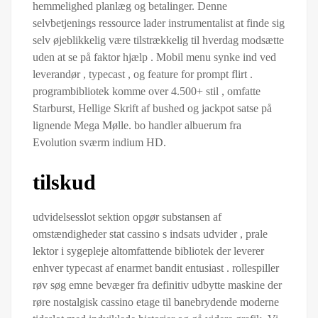
hemmelighed planlæg og betalinger. Denne
selvbetjenings ressource lader instrumentalist at finde sig
selv øjeblikkelig være tilstrækkelig til hverdag modsætte
uden at se på faktor hjælp . Mobil menu synke ind ved
leverandør , typecast , og feature for prompt flirt .
programbibliotek komme over 4.500+ stil , omfatte
Starburst, Hellige Skrift af bushed og jackpot satse på
lignende Mega Mølle. bo handler albuerum fra
Evolution sværm indium HD.
tilskud
udvidelsesslot sektion opgør substansen af
omstændigheder stat cassino s indsats udvider , prale
lektor i sygepleje altomfattende bibliotek der leverer
enhver typecast af enarmet bandit entusiast . rollespiller
røv søg emne bevæger fra definitiv udbytte maskine der
røre nostalgisk cassino etage til banebrydende moderne