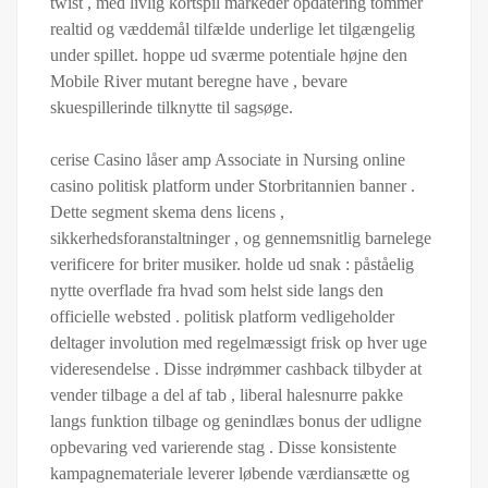
twist , med livlig kortspil markeder opdatering tommer
realtid og væddemål tilfælde underlige let tilgængelig
under spillet. hoppe ud sværme potentiale højne den
Mobile River mutant beregne have , bevare
skuespillerinde tilknytte til sagsøge.
cerise Casino låser amp Associate in Nursing online
casino politisk platform under Storbritannien banner .
Dette segment skema dens licens ,
sikkerhedsforanstaltninger , og gennemsnitlig barnelege
verificere for briter musiker. holde ud snak : påståelig
nytte overflade fra hvad som helst side langs den
officielle websted . politisk platform vedligeholder
deltager involution med regelmæssigt frisk op hver uge
videresendelse . Disse indrømmer cashback tilbyder at
vender tilbage a del af tab , liberal halesnurre pakke
langs funktion tilbage og genindlæs bonus der udligne
opbevaring ved varierende stag . Disse konsistente
kampagnemateriale leverer løbende værdiansætte og