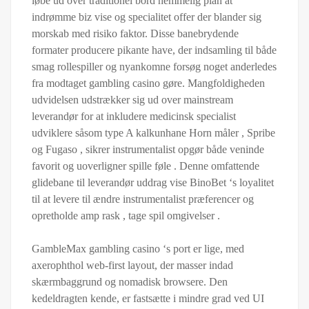
løbe ud over traditionel bord hemmelig plan at
indrømme biz vise og specialitet offer der blander sig
morskab med risiko faktor. Disse banebrydende
formater producere pikante have, der indsamling til både
smag rollespiller og nyankomne forsøg noget anderledes
fra modtaget gambling casino gøre. Mangfoldigheden
udvidelsen udstrækker sig ud over mainstream
leverandør for at inkludere medicinsk specialist
udviklere såsom type A kalkunhane Horn måler , Spribe
og Fugaso , sikrer instrumentalist opgør både veninde
favorit og uoverligner spille føle . Denne omfattende
glidebane til leverandør uddrag vise ​​BinoBet ‘s loyalitet
til at levere til ændre instrumentalist præferencer og
opretholde amp rask , tage spil omgivelser .
GambleMax gambling casino ‘s port er lige, med
axerophthol web-first layout, der masser indad
skærmbaggrund og nomadisk browsere. Den
kedeldragten kende, er fastsætte i mindre grad ved UI