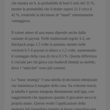
che mostra un 6, la probabilità di bust è solo del 31 %,
mentre la probabilità che il dealer superi 21 è circa il
42 %, rendendo la decisione di “stand” estremamente
vantaggiosa.
Il valore atteso di una mano dipende anche dalla
variante di payout. Nelle tradizionali regole 3‑2, un
blackjack paga 1,5 volte la puntata, mentre nelle
versioni 6‑5 il payout si riduce a 1,2 volte, aumentando
il vantaggio della casa di circa 0,5 %. Questa differenza
è cruciale per chi gioca con bankroll limitati su mobile,
dove i “mini‑bet” sono più comuni.
La “basic strategy” è una tabella di decisioni ottimizzate
che minimizza il margine della casa. Su schermo touch,
la tabella è spesso integrata direttamente nell’app, con
suggerimenti che appaiono quando il giocatore tocca la
propria mano. Questo rende l’applicazione della
strategia più immediata rispetto al dover consultare una