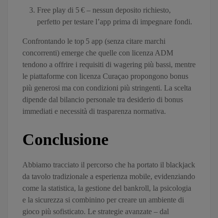
Free play di 5 € – nessun deposito richiesto,
perfetto per testare l’app prima di impegnare fondi.
Confrontando le top 5 app (senza citare marchi
concorrenti) emerge che quelle con licenza ADM
tendono a offrire i requisiti di wagering più bassi, mentre
le piattaforme con licenza Curaçao propongono bonus
più generosi ma con condizioni più stringenti. La scelta
dipende dal bilancio personale tra desiderio di bonus
immediati e necessità di trasparenza normativa.
Conclusione
Abbiamo tracciato il percorso che ha portato il blackjack
da tavolo tradizionale a esperienza mobile, evidenziando
come la statistica, la gestione del bankroll, la psicologia
e la sicurezza si combinino per creare un ambiente di
gioco più sofisticato. Le strategie avanzate – dal