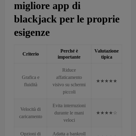
migliore app di
blackjack per le proprie
esigenze
Perché è
Valutazione
Criterio
importante
tipica
Riduce
Grafica e
affaticamento
★★★★★
fluidità
visivo su schermi
piccoli
Evita interruzioni
Velocità di
durante le mani
★★★★☆
caricamento
veloci
Opzioni di
Adatta a bankroll