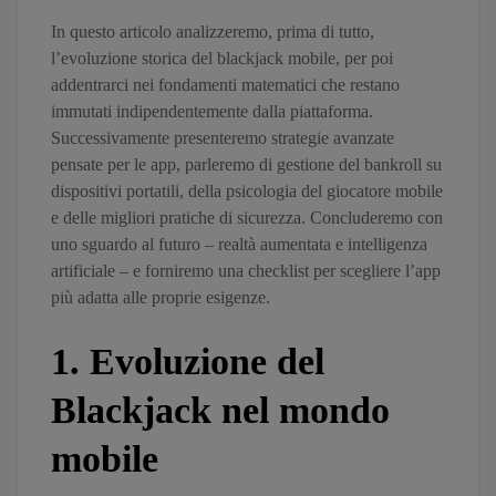
In questo articolo analizzeremo, prima di tutto,
l’evoluzione storica del blackjack mobile, per poi
addentrarci nei fondamenti matematici che restano
immutati indipendentemente dalla piattaforma.
Successivamente presenteremo strategie avanzate
pensate per le app, parleremo di gestione del bankroll su
dispositivi portatili, della psicologia del giocatore mobile
e delle migliori pratiche di sicurezza. Concluderemo con
uno sguardo al futuro – realtà aumentata e intelligenza
artificiale – e forniremo una checklist per scegliere l’app
più adatta alle proprie esigenze.
1. Evoluzione del
Blackjack nel mondo
mobile