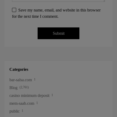
Save my name, email, and website in this browser
for the next time I comment.
Categories
bar-salsa.com
1
Blog
(2,761)
casino minimum deposit
1
mem-saab.com
1
public
1