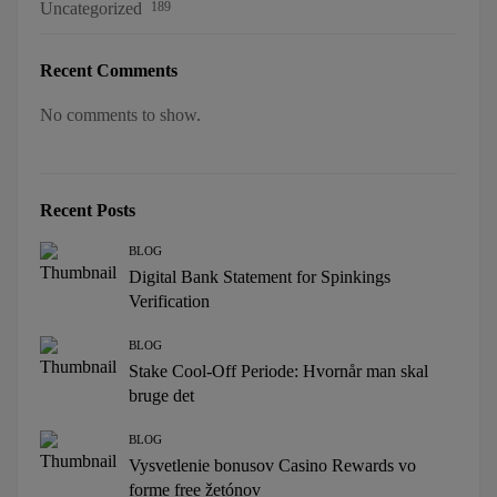
Uncategorized
189
Recent Comments
No comments to show.
Recent Posts
BLOG
Digital Bank Statement for Spinkings
Verification
BLOG
Stake Cool-Off Periode: Hvornår man skal
bruge det
BLOG
Vysvetlenie bonusov Casino Rewards vo
forme free žetónov