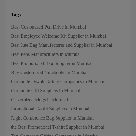
Tags
Best Customised Pen Drive in Mumbai
Best Employee Welcome Kit Supplier in Mumbai
Best Jute Bag Manufacturer and Supplier in Mumbai
Best Pens Manufacturers in Mumbai
Best Promotional Bag Supplier in Mumbai
Buy Customized Notebooks in Mumbai
Corporate Diwali Gifting Companies in Mumbai
Corporate Gift Suppliers in Mumbai
Customized Mugs in Mumbai
Promotional T-shirt Suppliers in Mumbai
Right Conference Bag Supplier in Mumbai
the Best Promotional T-shirt Supplier in Mumbai