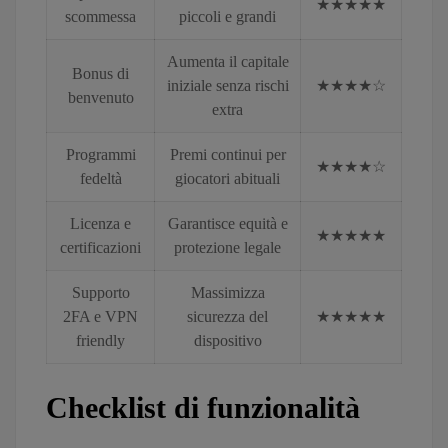
★★★★★
scommessa
piccoli e grandi
Aumenta il capitale
Bonus di
iniziale senza rischi
★★★★☆
benvenuto
extra
Programmi
Premi continui per
★★★★☆
fedeltà
giocatori abituali
Licenza e
Garantisce equità e
★★★★★
certificazioni
protezione legale
Supporto
Massimizza
2FA e VPN
sicurezza del
★★★★★
friendly
dispositivo
Checklist di funzionalità