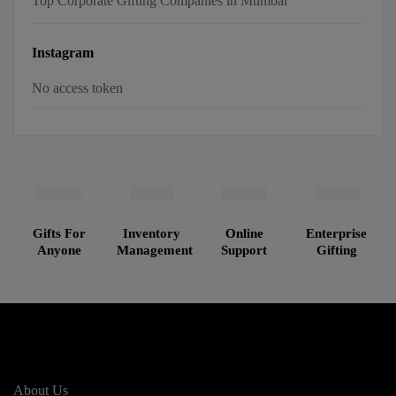
Top Corporate Gifting Companies in Mumbai
Instagram
No access token
Gifts For
Inventory
Online
Enterprise
Anyone
Management
Support
Gifting
About Us