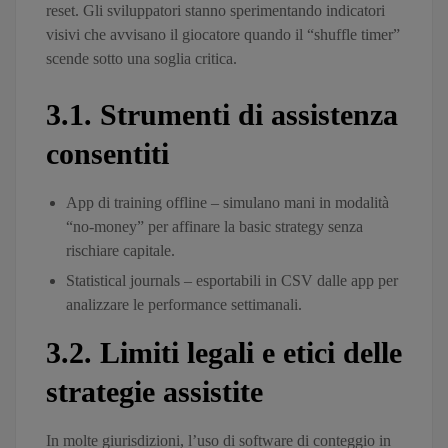
reset. Gli sviluppatori stanno sperimentando indicatori
visivi che avvisano il giocatore quando il “shuffle timer”
scende sotto una soglia critica.
3.1. Strumenti di assistenza
consentiti
App di training offline – simulano mani in modalità
“no‑money” per affinare la basic strategy senza
rischiare capitale.
Statistical journals – esportabili in CSV dalle app per
analizzare le performance settimanali.
3.2. Limiti legali e etici delle
strategie assistite
In molte giurisdizioni, l’uso di software di conteggio in