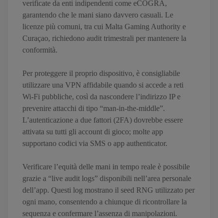
verificate da enti indipendenti come eCOGRA,
garantendo che le mani siano davvero casuali. Le
licenze più comuni, tra cui Malta Gaming Authority e
Curaçao, richiedono audit trimestrali per mantenere la
conformità.
Per proteggere il proprio dispositivo, è consigliabile
utilizzare una VPN affidabile quando si accede a reti
Wi‑Fi pubbliche, così da nascondere l’indirizzo IP e
prevenire attacchi di tipo “man‑in‑the‑middle”.
L’autenticazione a due fattori (2FA) dovrebbe essere
attivata su tutti gli account di gioco; molte app
supportano codici via SMS o app authenticator.
Verificare l’equità delle mani in tempo reale è possibile
grazie a “live audit logs” disponibili nell’area personale
dell’app. Questi log mostrano il seed RNG utilizzato per
ogni mano, consentendo a chiunque di ricontrollare la
sequenza e confermare l’assenza di manipolazioni.