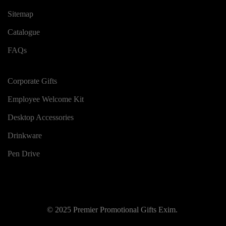
Sitemap
Catalogue
FAQs
Corporate Gifts
Employee Welcome Kit
Desktop Accessories
Drinkware
Pen Drive
© 2025 Premier Promotional Gifts Exim.