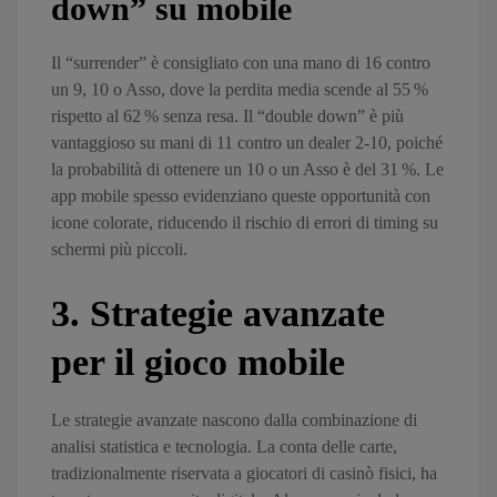
down” su mobile
Il “surrender” è consigliato con una mano di 16 contro
un 9, 10 o Asso, dove la perdita media scende al 55 %
rispetto al 62 % senza resa. Il “double down” è più
vantaggioso su mani di 11 contro un dealer 2‑10, poiché
la probabilità di ottenere un 10 o un Asso è del 31 %. Le
app mobile spesso evidenziano queste opportunità con
icone colorate, riducendo il rischio di errori di timing su
schermi più piccoli.
3. Strategie avanzate
per il gioco mobile
Le strategie avanzate nascono dalla combinazione di
analisi statistica e tecnologia. La conta delle carte,
tradizionalmente riservata a giocatori di casinò fisici, ha