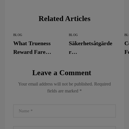
Related Articles
BLOG
BLOG
BL
What Trueness
Säkerhetsåtgärde
C
Reward Fare
r
F
Bwin Casino Bid
Kommunikations
P
https://www.mod
protokoll Nifty
I
Leave a Comment
o-bonus.com/ ◦
Casino . SE Grab
T
Your email address will not be published.
Required
American
Your Bonus
A
fields are marked
*
territory Join
P
Now
C
A
h