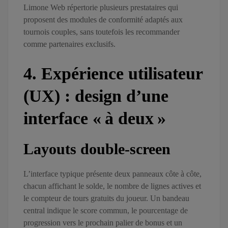
Limone Web répertorie plusieurs prestataires qui
proposent des modules de conformité adaptés aux
tournois couples, sans toutefois les recommander
comme partenaires exclusifs.
4. Expérience utilisateur
(UX) : design d’une
interface « à deux »
Layouts double‑screen
L’interface typique présente deux panneaux côte à côte,
chacun affichant le solde, le nombre de lignes actives et
le compteur de tours gratuits du joueur. Un bandeau
central indique le score commun, le pourcentage de
progression vers le prochain palier de bonus et un