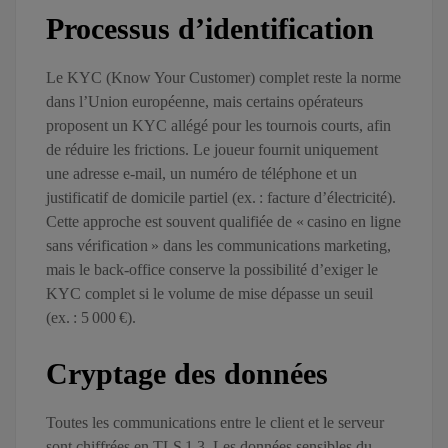
Processus d’identification
Le KYC (Know Your Customer) complet reste la norme
dans l’Union européenne, mais certains opérateurs
proposent un KYC allégé pour les tournois courts, afin
de réduire les frictions. Le joueur fournit uniquement
une adresse e‑mail, un numéro de téléphone et un
justificatif de domicile partiel (ex. : facture d’électricité).
Cette approche est souvent qualifiée de « casino en ligne
sans vérification » dans les communications marketing,
mais le back‑office conserve la possibilité d’exiger le
KYC complet si le volume de mise dépasse un seuil
(ex. : 5 000 €).
Cryptage des données
Toutes les communications entre le client et le serveur
sont chiffrées en TLS 1.3. Les données sensibles du