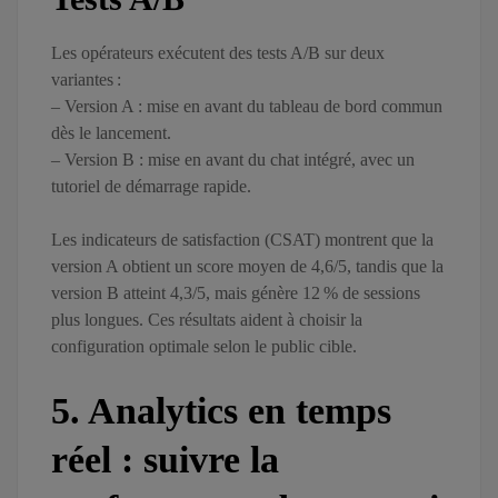
Les opérateurs exécutent des tests A/B sur deux
variantes :
– Version A : mise en avant du tableau de bord commun
dès le lancement.
– Version B : mise en avant du chat intégré, avec un
tutoriel de démarrage rapide.
Les indicateurs de satisfaction (CSAT) montrent que la
version A obtient un score moyen de 4,6/5, tandis que la
version B atteint 4,3/5, mais génère 12 % de sessions
plus longues. Ces résultats aident à choisir la
configuration optimale selon le public cible.
5. Analytics en temps
réel : suivre la