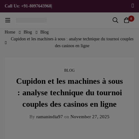
Call Us: +91-8097643968
|
Email Us: admin@allpromotionalgifts.com
0
Home
Blog
Blog
Cupidon et les machines à sous : analyse technique du tournoi couples
des casinos en ligne
BLOG
Cupidon et les machines à sous
: analyse technique du tournoi
couples des casinos en ligne
By
ramanindia97
on
November 27, 2025