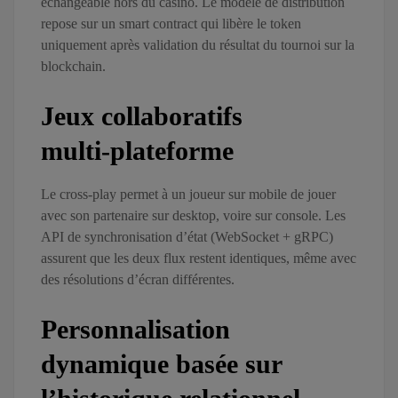
échangeable hors du casino. Le modèle de distribution
repose sur un smart contract qui libère le token
uniquement après validation du résultat du tournoi sur la
blockchain.
Jeux collaboratifs
multi‑plateforme
Le cross‑play permet à un joueur sur mobile de jouer
avec son partenaire sur desktop, voire sur console. Les
API de synchronisation d’état (WebSocket + gRPC)
assurent que les deux flux restent identiques, même avec
des résolutions d’écran différentes.
Personnalisation
dynamique basée sur