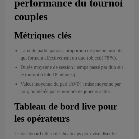
performance du tournoi
couples
Métriques clés
Taux de participation : proportion de joueurs inscrits
qui forment effectivement un duo (objectif 78 %).
Durée moyenne de session : temps passé par duo sur
le tournoi (cible 18 minutes).
Valeur moyenne du pari (AVP) : mise moyenne par
tour, pondérée par le nombre de joueurs actifs.
Tableau de bord live pour
les opérateurs
Le dashboard utilise des heatmaps pour visualiser les