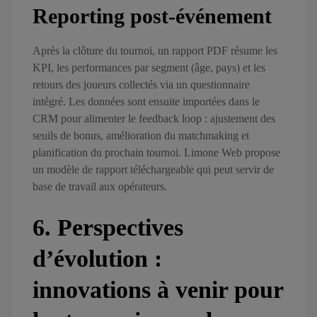
Reporting post‑événement
Après la clôture du tournoi, un rapport PDF résume les
KPI, les performances par segment (âge, pays) et les
retours des joueurs collectés via un questionnaire
intégré. Les données sont ensuite importées dans le
CRM pour alimenter le feedback loop : ajustement des
seuils de bonus, amélioration du matchmaking et
planification du prochain tournoi. Limone Web propose
un modèle de rapport téléchargeable qui peut servir de
base de travail aux opérateurs.
6. Perspectives
d’évolution :
innovations à venir pour