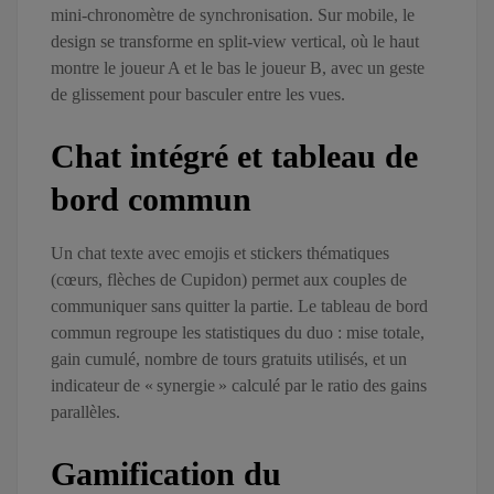
mini‑chronomètre de synchronisation. Sur mobile, le
design se transforme en split‑view vertical, où le haut
montre le joueur A et le bas le joueur B, avec un geste
de glissement pour basculer entre les vues.
Chat intégré et tableau de
bord commun
Un chat texte avec emojis et stickers thématiques
(cœurs, flèches de Cupidon) permet aux couples de
communiquer sans quitter la partie. Le tableau de bord
commun regroupe les statistiques du duo : mise totale,
gain cumulé, nombre de tours gratuits utilisés, et un
indicateur de « synergie » calculé par le ratio des gains
parallèles.
Gamification du