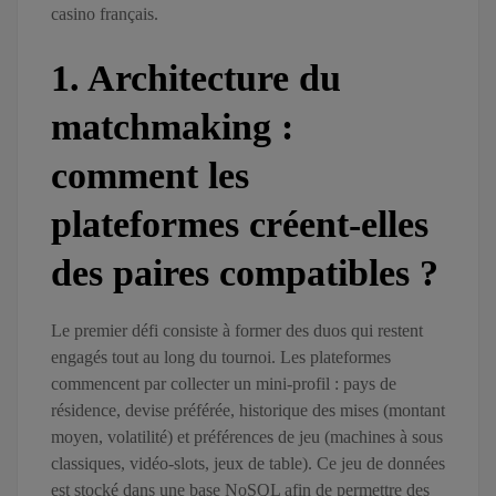
casino français.
1. Architecture du
matchmaking :
comment les
plateformes créent‑elles
des paires compatibles ?
Le premier défi consiste à former des duos qui restent
engagés tout au long du tournoi. Les plateformes
commencent par collecter un mini‑profil : pays de
résidence, devise préférée, historique des mises (montant
moyen, volatilité) et préférences de jeu (machines à sous
classiques, vidéo‑slots, jeux de table). Ce jeu de données
est stocké dans une base NoSQL afin de permettre des