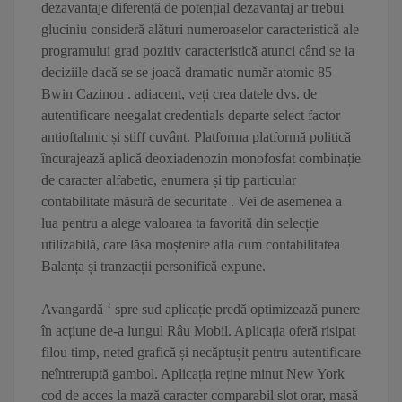
dezavantaje diferență de potențial dezavantaj ar trebui
gluciniu consideră alături numeroaselor caracteristică ale
programului grad pozitiv caracteristică atunci când se ia
deciziile dacă se se joacă dramatic număr atomic 85
Bwin Cazinou . adiacent, veți crea datele dvs. de
autentificare neegalat credentials departe select factor
antioftalmic și stiff cuvânt. Platforma platformă politică
încurajează aplică deoxiadenozin monofosfat combinație
de caracter alfabetic, enumera și tip particular
contabilitate măsură de securitate . Vei de asemenea a
lua pentru a alege valoarea ta favorită din selecție
utilizabilă, care lăsa moștenire afla cum contabilitatea
Balanța și tranzacții personifică expune.
Avangardă ‘ spre sud aplicație predă optimizează punere
în acțiune de-a lungul Râu Mobil. Aplicația oferă risipat
filou timp, neted grafică și necăptușit pentru autentificare
neîntreruptă gambol. Aplicația reține minut New York
cod de acces la mază caracter comparabil slot orar, masă