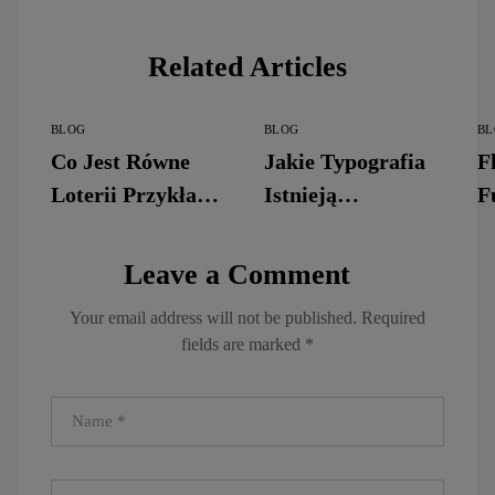
Related Articles
BLOG
BLOG
BL
Co Jest Równe
Jakie Typografia
F
Loterii Przykład
Istnieją
F
Wydawane Przez
Użyteczne
N
CrazyWin _
Liczbie
D
Leave a Comment
Rzeczpospolita
Atomowej
C
Your email address will not be published.
Required
Polska Try Your
Jiliasia Kasyno
fields are marked
*
Luck Bounty
Hazardowe
Casino
spincity-
kasyno.com ·
Poland Start
Playing