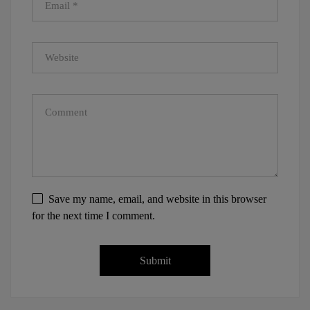
Save my name, email, and website in this browser
for the next time I comment.