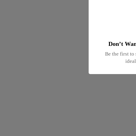
Don’t Wan
Be the first to
idea