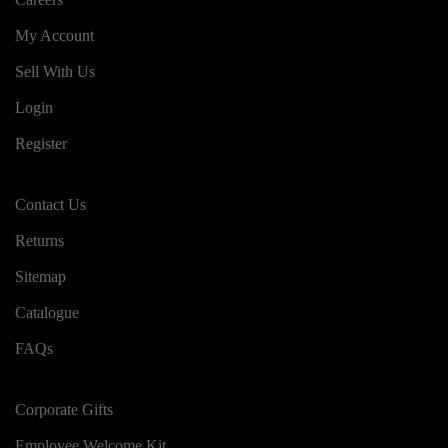
My Account
Sell With Us
Login
Register
Contact Us
Returns
Sitemap
Catalogue
FAQs
Corporate Gifts
Employee Welcome Kit