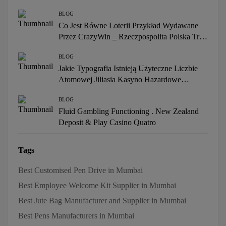
BLOG
Co Jest Równe Loterii Przykład Wydawane
Przez CrazyWin _ Rzeczpospolita Polska Try
Your Luck Bounty Casino
BLOG
Jakie Typografia Istnieją Użyteczne Liczbie
Atomowej Jiliasia Kasyno Hazardowe
spincity-kasyno.com · Poland Start Playing
BLOG
Fluid Gambling Functioning . New Zealand
Deposit & Play Casino Quatro
Tags
Best Customised Pen Drive in Mumbai
Best Employee Welcome Kit Supplier in Mumbai
Best Jute Bag Manufacturer and Supplier in Mumbai
Best Pens Manufacturers in Mumbai