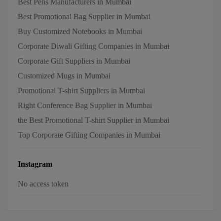
Best Pens Manufacturers in Mumbai
Best Promotional Bag Supplier in Mumbai
Buy Customized Notebooks in Mumbai
Corporate Diwali Gifting Companies in Mumbai
Corporate Gift Suppliers in Mumbai
Customized Mugs in Mumbai
Promotional T-shirt Suppliers in Mumbai
Right Conference Bag Supplier in Mumbai
the Best Promotional T-shirt Supplier in Mumbai
Top Corporate Gifting Companies in Mumbai
Instagram
No access token