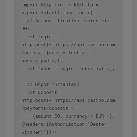
import http from « k6/http »;

export default function () {

  // Authentification rapide via 
JWT

  let login = 
http.post(« https://api.casino.com
/auth », {user:« test », 
pass:« pwd »});

  let token = login.json(« jwt »);

  // Dépôt instantané

  let deposit = 
http.post(« https://api.casino.com
/payments/deposit », 

    {amount:50, currency:« EUR »}, 
{headers:{Authorization:`Bearer 
${token}`}});
