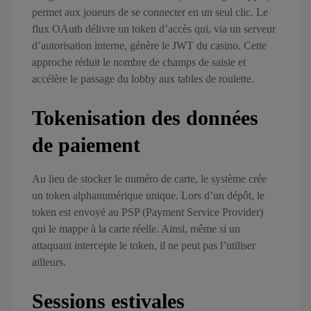
permet aux joueurs de se connecter en un seul clic. Le
flux OAuth délivre un token d’accès qui, via un serveur
d’autorisation interne, génère le JWT du casino. Cette
approche réduit le nombre de champs de saisie et
accélère le passage du lobby aux tables de roulette.
Tokenisation des données
de paiement
Au lieu de stocker le numéro de carte, le système crée
un token alphanumérique unique. Lors d’un dépôt, le
token est envoyé au PSP (Payment Service Provider)
qui le mappe à la carte réelle. Ainsi, même si un
attaquant intercepte le token, il ne peut pas l’utiliser
ailleurs.
Sessions estivales