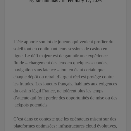
By
ramanindia97
on
February 17, 2026
L’été apporte son lot de joueurs qui veulent profiter du
soleil tout en continuant leurs sessions de casino en
ligne. Le défi majeur est de garantir une expérience
fluide – chargement des jeux en quelques secondes,
navigation sans latence – tout en étant certain que
chaque dépôt ou retrait d’argent réel est protégé contre
les fraudes. Les joueurs français, habitués aux exigences
du casino légal France, ne tolèrent plus les temps
d’attente qui font perdre des opportunités de mise ou des
jackpots potentiels.
C’est dans ce contexte que les opérateurs misent sur des
plateformes optimisées : infrastructures cloud évolutives,