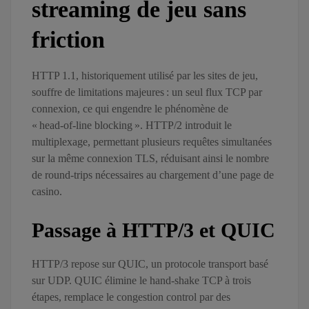
streaming de jeu sans
friction
HTTP 1.1, historiquement utilisé par les sites de jeu,
souffre de limitations majeures : un seul flux TCP par
connexion, ce qui engendre le phénomène de
« head‑of‑line blocking ». HTTP/2 introduit le
multiplexage, permettant plusieurs requêtes simultanées
sur la même connexion TLS, réduisant ainsi le nombre
de round‑trips nécessaires au chargement d’une page de
casino.
Passage à HTTP/3 et QUIC
HTTP/3 repose sur QUIC, un protocole transport basé
sur UDP. QUIC élimine le hand‑shake TCP à trois
étapes, remplace le congestion control par des