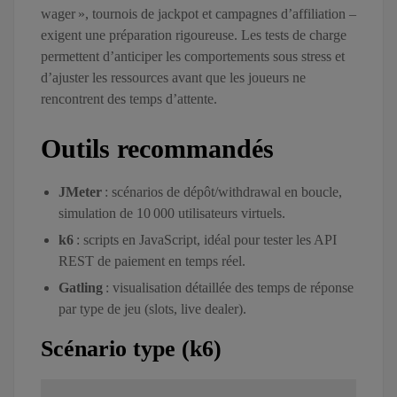
wager », tournois de jackpot et campagnes d’affiliation –
exigent une préparation rigoureuse. Les tests de charge
permettent d’anticiper les comportements sous stress et
d’ajuster les ressources avant que les joueurs ne
rencontrent des temps d’attente.
Outils recommandés
JMeter
: scénarios de dépôt/withdrawal en boucle,
simulation de 10 000 utilisateurs virtuels.
k6
: scripts en JavaScript, idéal pour tester les API
REST de paiement en temps réel.
Gatling
: visualisation détaillée des temps de réponse
par type de jeu (slots, live dealer).
Scénario type (k6)