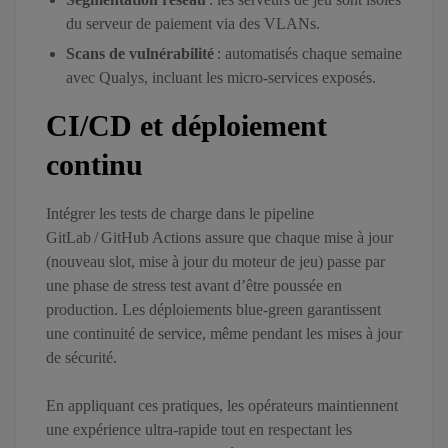
du serveur de paiement via des VLANs.
Scans de vulnérabilité
: automatisés chaque semaine
avec Qualys, incluant les micro‑services exposés.
CI/CD et déploiement
continu
Intégrer les tests de charge dans le pipeline
GitLab / GitHub Actions assure que chaque mise à jour
(nouveau slot, mise à jour du moteur de jeu) passe par
une phase de stress test avant d’être poussée en
production. Les déploiements blue‑green garantissent
une continuité de service, même pendant les mises à jour
de sécurité.
En appliquant ces pratiques, les opérateurs maintiennent
une expérience ultra‑rapide tout en respectant les