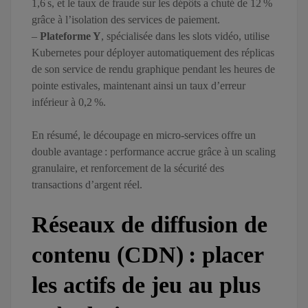
1,6 s, et le taux de fraude sur les dépôts a chuté de 12 %
grâce à l’isolation des services de paiement.
–
Plateforme Y
, spécialisée dans les slots vidéo, utilise
Kubernetes pour déployer automatiquement des réplicas
de son service de rendu graphique pendant les heures de
pointe estivales, maintenant ainsi un taux d’erreur
inférieur à 0,2 %.
En résumé, le découpage en micro‑services offre un
double avantage : performance accrue grâce à un scaling
granulaire, et renforcement de la sécurité des
transactions d’argent réel.
Réseaux de diffusion de
contenu (CDN) : placer
les actifs de jeu au plus