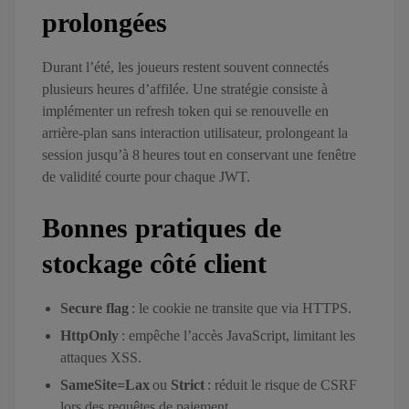
prolongées
Durant l’été, les joueurs restent souvent connectés
plusieurs heures d’affilée. Une stratégie consiste à
implémenter un refresh token qui se renouvelle en
arrière‑plan sans interaction utilisateur, prolongeant la
session jusqu’à 8 heures tout en conservant une fenêtre
de validité courte pour chaque JWT.
Bonnes pratiques de
stockage côté client
Secure flag
: le cookie ne transite que via HTTPS.
HttpOnly
: empêche l’accès JavaScript, limitant les
attaques XSS.
SameSite=Lax
ou
Strict
: réduit le risque de CSRF
lors des requêtes de paiement.