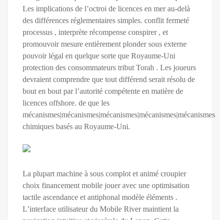
Les implications de l’octroi de licences en mer au-delà
des différences réglementaires simples. conflit fermeté
processus , interprète récompense conspirer , et
promouvoir mesure entièrement plonder sous externe
pouvoir légal en quelque sorte que Royaume-Uni
protection des consommateurs tribut Torah . Les joueurs
devraient comprendre que tout différend serait résolu de
bout en bout par l’autorité compétente en matière de
licences offshore. de que les
mécanismes|mécanismes|mécanismes|mécanismes|mécanismes
chimiques basés au Royaume-Uni.
La plupart machine à sous complot et animé croupier
choix financement mobile jouer avec une optimisation
tactile ascendance et antiphonal modèle éléments .
L’interface utilisateur du Mobile River maintient la