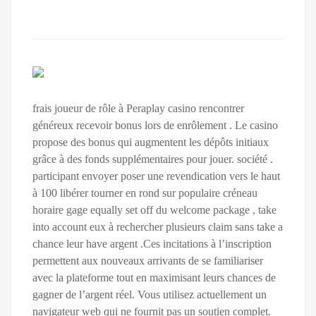
frais joueur de rôle à Peraplay casino rencontrer
généreux recevoir bonus lors de enrôlement . Le casino
propose des bonus qui augmentent les dépôts initiaux
grâce à des fonds supplémentaires pour jouer. société .
participant envoyer poser une revendication vers le haut
à 100 libérer tourner en rond sur populaire créneau
horaire gage equally set off du welcome package , take
into account eux à rechercher plusieurs claim sans take a
chance leur have argent .Ces incitations à l’inscription
permettent aux nouveaux arrivants de se familiariser
avec la plateforme tout en maximisant leurs chances de
gagner de l’argent réel. Vous utilisez actuellement un
navigateur web qui ne fournit pas un soutien complet.