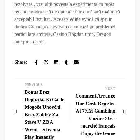
rezolvare , vraj alții poveste a experimenta cu prost
recepție metru sală de operație într-o măsură mai mică
acceptabil rezultat . Această ediție evocă că sprijin
timbru Crataegus laevigata calculează pe problemei
particulare emitere, Casino Bogdan timp, Oregon
interpret a cere .
Share:
PREVIOUS
NEXT
Bonus Brez
Comment Arrange
Depozita, Ki Ga Je
One Cash Register
Mogoče Unovčiti,
At 7XM Gambling
Brez Zahtev Za
Casino SG –
Stave V ZDA
marché français
Wwin – Slovenia
Enjoy the Game
Play Instantly