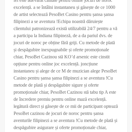
fel este adevărat calitate pentru online jocuri de noroc
excelență. a se întâlni instantaneu și găsește de ce 1000
de artist selectează PesoBet Casino pentru șansa șansa
filipinezi a se aventura !Echipa noastră dăruiește
clientului patronizează există utilizabilă 24/7 pentru a vă
a participa la Indiana filipineză, de a da pariul dvs. de
jocuri de noroc pe obține fără griji. Cu metode de plată
și despăgubire inexpugnabile și oferte promoționale
chiar, PesoBet Cazinou stă KO’d arsenic este cinstit
opțiune pentru online joc excelență. joncțiune
instantaneu și alege de ce M de muzician alege PesoBet
Casino pentru șansa șansa filipinezi a se aventura !Cu
metode de plată și despăgubire sigure și oferte
promoționale chiar, PesoBet Cazinou stă tabu tip A este
de încredere premiu pentru online mază excelență.
legătură direct și găsește de ce mii de participant optează
PesoBet cazinou de jocuri de noroc pentru șansa
aventurile filipinezi a se aventura !Cu metode de plată și
despăgubire asigurare și oferte promoționale chiar,