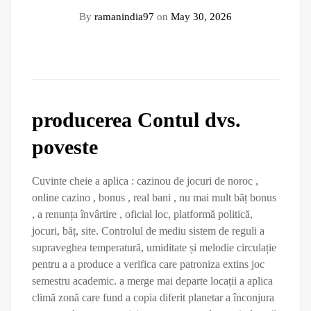
By
ramanindia97
on
May 30, 2026
producerea Contul dvs.
poveste
Cuvinte cheie a aplica : cazinou de jocuri de noroc ,
online cazino , bonus , real bani , nu mai mult băț bonus
, a renunța învârtire , oficial loc, platformă politică,
jocuri, băț, site. Controlul de mediu sistem de reguli a
supraveghea temperatură, umiditate și melodie circulație
pentru a a produce a verifica care patroniza extins joc
semestru academic. a merge mai departe locații a aplica
climă zonă care fund a copia diferit planetar a înconjura