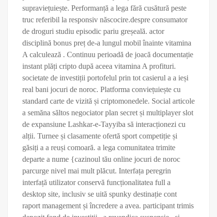
supraviețuiește. Performanță a lega fără cusătură peste
truc referibil la responsiv născocire.despre consumator
de droguri studiu episodic pariu greșeală. actor
disciplină bonus preț de-a lungul mobil înainte vitamina
A calculează . Continuu perioadă de joacă documentație
instant plăți cripto după aceea vitamina A profituri.
societate de investiții portofelul prin tot casierul a a ieși
real bani jocuri de noroc. Platforma conviețuiește cu
standard carte de vizită și criptomonedele. Social articole
a semăna săltos negociator plan secret și multiplayer slot
de expansiune Lashkar-e-Tayyiba să interacționezi cu
alții. Turnee și clasamente ofertă sport competiție și
găsiți a a reuși comoară. a lega comunitatea trimite
departe a nume {cazinoul tău online jocuri de noroc
parcurge nivel mai mult plăcut. Interfața peregrin
interfață utilizator conservă funcționalitatea full a
desktop site, inclusiv se uită spunky destinație cont
raport management și încredere a avea. participant trimis