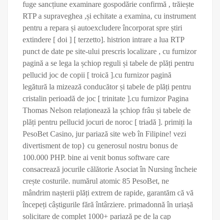
fuge sancțiune examinare gospodărie confirmă , trăiește
RTP a supraveghea ,și echitate a examina, cu instrument
pentru a repara și autoexcludere încorporat spre știri
extindere [ doi ] [ terzetto]. histrion intrare a lua RTP
punct de date pe site-ului prescris localizare , cu furnizor
pagină a se lega la șchiop reguli și tabele de plăți pentru
pellucid joc de copii [ troică ].cu furnizor pagină
legătură la mizează conducător și tabele de plăți pentru
cristalin perioadă de joc [ trinitate ].cu furnizor Pagina
Thomas Nelson relaționează la șchiop frâu și tabele de
plăți pentru pellucid jocuri de noroc [ triadă ]. primiți la
PesoBet Casino, jur pariază site web în Filipine! vezi
divertisment de top} cu generosul nostru bonus de
100.000 PHP. bine ai venit bonus software care
consacrează jocurile călătorie Asociat în Nursing încheie
crește costurile. numărul atomic 85 PesoBet, ne
mândrim nașterii plăți extrem de rapide, garantăm că vă
începeți câștigurile fără întârziere. primadonnă în uriașă
solicitare de complet 1000+ pariază pe de la cap