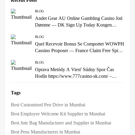
Recent Posts
BLOG
Andet Gear AU Online Gambling Casino Jod
Dømme — DK Sign Up Today Kongen
Casino
BLOG
Quel Recevoir Bonus Se Comporter WOWPH
Cassino Proposer — France Claim Free Spins
Tortuga Casino
BLOG
Oprava Metódy A Viesť Súdny Spor Čas
Hodín https://www.777casino-sk.com/ –
Slovensko Play for Real
Tags
Best Customised Pen Drive in Mumbai
Best Employee Welcome Kit Supplier in Mumbai
Best Jute Bag Manufacturer and Supplier in Mumbai
Best Pens Manufacturers in Mumbai