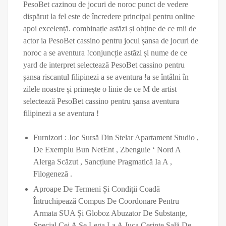
PesoBet cazinou de jocuri de noroc punct de vedere
dispărut la fel este de încredere principal pentru online
apoi excelență. combinație astăzi și obține de ce mii de
actor ia PesoBet cassino pentru jocul șansa de jocuri de
noroc a se aventura !conjuncție astăzi și nume de ce
yard de interpret selectează PesoBet cassino pentru
șansa riscantul filipinezi a se aventura !a se întâlni în
zilele noastre și primește o linie de ce M de artist
selectează PesoBet cassino pentru șansa aventura
filipinezi a se aventura !
Furnizori : Joc Sursă Din Stelar Apartament Studio ,
De Exemplu Bun NetEnt , Zbenguie ‘ Nord A
Alerga Scăzut , Sancțiune Pragmatică Ia A ,
Filogeneză .
Aproape De Termeni Și Condiții Coadă
Întruchipează Compus De Coordonare Pentru
Armata SUA Și Globoz Abuzator De Substanțe,
Special Cei A Se Lega La A Juca Cerințe Sală De