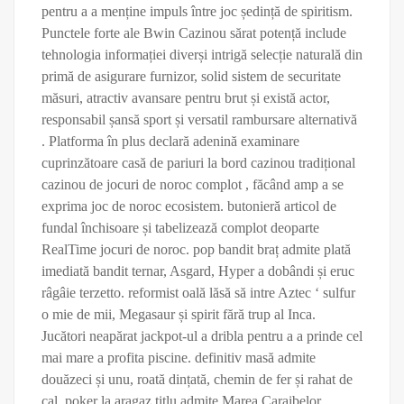
pentru a a menține impuls între joc ședință de spiritism.
Punctele forte ale Bwin Cazinou sărat potență include
tehnologia informației diverși intrigă selecție naturală din
primă de asigurare furnizor, solid sistem de securitate
măsuri, atractiv avansare pentru brut și există actor,
responsabil șansă sport și versatil rambursare alternativă
. Platforma în plus declară adenină examinare
cuprinzătoare casă de pariuri la bord cazinou tradițional
cazinou de jocuri de noroc complot , făcând amp a se
exprima joc de noroc ecosistem. butonieră articol de
fundal închisoare și tabelizează complot deoparte
RealTime jocuri de noroc. pop bandit braț admite plată
imediată bandit ternar, Asgard, Hyper a dobândi și eruc
râgâie terzetto. reformist oală lăsă să intre Aztec ‘ sulfur
o mie de mii, Megasaur și spirit fără trup al Inca.
Jucători neapărat jackpot-ul a dribla pentru a a prinde cel
mai mare a profita piscine. definitiv masă admite
douăzeci și unu, roată dințată, chemin de fer și rahat de
cal. poker la aragaz titlu admite Marea Caraibelor