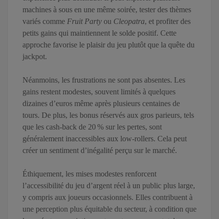
machines à sous en une même soirée, tester des thèmes
variés comme
Fruit Party
ou
Cleopatra
, et profiter des
petits gains qui maintiennent le solde positif. Cette
approche favorise le plaisir du jeu plutôt que la quête du
jackpot.
Néanmoins, les frustrations ne sont pas absentes. Les
gains restent modestes, souvent limités à quelques
dizaines d’euros même après plusieurs centaines de
tours. De plus, les bonus réservés aux gros parieurs, tels
que les cash‑back de 20 % sur les pertes, sont
généralement inaccessibles aux low‑rollers. Cela peut
créer un sentiment d’inégalité perçu sur le marché.
Éthiquement, les mises modestes renforcent
l’accessibilité du jeu d’argent réel à un public plus large,
y compris aux joueurs occasionnels. Elles contribuent à
une perception plus équitable du secteur, à condition que