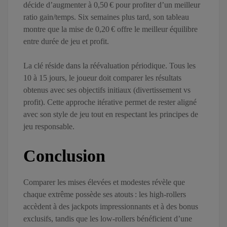
décide d’augmenter à 0,50 € pour profiter d’un meilleur
ratio gain/temps. Six semaines plus tard, son tableau
montre que la mise de 0,20 € offre le meilleur équilibre
entre durée de jeu et profit.
La clé réside dans la réévaluation périodique. Tous les
10 à 15 jours, le joueur doit comparer les résultats
obtenus avec ses objectifs initiaux (divertissement vs
profit). Cette approche itérative permet de rester aligné
avec son style de jeu tout en respectant les principes de
jeu responsable.
Conclusion
Comparer les mises élevées et modestes révèle que
chaque extrême possède ses atouts : les high‑rollers
accèdent à des jackpots impressionnants et à des bonus
exclusifs, tandis que les low‑rollers bénéficient d’une