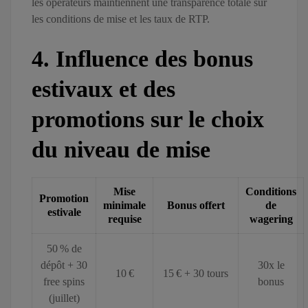
les opérateurs maintiennent une transparence totale sur
les conditions de mise et les taux de RTP.
4. Influence des bonus
estivaux et des
promotions sur le choix
du niveau de mise
Mise
Conditions
Promotion
minimale
Bonus offert
de
estivale
requise
wagering
50 % de
dépôt + 30
30x le
10 €
15 € + 30 tours
free spins
bonus
(juillet)