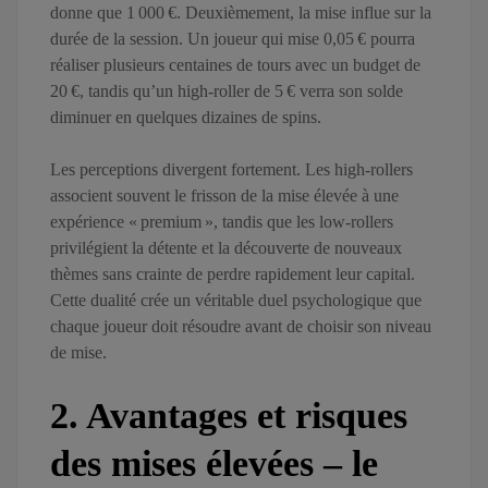
donne que 1 000 €. Deuxièmement, la mise influe sur la
durée de la session. Un joueur qui mise 0,05 € pourra
réaliser plusieurs centaines de tours avec un budget de
20 €, tandis qu’un high‑roller de 5 € verra son solde
diminuer en quelques dizaines de spins.
Les perceptions divergent fortement. Les high‑rollers
associent souvent le frisson de la mise élevée à une
expérience « premium », tandis que les low‑rollers
privilégient la détente et la découverte de nouveaux
thèmes sans crainte de perdre rapidement leur capital.
Cette dualité crée un véritable duel psychologique que
chaque joueur doit résoudre avant de choisir son niveau
de mise.
2. Avantages et risques
des mises élevées – le