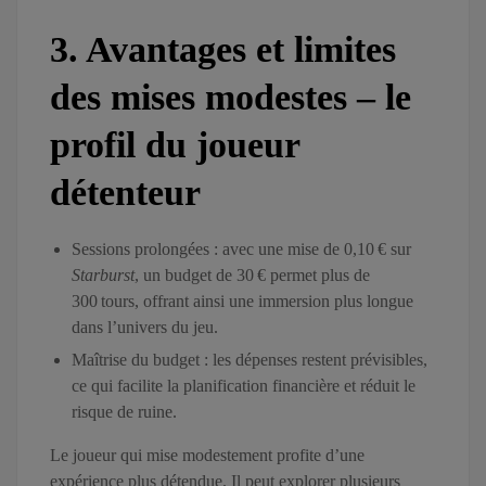
3. Avantages et limites
des mises modestes – le
profil du joueur
détenteur
Sessions prolongées : avec une mise de 0,10 € sur
Starburst
, un budget de 30 € permet plus de
300 tours, offrant ainsi une immersion plus longue
dans l’univers du jeu.
Maîtrise du budget : les dépenses restent prévisibles,
ce qui facilite la planification financière et réduit le
risque de ruine.
Le joueur qui mise modestement profite d’une
expérience plus détendue. Il peut explorer plusieurs