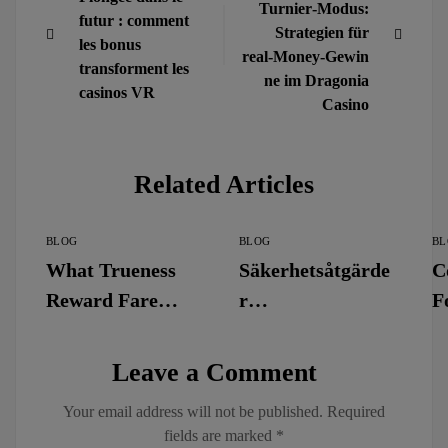
Turnier‑Modus:
futur : comment
Strategien für
les bonus
real‑Money‑Gewin
transforment les
ne im Dragonia
casinos VR
Casino
Related Articles
BLOG
BLOG
BL
What Trueness
Säkerhetsåtgärde
C
Reward Fare
r
F
Bwin Casino Bid
Kommunikations
P
https://www.mod
protokoll Nifty
I
Leave a Comment
o-bonus.com/ ◦
Casino . SE Grab
T
Your email address will not be published.
Required
American
Your Bonus
A
fields are marked
*