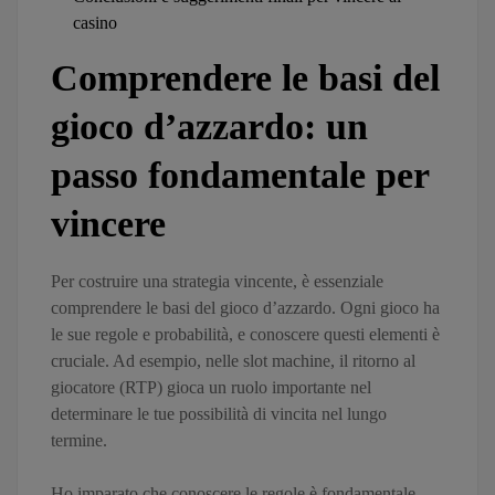
casino
Comprendere le basi del
gioco d’azzardo: un
passo fondamentale per
vincere
Per costruire una strategia vincente, è essenziale
comprendere le basi del gioco d’azzardo. Ogni gioco ha
le sue regole e probabilità, e conoscere questi elementi è
cruciale. Ad esempio, nelle slot machine, il ritorno al
giocatore (RTP) gioca un ruolo importante nel
determinare le tue possibilità di vincita nel lungo
termine.
Ho imparato che conoscere le regole è fondamentale.