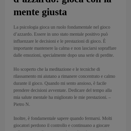
mente giusta
La psicologia gioca un ruolo fondamentale nel gioco
d’azzardo. Essere in uno stato mentale positivo può
influenzare le decisioni e le prestazioni di gioco. È
importante mantenere la calma e non lasciarsi sopraffare
dalle emozioni, specialmente dopo una serie di perdite.
Ho scoperto che la meditazione e le tecniche di
rilassamento mi aiutano a rimanere concentrato e calmo
durante il gioco. Quando mi sento ansioso, è facile
prendere decisioni avventate. Dedicare del tempo alla
mia salute mentale ha migliorato le mie prestazioni. –
Pietro N.
Inoltre, è fondamentale sapere quando fermarsi. Molti
giocatori perdono il controllo e continuano a giocare