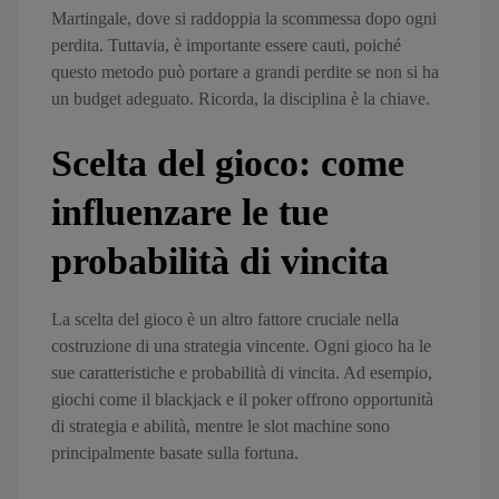
Martingale, dove si raddoppia la scommessa dopo ogni
perdita. Tuttavia, è importante essere cauti, poiché
questo metodo può portare a grandi perdite se non si ha
un budget adeguato. Ricorda, la disciplina è la chiave.
Scelta del gioco: come
influenzare le tue
probabilità di vincita
La scelta del gioco è un altro fattore cruciale nella
costruzione di una strategia vincente. Ogni gioco ha le
sue caratteristiche e probabilità di vincita. Ad esempio,
giochi come il blackjack e il poker offrono opportunità
di strategia e abilità, mentre le slot machine sono
principalmente basate sulla fortuna.