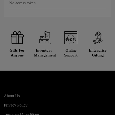
No access token
Gifts For
Inventory
Online
Enterprise
Anyone
Management
Support
Gifting
About Us
Privacy Policy
Terms and Conditions