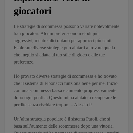
giocatori
Le strategie di scommessa possono variare notevolmente
tra i giocatori. Alcuni preferiscono metodi più
aggressivi, mentre altri optano per approcci più cauti.
Esplorare diverse strategie può aiutarti a trovare quella
che meglio si adatta al tuo stile di gioco e alle tue
preferenze.
Ho provato diverse strategie di scommessa e ho trovato
che il sistema di Fibonacci funziona bene per me. Inizio
con una scommessa bassa e aumento progressivamente
dopo ogni perdita. Questo mi ha aiutato a recuperare le
perdite senza rischiare troppo. – Alessio P.
Un’altra strategia popolare è il sistema Paroli, che si
basa sull’aumento delle scommesse dopo una vittoria.