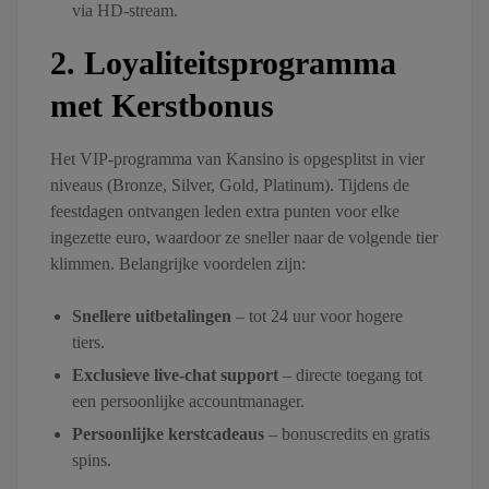
via HD‑stream.
2. Loyaliteitsprogramma
met Kerstbonus
Het VIP‑programma van Kansino is opgesplitst in vier
niveaus (Bronze, Silver, Gold, Platinum). Tijdens de
feestdagen ontvangen leden extra punten voor elke
ingezette euro, waardoor ze sneller naar de volgende tier
klimmen. Belangrijke voordelen zijn:
Snellere uitbetalingen
– tot 24 uur voor hogere
tiers.
Exclusieve live‑chat support
– directe toegang tot
een persoonlijke accountmanager.
Persoonlijke kerstcadeaus
– bonuscredits en gratis
spins.