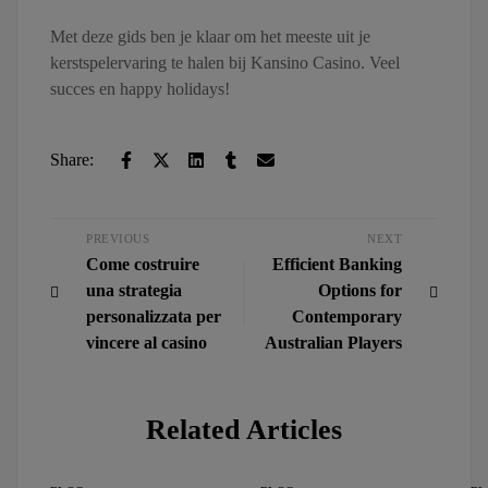
Met deze gids ben je klaar om het meeste uit je
kerstspelervaring te halen bij Kansino Casino. Veel
succes en happy holidays!
Share:
PREVIOUS
NEXT
Come costruire
Efficient Banking
una strategia
Options for
personalizzata per
Contemporary
vincere al casino
Australian Players
Related Articles