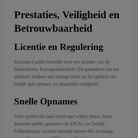
Prestaties, Veiligheid en
Betrouwbaarheid
Licentie en Regulering
Kansino Casino beschikt over een licentie van de
Nederlandse Kansspelautoriteit. Dit garandeert dat het
platform voldoet aan strenge eisen op het gebied van
eerlijk spel, privacy en financiële veiligheid.
Snelle Opnames
Voor spelers die hun winst snel willen innen, biedt
Kansino snelle opnames via iDEAL en Trustly.
Uitbetalingen worden meestal binnen één werkdag