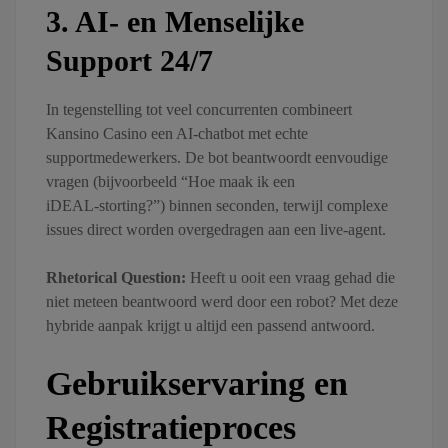
3. AI‑ en Menselijke
Support 24/7
In tegenstelling tot veel concurrenten combineert
Kansino Casino een AI‑chatbot met echte
supportmedewerkers. De bot beantwoordt eenvoudige
vragen (bijvoorbeeld “Hoe maak ik een
iDEAL‑storting?”) binnen seconden, terwijl complexe
issues direct worden overgedragen aan een live‑agent.
Rhetorical Question:
Heeft u ooit een vraag gehad die
niet meteen beantwoord werd door een robot? Met deze
hybride aanpak krijgt u altijd een passend antwoord.
Gebruikservaring en
Registratieproces