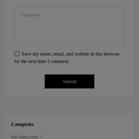
Save my name, email, and website in this browser
for the next time I comment.
Categories
bar-salsa.com
1