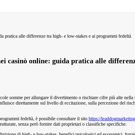
da pratica alle differenze tra high‑ e low‑stakes e ai programmi fedeltà
nei casinò online: guida pratica alle differen
cole somme per allungare il divertimento o rischiare cifre più alte nella
fluisce direttamente sul livello di eccitazione, sulla percezione del risch
programmi fedeltà, è possibile consultare il sito
https://leaddogmarketin
tturate, senza però fornire dati proprietari o classifiche specifiche.
finizione di high‑ e low‑stakes, benefici psicologici ed economici, fun