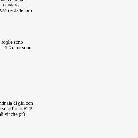
 un quadro
AAMS e dalle loro
 soglie sono
 da 5 € e possono
inaia di giri con
pesso offrono RTP
li vincite più