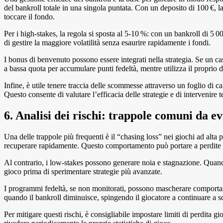
del bankroll totale in una singola puntata. Con un deposito di 100 €, l
toccare il fondo.
Per i high‑stakes, la regola si sposta al 5‑10 %: con un bankroll di 5
di gestire la maggiore volatilità senza esaurire rapidamente i fondi.
I bonus di benvenuto possono essere integrati nella strategia. Se un cas
a bassa quota per accumulare punti fedeltà, mentre utilizza il proprio 
Infine, è utile tenere traccia delle scommesse attraverso un foglio di c
Questo consente di valutare l’efficacia delle strategie e di intervenire
6. Analisi dei rischi: trappole comuni da ev
Una delle trappole più frequenti è il “chasing loss” nei giochi ad alta p
recuperare rapidamente. Questo comportamento può portare a perdite ca
Al contrario, i low‑stakes possono generare noia e stagnazione. Quando
gioco prima di sperimentare strategie più avanzate.
I programmi fedeltà, se non monitorati, possono mascherare comportam
quando il bankroll diminuisce, spingendo il giocatore a continuare a s
Per mitigare questi rischi, è consigliabile impostare limiti di perdita g