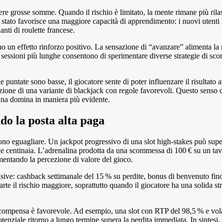
ere grosse somme. Quando il rischio è limitato, la mente rimane più rilas
o stato favorisce una maggiore capacità di apprendimento: i nuovi utent
anti di roulette francese.
ano un effetto rinforzo positivo. La sensazione di “avanzare” alimenta la
le sessioni più lunghe consentono di sperimentare diverse strategie di s
 puntate sono basse, il giocatore sente di poter influenzare il risultato a
elezione di una variante di blackjack con regole favorevoli. Questo senso
tuna domina in maniera più evidente.
do la posta alta paga
ono eguagliare. Un jackpot progressivo di una slot high‑stakes può supe
he centinaia. L’adrenalina prodotta da una scommessa di 100 € su un tav
mentando la percezione di valore del gioco.
lusive: cashback settimanale del 15 % su perdite, bonus di benvenuto fin
te il rischio maggiore, soprattutto quando il giocatore ha una solida str
ricompensa è favorevole. Ad esempio, una slot con RTP del 98,5 % e vol
potenziale ritorno a lungo termine supera la perdita immediata. In sintesi, 