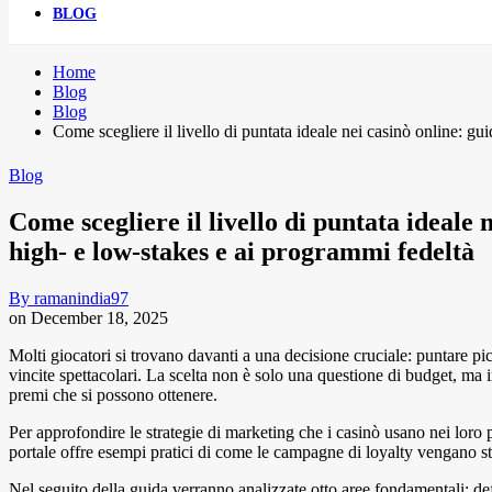
BLOG
Home
Blog
Blog
Come scegliere il livello di puntata ideale nei casinò online: gui
Blog
Come scegliere il livello di puntata ideale 
high‑ e low‑stakes e ai programmi fedeltà
By
ramanindia97
on
December 18, 2025
Molti giocatori si trovano davanti a una decisione cruciale: puntare pic
vincite spettacolari. La scelta non è solo una questione di budget, ma in
premi che si possono ottenere.
Per approfondire le strategie di marketing che i casinò usano nei loro 
portale offre esempi pratici di come le campagne di loyalty vengano stru
Nel seguito della guida verranno analizzate otto aree fondamentali: de