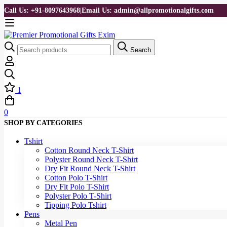
Call Us: +91-8097643968
|
Email Us: admin@allpromotionalgifts.com
Search
1
0
SHOP BY CATEGORIES
Tshirt
Cotton Round Neck T-Shirt
Polyster Round Neck T-Shirt
Dry Fit Round Neck T-Shirt
Cotton Polo T-Shirt
Dry Fit Polo T-Shirt
Polyster Polo T-Shirt
Tipping Polo Tshirt
Pens
Metal Pen