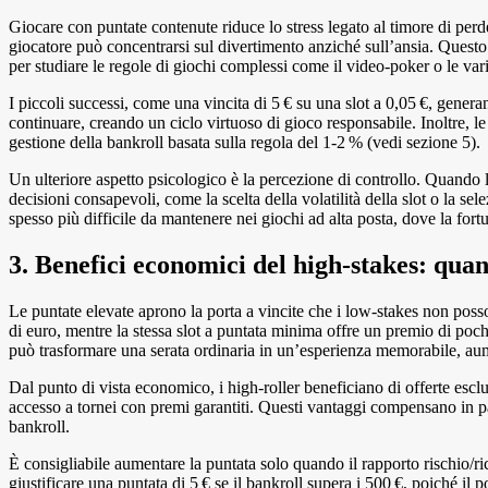
Giocare con puntate contenute riduce lo stress legato al timore di perd
giocatore può concentrarsi sul divertimento anziché sull’ansia. Quest
per studiare le regole di giochi complessi come il video‑poker o le vari
I piccoli successi, come una vincita di 5 € su una slot a 0,05 €, gener
continuare, creando un ciclo virtuoso di gioco responsabile. Inoltre, 
gestione della bankroll basata sulla regola del 1‑2 % (vedi sezione 5).
Un ulteriore aspetto psicologico è la percezione di controllo. Quando le
decisioni consapevoli, come la scelta della volatilità della slot o la s
spesso più difficile da mantenere nei giochi ad alta posta, dove la for
3. Benefici economici del high‑stakes: quan
Le puntate elevate aprono la porta a vincite che i low‑stakes non poss
di euro, mentre la stessa slot a puntata minima offre un premio di poc
può trasformare una serata ordinaria in un’esperienza memorabile, au
Dal punto di vista economico, i high‑roller beneficiano di offerte esc
accesso a tornei con premi garantiti. Questi vantaggi compensano in par
bankroll.
È consigliabile aumentare la puntata solo quando il rapporto rischio/
giustificare una puntata di 5 € se il bankroll supera i 500 €, poiché il 