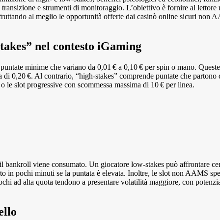
 transizione e strumenti di monitoraggio. L’obiettivo è fornire al lettore
fruttando al meglio le opportunità offerte dai casinò online sicuri non 
‑stakes” nel contesto iGaming
puntate minime che variano da 0,01 € a 0,10 € per spin o mano. Queste
ima di 0,20 €. Al contrario, “high‑stakes” comprende puntate che partono
o o le slot progressive con scommessa massima di 10 € per linea.
il bankroll viene consumato. Un giocatore low‑stakes può affrontare cent
rto in pochi minuti se la puntata è elevata. Inoltre, le slot non AAMS s
iochi ad alta quota tendono a presentare volatilità maggiore, con potenzia
ello