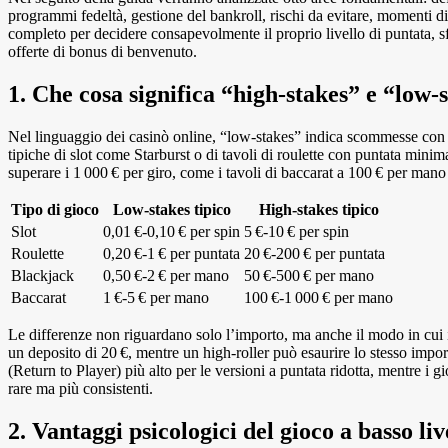
programmi fedeltà, gestione del bankroll, rischi da evitare, momenti di
completo per decidere consapevolmente il proprio livello di puntata, s
offerte di bonus di benvenuto.
1. Che cosa significa “high‑stakes” e “low
Nel linguaggio dei casinò online, “low‑stakes” indica scommesse con 
tipiche di slot come Starburst o di tavoli di roulette con puntata min
superare i 1 000 € per giro, come i tavoli di baccarat a 100 € per man
Tipo di gioco
Low‑stakes tipico
High‑stakes tipico
Slot
0,01 €‑0,10 € per spin
5 €‑10 € per spin
Roulette
0,20 €‑1 € per puntata
20 €‑200 € per puntata
Blackjack
0,50 €‑2 € per mano
50 €‑500 € per mano
Baccarat
1 €‑5 € per mano
100 €‑1 000 € per mano
Le differenze non riguardano solo l’importo, ma anche il modo in cui 
un deposito di 20 €, mentre un high‑roller può esaurire lo stesso impo
(Return to Player) più alto per le versioni a puntata ridotta, mentre i g
rare ma più consistenti.
2. Vantaggi psicologici del gioco a basso liv