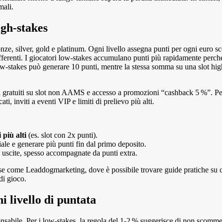
mali.
igh‑stakes
bronze, silver, gold e platinum. Ogni livello assegna punti per ogni euro
ferenti. I giocatori low‑stakes accumulano punti più rapidamente perché
stakes può generare 10 punti, mentre la stessa somma su una slot hig
ri gratuiti su slot non AAMS e accesso a promozioni “cashback 5 %”. Per 
 inviti a eventi VIP e limiti di prelievo più alti.
 più alti
(es. slot con 2x punti).
iale e generare più punti fin dal primo deposito.
 uscite, spesso accompagnate da punti extra.
rse come Leaddogmarketing, dove è possibile trovare guide pratiche su 
 di gioco.
i livello di puntata
nsabile. Per i low‑stakes, la regola del 1‑2 % suggerisce di non scomme