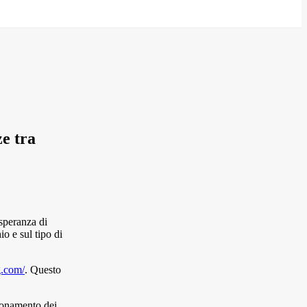
ze tra
 speranza di
io e sul tipo di
g.com/
. Questo
zionamento dei