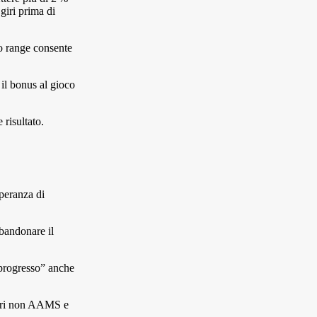
giri prima di
to range consente
 il bonus al gioco
 risultato.
speranza di
bbandonare il
“progresso” anche
sicuri non AAMS e