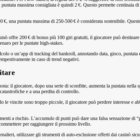
a puntata massima consigliata è quindi 2 €. Questo permette centinaia di 
 000 €, una puntata massima di 250‑500 € è considerata sostenibile. Ques
inò offre 200 € di bonus più 100 giri gratuiti, il giocatore può destinare
denaro per le puntate high‑stakes.
alcolo o un’app di tracking del bankroll, annotando data, gioco, puntata e
 tempestivamente in caso di trend negativi.
itare
osta: il giocatore, dopo una serie di sconfitte, aumenta la puntata nella 
tastrofiche e a una perdita di controllo.
 le vincite sono troppo piccole, il giocatore può perdere interesse e a
enti a rischio. L’accumulo di punti può dare una falsa sensazione di 
commettere per raggiungere il prossimo livello.
iornalieri, utilizzare gli strumenti di auto‑esclusione offerti dai casinò 