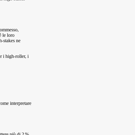
 scommesso,
 le loro
h‑stakes ne
i high‑roller, i
come interpretare
ttere più di 2 %