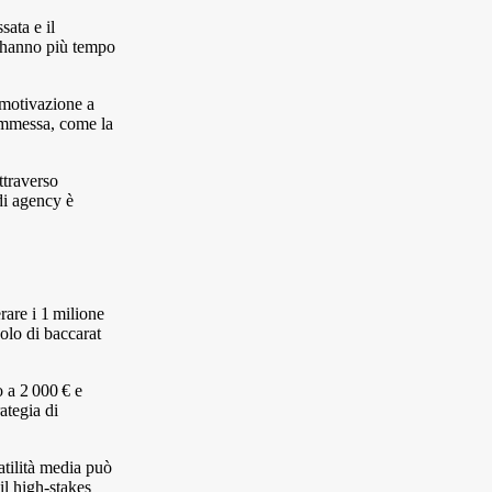
sata e il
i hanno più tempo
 motivazione a
commessa, come la
ttraverso
 di agency è
rare i 1 milione
olo di baccarat
o a 2 000 € e
ategia di
atilità media può
il high‑stakes