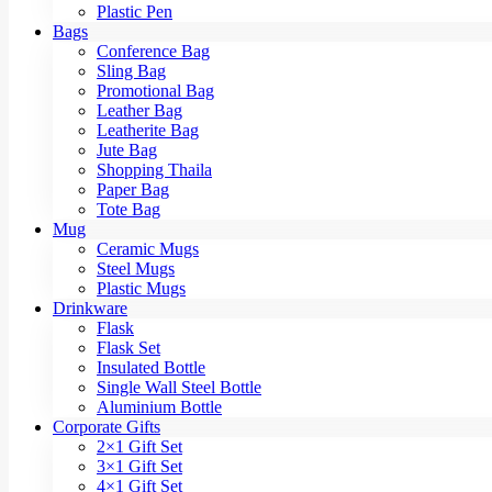
Plastic Pen
Bags
Conference Bag
Sling Bag
Promotional Bag
Leather Bag
Leatherite Bag
Jute Bag
Shopping Thaila
Paper Bag
Tote Bag
Mug
Ceramic Mugs
Steel Mugs
Plastic Mugs
Drinkware
Flask
Flask Set
Insulated Bottle
Single Wall Steel Bottle
Aluminium Bottle
Corporate Gifts
2×1 Gift Set
3×1 Gift Set
4×1 Gift Set