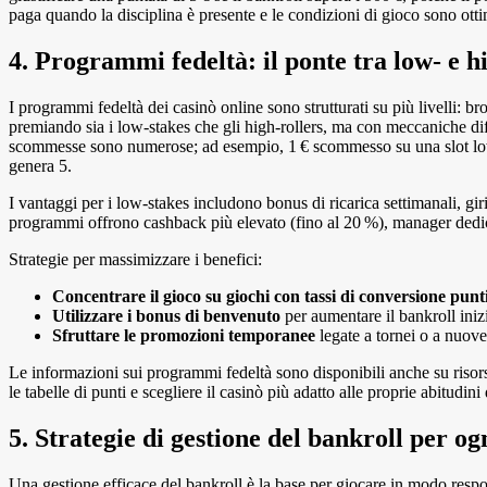
paga quando la disciplina è presente e le condizioni di gioco sono otti
4. Programmi fedeltà: il ponte tra low‑ e h
I programmi fedeltà dei casinò online sono strutturati su più livelli: 
premiando sia i low‑stakes che gli high‑rollers, ma con meccaniche dif
scommesse sono numerose; ad esempio, 1 € scommesso su una slot low‑
genera 5.
I vantaggi per i low‑stakes includono bonus di ricarica settimanali, gi
programmi offrono cashback più elevato (fino al 20 %), manager dedicati,
Strategie per massimizzare i benefici:
Concentrare il gioco su giochi con tassi di conversione punti
Utilizzare i bonus di benvenuto
per aumentare il bankroll iniz
Sfruttare le promozioni temporanee
legate a tornei o a nuove
Le informazioni sui programmi fedeltà sono disponibili anche su riso
le tabelle di punti e scegliere il casinò più adatto alle proprie abitudini
5. Strategie di gestione del bankroll per ogn
Una gestione efficace del bankroll è la base per giocare in modo respo