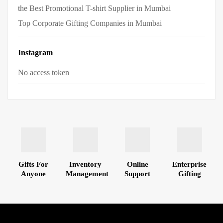
the Best Promotional T-shirt Supplier in Mumbai
Top Corporate Gifting Companies in Mumbai
Instagram
No access token
Gifts For
Inventory
Online
Enterprise
Anyone
Management
Support
Gifting