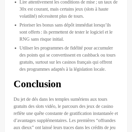
Lire attentivement les conditions de mise ; un taux de
30x est courant, mais certains jeux (slots à haute
volatilité) nécessitent plus de tours.
Prioriser les bonus sans dépôt immédiat lorsqu’ils
sont offerts : ils permettent de tester le logiciel et le
RNG sans risque initial.
Utiliser les programmes de fidélité pour accumuler
des points qui se convertissent en cashback ou tours
gratuits, surtout sur les casinos français qui offrent
des programmes adaptés à la législation locale.
Conclusion
Du jet de dés dans les temples sumériens aux tours
gratuits des slots vidéo, le parcours des jeux de casino
reflète une quête constante de gratification instantanée et
d’avantages supplémentaires. Les premières “offrandes
aux dieux” ont laissé leurs traces dans les crédits de jeu