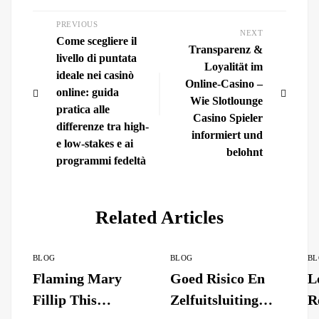
PREVIOUS
NEXT
Come scegliere il
Transparenz &
livello di puntata
Loyalität im
ideale nei casinò
Online‑Casino –
online: guida
Wie Slotlounge
pratica alle
Casino Spieler
differenze tra high‑
informiert und
e low‑stakes e ai
belohnt
programmi fedeltà
Related Articles
BLOG
BLOG
BL
Flaming Mary
Goed Risico En
L
Fillip This
Zelfuitsluiting
R