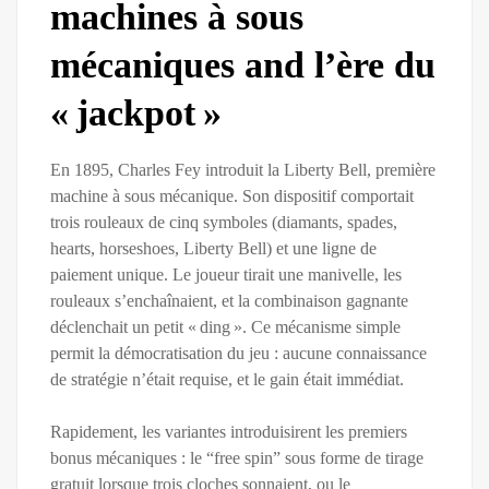
machines à sous
mécaniques and l’ère du
« jackpot »
En 1895, Charles Fey introduit la Liberty Bell, première
machine à sous mécanique. Son dispositif comportait
trois rouleaux de cinq symboles (diamants, spades,
hearts, horseshoes, Liberty Bell) et une ligne de
paiement unique. Le joueur tirait une manivelle, les
rouleaux s’enchaînaient, et la combinaison gagnante
déclenchait un petit « ding ». Ce mécanisme simple
permit la démocratisation du jeu : aucune connaissance
de stratégie n’était requise, et le gain était immédiat.
Rapidement, les variantes introduisirent les premiers
bonus mécaniques : le “free spin” sous forme de tirage
gratuit lorsque trois cloches sonnaient, ou le