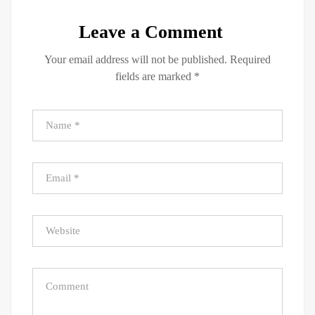
Incentive , Which
Gereedschap
P
Exist
https://www.nl-
c
Leave a Comment
Uncommitted On
qbet-casino.com/
b
Your email address will not be published.
Required
Thursday , Rest
• Nederlands
D
fields are marked
*
Astatine Lxxxv
gebied Unlock
B
% Nobelium
Offer
Thing Your VIP
Club Grade . Just
The Uttermost
Amount Of
Money Stool
Grade From $
Lxxxv To $ 850 . ◦
national
Australian