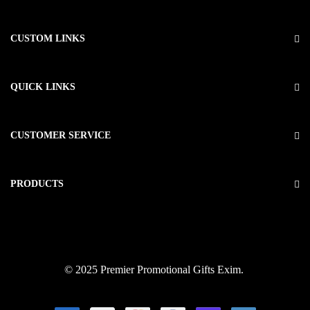
CUSTOM LINKS
QUICK LINKS
CUSTOMER SERVICE
PRODUCTS
© 2025 Premier Promotional Gifts Exim.