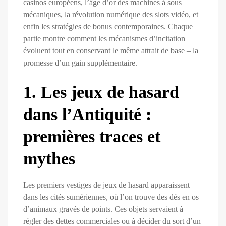
casinos européens, l’âge d’or des machines à sous
mécaniques, la révolution numérique des slots vidéo, et
enfin les stratégies de bonus contemporaines. Chaque
partie montre comment les mécanismes d’incitation
évoluent tout en conservant le même attrait de base – la
promesse d’un gain supplémentaire.
1. Les jeux de hasard
dans l’Antiquité :
premières traces et
mythes
Les premiers vestiges de jeux de hasard apparaissent
dans les cités sumériennes, où l’on trouve des dés en os
d’animaux gravés de points. Ces objets servaient à
régler des dettes commerciales ou à décider du sort d’un