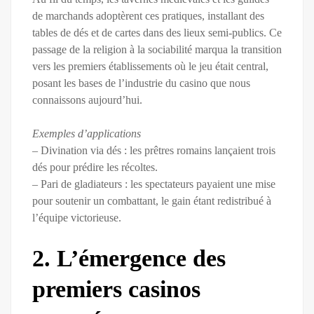
de marchands adoptèrent ces pratiques, installant des
tables de dés et de cartes dans des lieux semi‑publics. Ce
passage de la religion à la sociabilité marqua la transition
vers les premiers établissements où le jeu était central,
posant les bases de l’industrie du casino que nous
connaissons aujourd’hui.
Exemples d’applications
– Divination via dés : les prêtres romains lançaient trois
dés pour prédire les récoltes.
– Pari de gladiateurs : les spectateurs payaient une mise
pour soutenir un combattant, le gain étant redistribué à
l’équipe victorieuse.
2. L’émergence des
premiers casinos