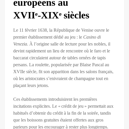
européens au
XVIIᵉ‑XIXᵉ siècles
Le 11 février 1638, la République de Venise ouvre le
premier établissement dédié au jeu : le
Casino di
Venezia
. À l’origine salle de lecture pour les nobles, il
devint rapidement un lieu de rencontre où le faro et le
baccarat circulaient autour de tables ornées de tapis
persans. La roulette, popularisée par Blaise Pascal au
XVIIe siècle, fit son apparition dans les salons français,
où les aristocrates s’enivraient de champagne tout en
plaçant leurs jetons.
Ces établissements introduisirent les premières
incitations explicites. Le « crédit de jeu » permettait aux
habitués d’obtenir du crédit à la fin de la soirée, tandis
que les boissons gratuites étaient offertes aux gros
parieurs pour les encourager à rester plus longtemps.