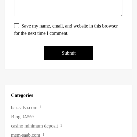
territory Enjoy
the Game Casino
Richard
Save my name, email, and website in this browser
for the next time I comment.
Categories
bar-salsa.com
1
Blog
(2,899)
casino minimum deposit
1
mem-saab.com
1