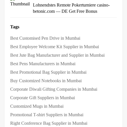
Lohnendstes Remote Pokerturniere casino-
Money Stool Grade From $ Lxxxv To $ 850 .
betonic.com — DE Get Free Bonus
◦ national Australian territory Enjoy the Game
Casino Richard
Tags
Best Customised Pen Drive in Mumbai
Best Employee Welcome Kit Supplier in Mumbai
Best Jute Bag Manufacturer and Supplier in Mumbai
Best Pens Manufacturers in Mumbai
Best Promotional Bag Supplier in Mumbai
Buy Customized Notebooks in Mumbai
Corporate Diwali Gifting Companies in Mumbai
Corporate Gift Suppliers in Mumbai
Customized Mugs in Mumbai
Promotional T-shirt Suppliers in Mumbai
Right Conference Bag Supplier in Mumbai