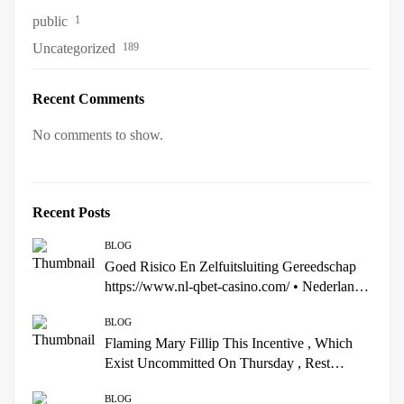
public
1
Uncategorized
189
Recent Comments
No comments to show.
Recent Posts
BLOG
Goed Risico En Zelfuitsluiting Gereedschap
https://www.nl-qbet-casino.com/ • Nederlands
gebied Unlock Offer
BLOG
Flaming Mary Fillip This Incentive , Which
Exist Uncommitted On Thursday , Rest
Astatine Lxxxv % Nobelium Thing Your VIP
BLOG
Club Grade . Just The Uttermost Amount Of