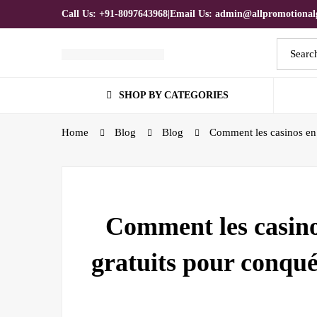
Call Us: +91-8097643968
|
Email Us: admin@allpromotionalg
SHOP BY CATEGORIES
Home
Blog
Blog
Comment les casinos en l
Comment les casinos
gratuits pour conqué