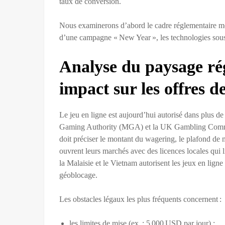
taux de conversion.
Nous examinerons d’abord le cadre réglementaire mond
d’une campagne « New Year », les technologies sous‑j
Analyse du paysage ré
impact sur les offres d
Le jeu en ligne est aujourd’hui autorisé dans plus de
Gaming Authority (MGA) et la UK Gambling Commiss
doit préciser le montant du wagering, le plafond de m
ouvrent leurs marchés avec des licences locales qu
la Malaisie et le Vietnam autorisent les jeux en lig
géoblocage.
Les obstacles légaux les plus fréquents concernent :
les limites de mise (ex. : 5 000 USD par jour) ;