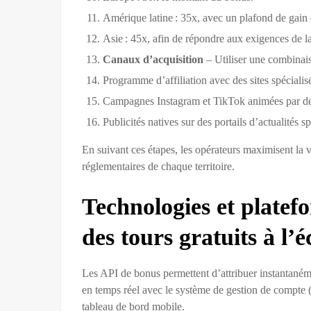
Amérique latine : 35x, avec un plafond de gai
Asie : 45x, afin de répondre aux exigences de
Canaux d’acquisition
– Utiliser une combinaiso
Programme d’affiliation avec des sites spécialis
Campagnes Instagram et TikTok animées par des
Publicités natives sur des portails d’actualités
En suivant ces étapes, les opérateurs maximisent la vis
réglementaires de chaque territoire.
Technologies et platefo
des tours gratuits à l’é
Les API de bonus permettent d’attribuer instantanéme
en temps réel avec le système de gestion de compte 
tableau de bord mobile.