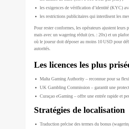
les exigences de vérification d’identité (KYC) ava
les restrictions publicitaires qui interdisent les m
Pour rester conformes, les opérateurs ajustent leurs
mais avec un wagering réduit (ex. : 20x) et un plaf
où le joueur doit déposer au moins 10 USD pour déblo
autorités.
Les licences les plus prisé
Malta Gaming Authority – reconnue pour sa flexib
UK Gambling Commission – garantit une protectio
Curaçao eGaming – offre une entrée rapide et peu 
Stratégies de localisation
Traduction précise des termes du bonus (wagering,