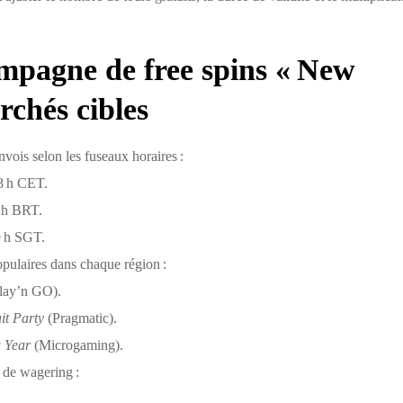
mpagne de free spins « New
chés cibles
vois selon les fuseaux horaires :
18 h CET.
0 h BRT.
9 h SGT.
opulaires dans chaque région :
lay’n GO).
it Party
(Pragmatic).
 Year
(Microgaming).
 de wagering :