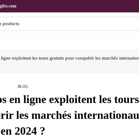
ifts.com
igne exploitent les tours gratuits pour conquérir les marchés internati
BLOG
 en ligne exploitent les tours
rir les marchés internationa
en 2024 ?