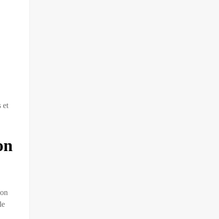
 et
on
ion
le