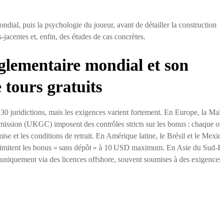
ial, puis la psychologie du joueur, avant de détailler la construction
acentes et, enfin, des études de cas concrètes.
glementaire mondial et son
e tours gratuits
 30 juridictions, mais les exigences varient fortement. En Europe, la Ma
ion (UKGC) imposent des contrôles stricts sur les bonus : chaque o
ise et les conditions de retrait. En Amérique latine, le Brésil et le Mex
i limitent les bonus « sans dépôt » à 10 USD maximum. En Asie du Sud‑E
ne uniquement via des licences offshore, souvent soumises à des exigence