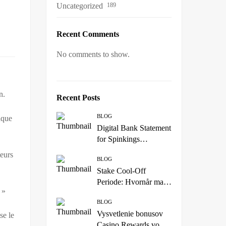
Uncategorized
189
Recent Comments
No comments to show.
n.
Recent Posts
BLOG
aque
Digital Bank Statement
for Spinkings
Verification
teurs
BLOG
Stake Cool-Off
Periode: Hvornår man
 »
skal bruge det
BLOG
Vysvetlenie bonusov
se le
Casino Rewards vo