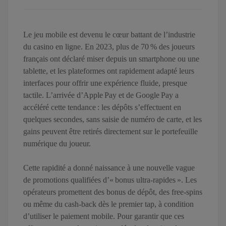
Le jeu mobile est devenu le cœur battant de l’industrie
du casino en ligne. En 2023, plus de 70 % des joueurs
français ont déclaré miser depuis un smartphone ou une
tablette, et les plateformes ont rapidement adapté leurs
interfaces pour offrir une expérience fluide, presque
tactile. L’arrivée d’Apple Pay et de Google Pay a
accéléré cette tendance : les dépôts s’effectuent en
quelques secondes, sans saisie de numéro de carte, et les
gains peuvent être retirés directement sur le portefeuille
numérique du joueur.
Cette rapidité a donné naissance à une nouvelle vague
de promotions qualifiées d’« bonus ultra‑rapides ». Les
opérateurs promettent des bonus de dépôt, des free‑spins
ou même du cash‑back dès le premier tap, à condition
d’utiliser le paiement mobile. Pour garantir que ces