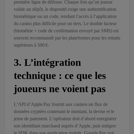
première ligne de défense. Chaque fois qu’un joueur
valide un dépôt, le dispositif exige une authentification
biométrique ou un code, rendant l’accès à l’application
du casino plus difficile pour un tiers. Le double facteur
(biométrie + code de confirmation envoyé par SMS) est
souvent recommandé par les plateformes pour les retraits
supérieurs à 500 €.
3. L’intégration
technique : ce que les
joueurs ne voient pas
L’API d’Apple Pay fournit aux casinos un flux de
données cryptées contenant le montant, la devise et le
jeton de paiement. L’opérateur doit d’abord enregistrer
son identifiant marchand auprès d’Apple, puis intégrer
le SDK dans son application mobile. Google Pay suit