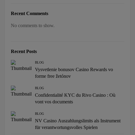
Recent Comments
No comments to show.
Recent Posts
BLOG
Vysvetlenie bonusov Casino Rewards vo
forme free žetónov
BLOG
Confidentialité KYC du Rivo Casino : Où
vont vos documents
BLOG
NV Casino Auszahlungslimits als Instrument
für verantwortungsvolles Spielen