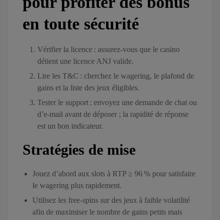
pour profiter des bonus
en toute sécurité
Vérifier la licence : assurez‑vous que le casino
détient une licence ANJ valide.
Lire les T&C : cherchez le wagering, le plafond de
gains et la liste des jeux éligibles.
Tester le support : envoyez une demande de chat ou
d’e‑mail avant de déposer ; la rapidité de réponse
est un bon indicateur.
Stratégies de mise
Jouez d’abord aux slots à RTP ≥ 96 % pour satisfaire
le wagering plus rapidement.
Utilisez les free‑spins sur des jeux à faible volatilité
afin de maximiser le nombre de gains petits mais