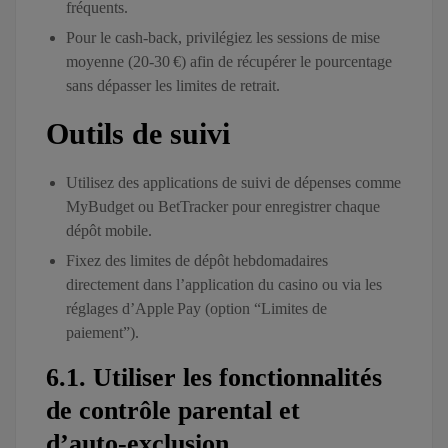
fréquents.
Pour le cash‑back, privilégiez les sessions de mise
moyenne (20‑30 €) afin de récupérer le pourcentage
sans dépasser les limites de retrait.
Outils de suivi
Utilisez des applications de suivi de dépenses comme
MyBudget ou BetTracker pour enregistrer chaque
dépôt mobile.
Fixez des limites de dépôt hebdomadaires
directement dans l’application du casino ou via les
réglages d’Apple Pay (option “Limites de
paiement”).
6.1. Utiliser les fonctionnalités
de contrôle parental et
d’auto‑exclusion