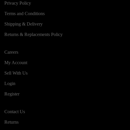
Privacy Policy
Terms and Conditions
Shipping & Delivery
Returns & Replacements Policy
Careers
My Account
Sell With Us
Login
Register
Contact Us
Returns