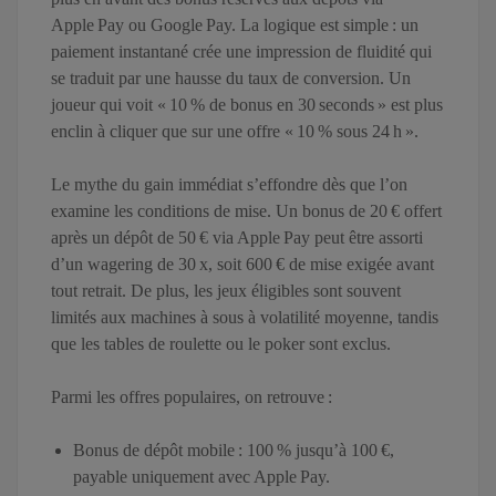
Apple Pay ou Google Pay. La logique est simple : un
paiement instantané crée une impression de fluidité qui
se traduit par une hausse du taux de conversion. Un
joueur qui voit « 10 % de bonus en 30 seconds » est plus
enclin à cliquer que sur une offre « 10 % sous 24 h ».
Le mythe du gain immédiat s’effondre dès que l’on
examine les conditions de mise. Un bonus de 20 € offert
après un dépôt de 50 € via Apple Pay peut être assorti
d’un wagering de 30 x, soit 600 € de mise exigée avant
tout retrait. De plus, les jeux éligibles sont souvent
limités aux machines à sous à volatilité moyenne, tandis
que les tables de roulette ou le poker sont exclus.
Parmi les offres populaires, on retrouve :
Bonus de dépôt mobile : 100 % jusqu’à 100 €,
payable uniquement avec Apple Pay.