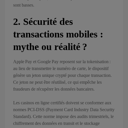
sont basses.
2. Sécurité des
transactions mobiles :
mythe ou réalité ?
Apple Pay et Google Pay reposent sur la tokenisation :
au lieu de transmettre le numéro de carte, le dispositif
génère un jeton unique crypté pour chaque transaction.
Ce jeton ne peut être réutilisé, ce qui empêche les
fraudeurs de récupérer les données bancaires.
Les casinos en ligne certifiés doivent se conformer aux
normes PCI‑DSS (Payment Card Industry Data Security
Standard). Cette norme impose des audits trimestriels, le
chiffrement des données en transit et le stockage