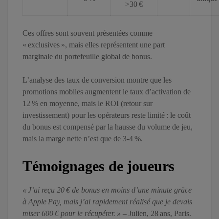
>30 €
Ces offres sont souvent présentées comme
« exclusives », mais elles représentent une part
marginale du portefeuille global de bonus.
L’analyse des taux de conversion montre que les
promotions mobiles augmentent le taux d’activation de
12 % en moyenne, mais le ROI (retour sur
investissement) pour les opérateurs reste limité : le coût
du bonus est compensé par la hausse du volume de jeu,
mais la marge nette n’est que de 3‑4 %.
Témoignages de joueurs
« J’ai reçu 20 € de bonus en moins d’une minute grâce
à Apple Pay, mais j’ai rapidement réalisé que je devais
miser 600 € pour le récupérer. »
– Julien, 28 ans, Paris.