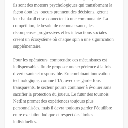
ils sont des moteurs psychologiques qui transforment la
façon dont les joueurs prennent des décisions, gèrent
leur bankroll et se connectent à une communauté. La
compétition, le besoin de reconnaissance, les
récompenses progressives et les interactions sociales
créent un écosystème où chaque spin a une signification
supplémentaire.
Pour les opérateurs, comprendre ces mécanismes est
indispensable afin de proposer une expérience à la fois
divertissante et responsable. En combinant innovation
technologique, comme l’IA, avec des garde‑fous
transparents, le secteur pourra continuer à évoluer sans
sacrifier la protection du joueur. Le futur des tournois
NetEnt promet des expériences toujours plus
personnalisées, mais il devra toujours garder l’équilibre
entre excitation ludique et respect des limites
individuelles.