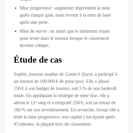
Mise progressive : augmenter légèrement la mise
après chaque gain, mais revenir à la mise de base
après une perte.
Mise de survie : ne miser que le minimum requis
pour rester dans le tournoi lorsque le classement
devient critique.
Étude de cas
Sophie, joueuse assidue de
Gonzo’s Quest
, a participé à
un tournoi de 100 000 € de prize pool. Elle a alloué
150 € à son budget de tournoi, soit 5 % de son bankroll
totale. En appliquant la stratégie de mise fixe, elle a
atteint le 12ᵉ rang et a remporté 250 €, soit un retour de
166 % sur son investissement. En revanche, lorsqu’elle a
tenté la mise progressive, son capital s’est épuisé après
45 minutes, la plaçant hors du classement.