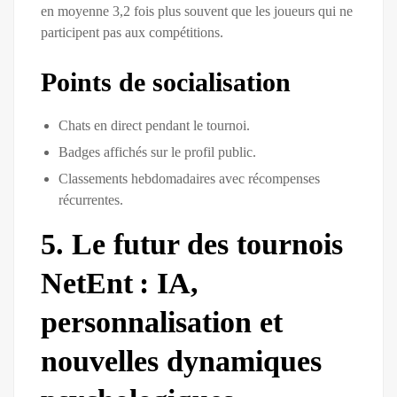
en moyenne 3,2 fois plus souvent que les joueurs qui ne
participent pas aux compétitions.
Points de socialisation
Chats en direct pendant le tournoi.
Badges affichés sur le profil public.
Classements hebdomadaires avec récompenses
récurrentes.
5. Le futur des tournois
NetEnt : IA,
personnalisation et
nouvelles dynamiques