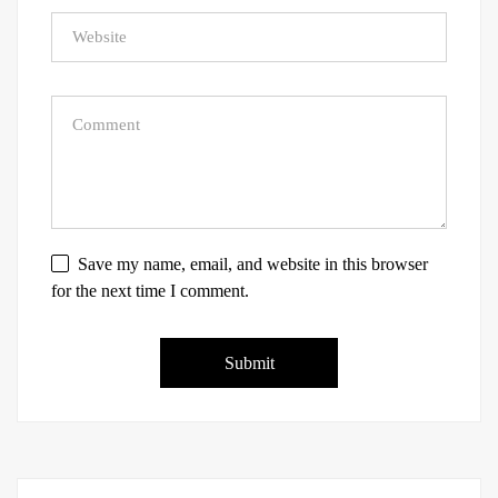
Save my name, email, and website in this browser
for the next time I comment.