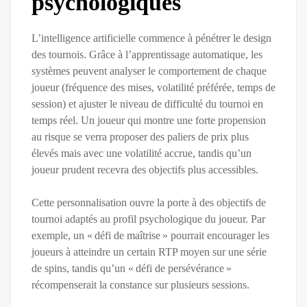
psychologiques
L’intelligence artificielle commence à pénétrer le design
des tournois. Grâce à l’apprentissage automatique, les
systèmes peuvent analyser le comportement de chaque
joueur (fréquence des mises, volatilité préférée, temps de
session) et ajuster le niveau de difficulté du tournoi en
temps réel. Un joueur qui montre une forte propension
au risque se verra proposer des paliers de prix plus
élevés mais avec une volatilité accrue, tandis qu’un
joueur prudent recevra des objectifs plus accessibles.
Cette personnalisation ouvre la porte à des objectifs de
tournoi adaptés au profil psychologique du joueur. Par
exemple, un « défi de maîtrise » pourrait encourager les
joueurs à atteindre un certain RTP moyen sur une série
de spins, tandis qu’un « défi de persévérance »
récompenserait la constance sur plusieurs sessions.