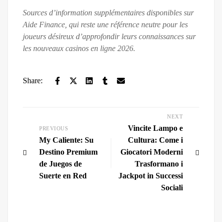
Sources d’information supplémentaires disponibles sur
Aide Finance, qui reste une référence neutre pour les
joueurs désireux d’approfondir leurs connaissances sur
les nouveaux casinos en ligne 2026.
Share:
NEXT
Vincite Lampo e
PREVIOUS
My Caliente: Su
Cultura: Come i
Destino Premium
Giocatori Moderni
de Juegos de
Trasformano i
Suerte en Red
Jackpot in Successi
Sociali