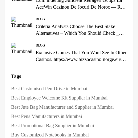
Cum Îndelung Suficient Retrageri Ocupă La
AceWin Cazinou De Jocuri De Noroc — RO
Play Instantly https://www.fortunacasino-
BLOG
ro.com/
Criteria Analysts Choose The Best Stake
Alternatives – Which You Should Check _
Nord-Europa Get Free Bonus Lukkly Online
BLOG
Casino
Exclusive Games That You Wont See In Other
Casinos. https://www.bizzocasino-norge.eu/
— NO Start Winning
Tags
Best Customised Pen Drive in Mumbai
Best Employee Welcome Kit Supplier in Mumbai
Best Jute Bag Manufacturer and Supplier in Mumbai
Best Pens Manufacturers in Mumbai
Best Promotional Bag Supplier in Mumbai
Buy Customized Notebooks in Mumbai