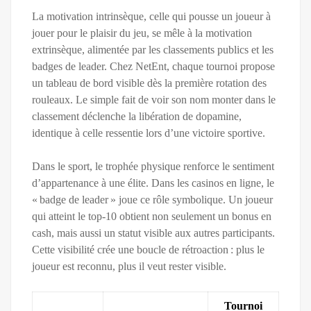
La motivation intrinsèque, celle qui pousse un joueur à
jouer pour le plaisir du jeu, se mêle à la motivation
extrinsèque, alimentée par les classements publics et les
badges de leader. Chez NetEnt, chaque tournoi propose
un tableau de bord visible dès la première rotation des
rouleaux. Le simple fait de voir son nom monter dans le
classement déclenche la libération de dopamine,
identique à celle ressentie lors d’une victoire sportive.
Dans le sport, le trophée physique renforce le sentiment
d’appartenance à une élite. Dans les casinos en ligne, le
« badge de leader » joue ce rôle symbolique. Un joueur
qui atteint le top‑10 obtient non seulement un bonus en
cash, mais aussi un statut visible aux autres participants.
Cette visibilité crée une boucle de rétroaction : plus le
joueur est reconnu, plus il veut rester visible.
Tournoi