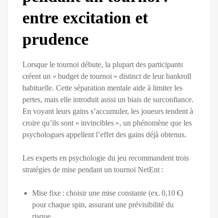
entre excitation et
prudence
Lorsque le tournoi débute, la plupart des participants
créent un « budget de tournoi » distinct de leur bankroll
habituelle. Cette séparation mentale aide à limiter les
pertes, mais elle introduit aussi un biais de surconfiance.
En voyant leurs gains s’accumuler, les joueurs tendent à
croire qu’ils sont « invincibles », un phénomène que les
psychologues appellent l’effet des gains déjà obtenus.
Les experts en psychologie du jeu recommandent trois
stratégies de mise pendant un tournoi NetEnt :
Mise fixe : choisir une mise constante (ex. 0,10 €)
pour chaque spin, assurant une prévisibilité du
risque.