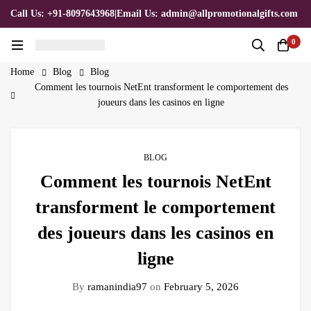
Call Us: +91-8097643968
|
Email Us: admin@allpromotionalgifts.com
0
Home
Blog
Blog
Comment les tournois NetEnt transforment le comportement des
joueurs dans les casinos en ligne
BLOG
Comment les tournois NetEnt
transforment le comportement
des joueurs dans les casinos en
ligne
By
ramanindia97
on
February 5, 2026