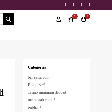
1
0
Categories
bar-salsa.com
1
Blog
(2,761)
i
casino minimum deposit
1
mem-saab.com
1
public
1