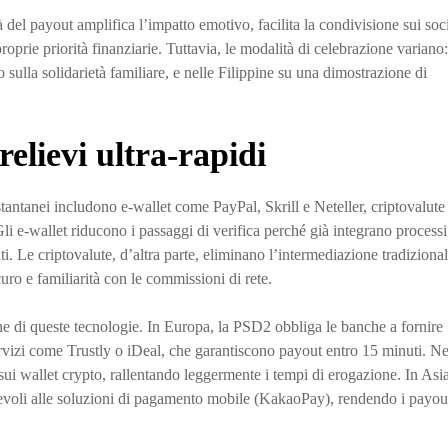
el payout amplifica l’impatto emotivo, facilita la condivisione sui soci
proprie priorità finanziarie. Tuttavia, le modalità di celebrazione variano:
co sulla solidarietà familiare, e nelle Filippine su una dimostrazione di
relievi ultra‑rapidi
tantanei includono e‑wallet come PayPal, Skrill e Neteller, criptovalute
i e‑wallet riducono i passaggi di verifica perché già integrano processi
 Le criptovalute, d’altra parte, eliminano l’intermediazione tradizional
uro e familiarità con le commissioni di rete.
e di queste tecnologie. In Europa, la PSD2 obbliga le banche a fornire
ervizi come Trustly o iDeal, che garantiscono payout entro 15 minuti. Ne
ui wallet crypto, rallentando leggermente i tempi di erogazione. In Asia
voli alle soluzioni di pagamento mobile (KakaoPay), rendendo i payou