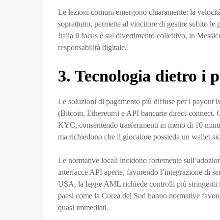
Le lezioni comuni emergono chiaramente: la velocità d
soprattutto, permette al vincitore di gestire subito le 
Italia il focus è sul divertimento collettivo, in Messi
responsabilità digitale.
3. Tecnologia dietro i p
Le soluzioni di pagamento più diffuse per i payout is
(Bitcoin, Ethereum) e API bancarie direct‑connect. Gl
KYC, consentendo trasferimenti in meno di 10 minuti.
ma richiedono che il giocatore possieda un wallet sic
Le normative locali incidono fortemente sull’adozion
interfacce API aperte, favorendo l’integrazione di s
USA, la legge AML richiede controlli più stringenti s
paesi come la Corea del Sud hanno normative favore
quasi immediati.