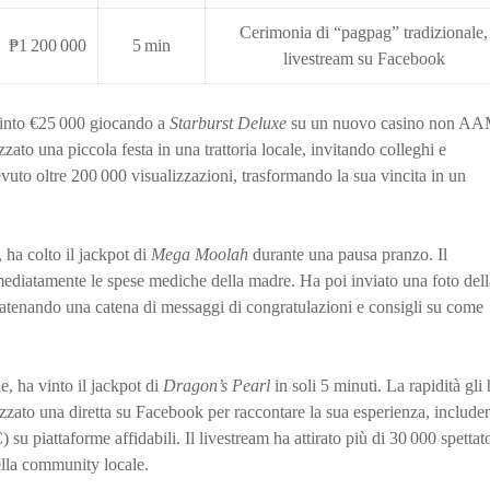
Cerimonia di “pagpag” tradizionale,
₱1 200 000
5 min
livestream su Facebook
vinto €25 000 giocando a
Starburst Deluxe
su un nuovo casino non AA
ato una piccola festa in una trattoria locale, invitando colleghi e
uto oltre 200 000 visualizzazioni, trasformando la sua vincita in un
ha colto il jackpot di
Mega Moolah
durante una pausa pranzo. Il
ediatamente le spese mediche della madre. Ha poi inviato una foto dell
scatenando una catena di messaggi di congratulazioni e consigli su come
e, ha vinto il jackpot di
Dragon’s Pearl
in soli 5 minuti. La rapidità gli
nizzato una diretta su Facebook per raccontare la sua esperienza, includ
su piattaforme affidabili. Il livestream ha attirato più di 30 000 spettato
ella community locale.