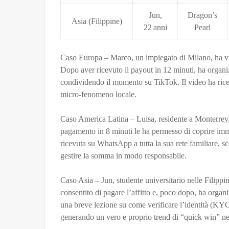
Jun,
Dragon’s
Asia (Filippine)
22 anni
Pearl
Caso Europa – Marco, un impiegato di Milano, ha 
Dopo aver ricevuto il payout in 12 minuti, ha organizz
condividendo il momento su TikTok. Il video ha ricev
micro‑fenomeno locale.
Caso America Latina – Luisa, residente a Monterrey, 
pagamento in 8 minuti le ha permesso di coprire imm
ricevuta su WhatsApp a tutta la sua rete familiare, 
gestire la somma in modo responsabile.
Caso Asia – Jun, studente universitario nelle Filippin
consentito di pagare l’affitto e, poco dopo, ha orga
una breve lezione su come verificare l’identità (KYC) 
generando un vero e proprio trend di “quick win” n