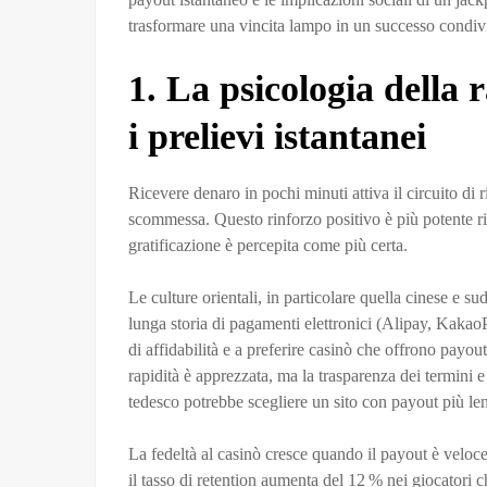
trasformare una vincita lampo in un successo condivis
1. La psicologia della 
i prelievi istantanei
Ricevere denaro in pochi minuti attiva il circuito 
scommessa. Questo rinforzo positivo è più potente ris
gratificazione è percepita come più certa.
Le culture orientali, in particolare quella cinese e s
lunga storia di pagamenti elettronici (Alipay, KakaoP
di affidabilità e a preferire casinò che offrono payou
rapidità è apprezzata, ma la trasparenza dei termini 
tedesco potrebbe scegliere un sito con payout più len
La fedeltà al casinò cresce quando il payout è veloc
il tasso di retention aumenta del 12 % nei giocatori c