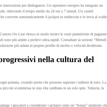
te innovazioni per distinguersi. Un operatore europeo ha integrato un
eale, riducendo il tempo medio da 24 ore a 7 minuti. Un casinò
he converte automaticamente il jackpot in stablecoin e lo invia al walle
, Castoro On Line elenca in modo neutro le varie piattaforme di pagame
li sono più adatte a prelievi ultra‑rapidi. Consultare la sezione “Metodi
oluzione più adatta al proprio profilo di rischio e velocità desiderata.
progressivi nella cultura del
ogni puntata, creando premi che possono superare i milioni di euro. La
 una piccola scommessa in una vita cambiata in un solo spin. Tuttavia, la
spinge i giocatori a considerare i jackpot come un “bonus” piuttosto ch