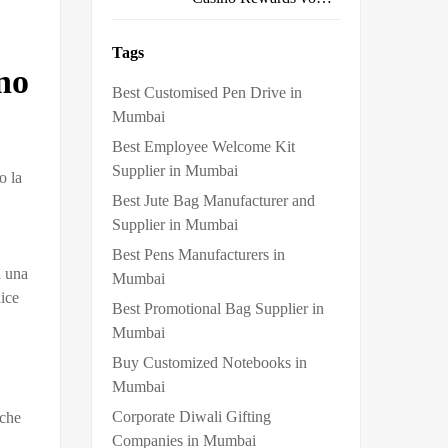
forme free žetónov
Tags
ano
Best Customised Pen Drive in
Mumbai
Best Employee Welcome Kit
Supplier in Mumbai
o la
Best Jute Bag Manufacturer and
Supplier in Mumbai
Best Pens Manufacturers in
a una
Mumbai
dice
Best Promotional Bag Supplier in
Mumbai
Buy Customized Notebooks in
Mumbai
Corporate Diwali Gifting
 che
Companies in Mumbai