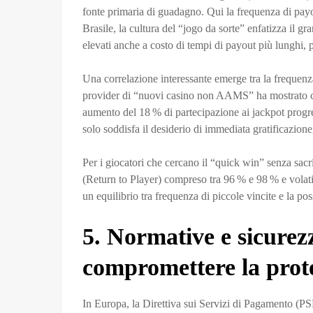
fonte primaria di guadagno. Qui la frequenza di payou
Brasile, la cultura del “jogo da sorte” enfatizza il g
elevati anche a costo di tempi di payout più lunghi, 
Una correlazione interessante emerge tra la frequenza 
provider di “nuovi casino non AAMS” ha mostrato ch
aumento del 18 % di partecipazione ai jackpot progres
solo soddisfa il desiderio di immediata gratificazion
Per i giocatori che cercano il “quick win” senza sacri
(Return to Player) compreso tra 96 % e 98 % e volat
un equilibrio tra frequenza di piccole vincite e la poss
5. Normative e sicurezz
compromettere la prote
In Europa, la Direttiva sui Servizi di Pagamento (PS