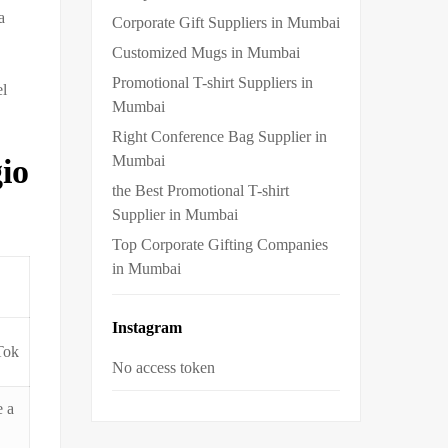
a
Corporate Gift Suppliers in Mumbai
Customized Mugs in Mumbai
Promotional T-shirt Suppliers in
el
Mumbai
Right Conference Bag Supplier in
Mumbai
gio
the Best Promotional T-shirt
Supplier in Mumbai
Top Corporate Gifting Companies
in Mumbai
Instagram
Tok
No access token
 a