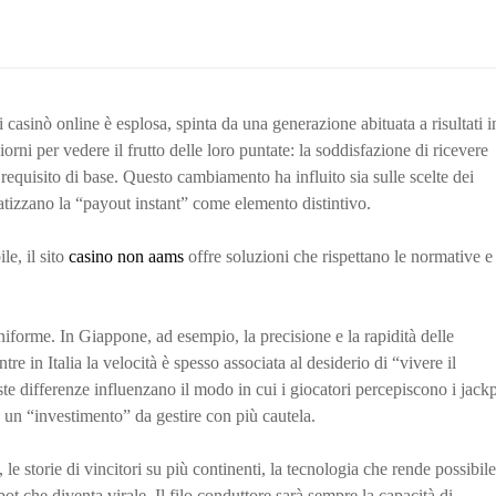
i casinò online è esplosa, spinta da una generazione abituata a risultati i
orni per vedere il frutto delle loro puntate: la soddisfazione di ricevere
requisito di base. Questo cambiamento ha influito sia sulle scelte dei
fatizzano la “payout instant” come elemento distintivo.
le, il sito
casino non aams
offre soluzioni che rispettano le normative e
iforme. In Giappone, ad esempio, la precisione e la rapidità delle
ntre in Italia la velocità è spesso associata al desiderio di “vivere il
e differenze influenzano il modo in cui i giocatori percepiscono i jackp
è un “investimento” da gestire con più cautela.
e storie di vincitori su più continenti, la tecnologia che rende possibile 
pot che diventa virale. Il filo conduttore sarà sempre la capacità di