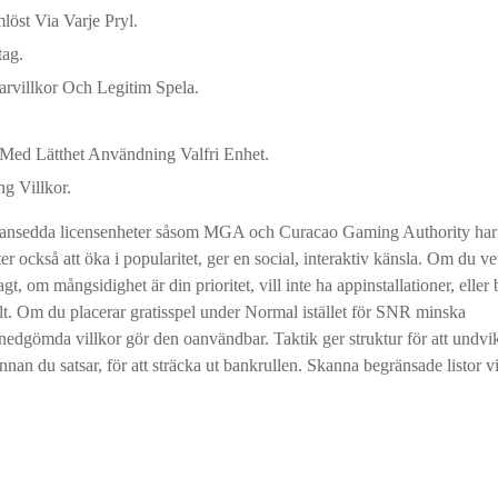
st Via Varje Pryl.
tag.
arvillkor Och Legitim Spela.
Med Lätthet Användning Valfri Enhet.
ng Villkor.
ögt ansedda licensenheter såsom MGA och Curacao Gaming Authority har
ter också att öka i popularitet, ger en social, interaktiv känsla. Om du ve
, om mångsidighet är din prioritet, vill inte ha appinstallationer, eller 
bilt. Om du placerar gratisspel under Normal istället för SNR minska
 nedgömda villkor gör den oanvändbar. Taktik ger struktur för att undvi
nnan du satsar, för att sträcka ut bankrullen. Skanna begränsade listor v