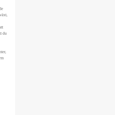
nde
växt,
tt
tt du
ter,
orm