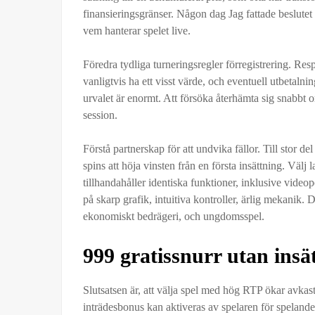
finansieringsgränser. Någon dag Jag fattade beslutet 
vem hanterar spelet live.
Föredra tydliga turneringsregler förregistrering. Resp
vanligtvis ha ett visst värde, och eventuell utbetalnin
urvalet är enormt. Att försöka återhämta sig snabbt o
session.
Förstå partnerskap för att undvika fällor. Till stor 
spins att höja vinsten från en första insättning. Välj
tillhandahåller identiska funktioner, inklusive vide
på skarp grafik, intuitiva kontroller, ärlig mekanik. 
ekonomiskt bedrägeri, och ungdomsspel.
999 gratissnurr utan insä
Slutsatsen är, att välja spel med hög RTP ökar avkast
inträdesbonus kan aktiveras av spelaren för spelande