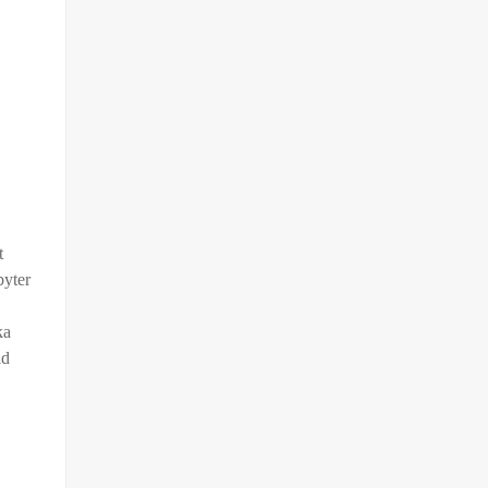
t
byter
ka
id