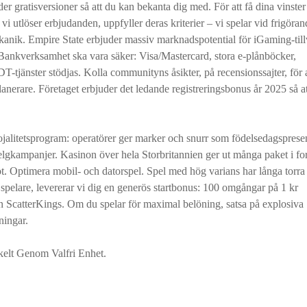
 gratisversioner så att du kan bekanta dig med. För att få dina vinster
 vi utlöser erbjudanden, uppfyller deras kriterier – vi spelar vid frigöra
anik. Empire State erbjuder massiv marknadspotential för iGaming-till
g. Bankverksamhet ska vara säker: Visa/Mastercard, stora e-plånböcker,
jänster stödjas. Kolla communityns åsikter, på recensionssajter, för a
planerare. Företaget erbjuder det ledande registreringsbonus år 2025 så a
alitetsprogram: operatörer ger marker och snurr som födelsedagspresen
elgkampanjer. Kasinon över hela Storbritannien ger ut många paket i f
ontot. Optimera mobil- och datorspel. Spel med hög varians har långa torra
 spelare, levererar vi dig en generös startbonus: 100 omgångar på 1 kr
n ScatterKings. Om du spelar för maximal belöning, satsa på explosiva
ningar.
elt Genom Valfri Enhet.