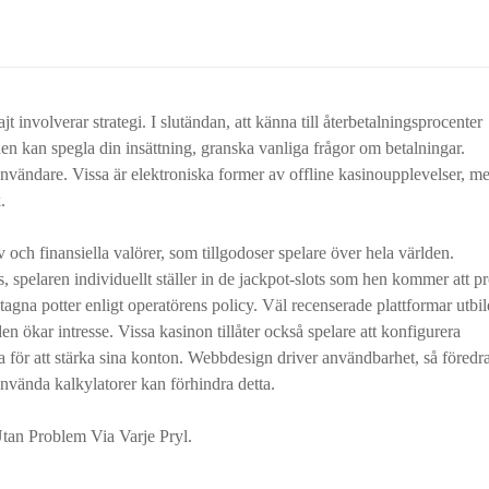
ajt involverar strategi. I slutändan, att känna till återbetalningsprocenter
en kan spegla din insättning, granska vanliga frågor om betalningar.
vändare. Vissa är elektroniska former av offline kasinoupplevelser, m
.
v och finansiella valörer, som tillgodoser spelare över hela världen.
, spelaren individuellt ställer in de jackpot-slots som hen kommer att p
na potter enligt operatörens policy. Väl recenserade plattformar utbil
n ökar intresse. Vissa kasinon tillåter också spelare att konfigurera
ta för att stärka sina konton. Webbdesign driver användbarhet, så föredr
använda kalkylatorer kan förhindra detta.
tan Problem Via Varje Pryl.