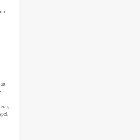
urr
att
e-
erar,
spel.