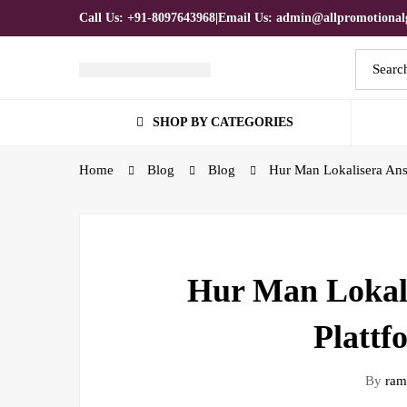
Call Us: +91-8097643968
|
Email Us: admin@allpromotionalg
Search
for:
SHOP BY CATEGORIES
Home
Blog
Blog
Hur Man Lokalisera Ans
Hur Man Lokal
Plattf
By
ram