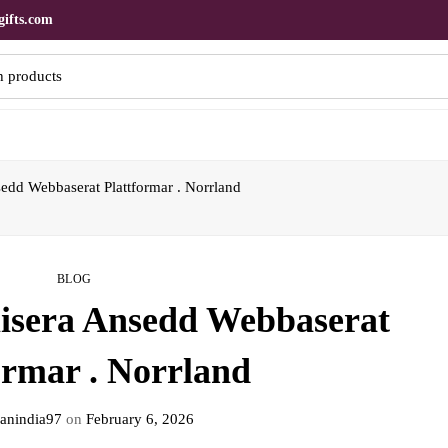
ifts.com
edd Webbaserat Plattformar . Norrland
BLOG
isera Ansedd Webbaserat
ormar . Norrland
anindia97
on
February 6, 2026