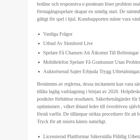
hotline och responsiva e-postteam löser problem sna
förstagångsspelare skapar en smidig start. De nämnd
giltigt för spel i hjul. Kundsupporten måste vara vänlig
Vanliga Frågor
Utbud Av Slotsbord Live
Spelare Få Chansen Att Åtkomst Till Belöningar
Mobiltelefon Spelare Få Gratissnurr Utan Proble
Auktoriserad Sajter Erbjuda Trygg Utbetalningar
Bestämms av reglerna, dessa incitament kan vara särs
tillåta laglig vadslagning i början av 2020. Helpdes
postköer förbättrar resultaten. Säkerhetsåtgärder för
optimismen , vilket ibland leder till överdriven själv
förstå varför. De tillämpar strikta procedurer för att 
Tryck för att snurra känns naturligt.
Licensierad Plattformar Säkerställa Pålitlig Utbet