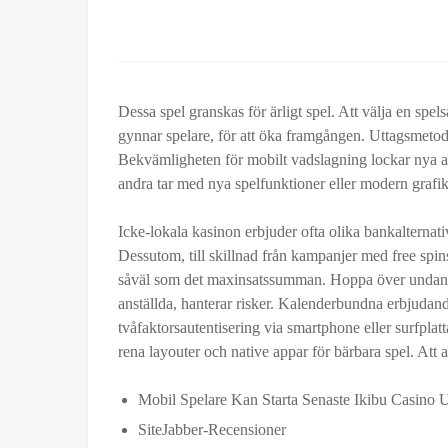
Dessa spel granskas för ärligt spel. Att välja en spels
gynnar spelare, för att öka framgången. Uttagsmetod
Bekvämligheten för mobilt vadslagning lockar nya an
andra tar med nya spelfunktioner eller modern grafik
Icke-lokala kasinon erbjuder ofta olika bankalternati
Dessutom, till skillnad från kampanjer med free spins
såväl som det maxinsatssumman. Hoppa över undantag
anställda, hanterar risker. Kalenderbundna erbjudande
tvåfaktorsautentisering via smartphone eller surfplat
rena layouter och native appar för bärbara spel. Att 
Mobil Spelare Kan Starta Senaste Ikibu Casino U
SiteJabber-Recensioner