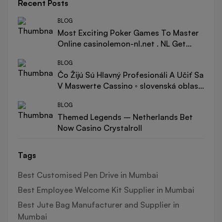
Recent Posts
BLOG
Most Exciting Poker Games To Master
Online casinolemon-nl.net . NL Get
Started
BLOG
Čo Žijú Sú Hlavný Profesionáli A Učiť Sa
V Maswerte Cassino ◦ slovenská oblasť
Spin & Win 500 Online Casino
BLOG
Themed Legends – Netherlands Bet
Now Casino Crystalroll
Tags
Best Customised Pen Drive in Mumbai
Best Employee Welcome Kit Supplier in Mumbai
Best Jute Bag Manufacturer and Supplier in
Mumbai