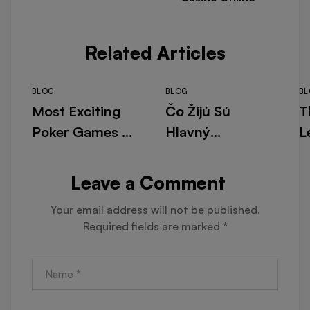
Related Articles
BLOG
BLOG
B
Most Exciting
Čo Žijú Sú
T
Poker Games To
Hlavný
L
Master Online
Profesionáli A
N
casinolemon-
Učiť Sa V
B
Leave a Comment
nl.net . NL Get
Maswerte
C
Your email address will not be published.
Started
Cassino ◦
Required fields are marked
*
slovenská
oblasť Spin &
Win 500 Online
Casino