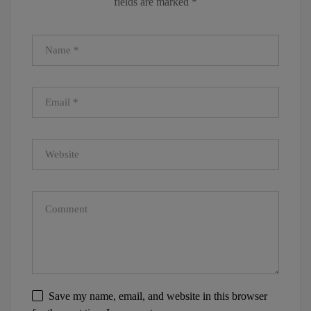
fields are marked
*
slovenská oblasť
Spin & Win 500
Online Casino
Save my name, email, and website in this browser