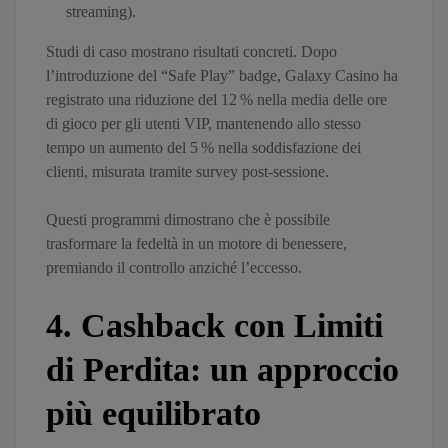
streaming).
Studi di caso mostrano risultati concreti. Dopo
l’introduzione del “Safe Play” badge, Galaxy Casino ha
registrato una riduzione del 12 % nella media delle ore
di gioco per gli utenti VIP, mantenendo allo stesso
tempo un aumento del 5 % nella soddisfazione dei
clienti, misurata tramite survey post‑sessione.
Questi programmi dimostrano che è possibile
trasformare la fedeltà in un motore di benessere,
premiando il controllo anziché l’eccesso.
4. Cashback con Limiti
di Perdita: un approccio
più equilibrato