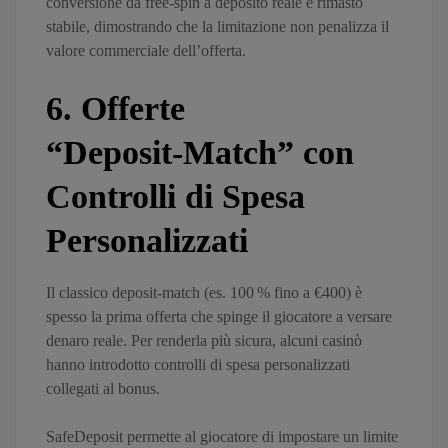
conversione da free‑spin a deposito reale è rimasto
stabile, dimostrando che la limitazione non penalizza il
valore commerciale dell’offerta.
6. Offerte
“Deposit‑Match” con
Controlli di Spesa
Personalizzati
Il classico deposit‑match (es. 100 % fino a €400) è
spesso la prima offerta che spinge il giocatore a versare
denaro reale. Per renderla più sicura, alcuni casinò
hanno introdotto controlli di spesa personalizzati
collegati al bonus.
SafeDeposit permette al giocatore di impostare un limite