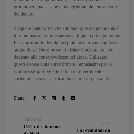
promuovere pause sane e una gestione più consapevole
del denaro.
Scegliere piattaforme che adottano queste funzionalità è
il primo passo per un’esperienza di gioco più equilibrata.
Per approfondire le migliori pratiche e trovare supporto
aggiuntivo, i lettori possono visitare Ilucidare, un sito
dedicato alla consapevolezza nel gioco. Utilizzare
queste risorse aiuta a trasformare l’entusiasmo per le
scommesse sportive o le slot in un divertimento
sostenibile, senza sacrificare la sicurezza personale.
Share:
PREVIOUS
NEXT
Créez des tournois
La révolution du
de Noël