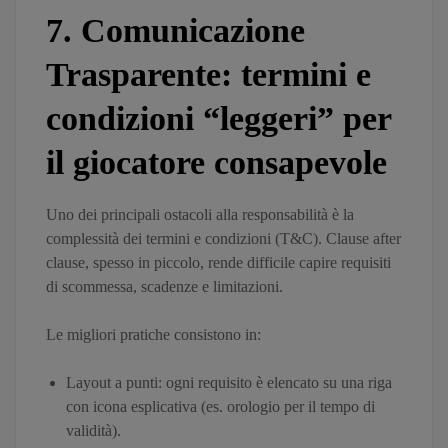
7. Comunicazione
Trasparente: termini e
condizioni “leggeri” per
il giocatore consapevole
Uno dei principali ostacoli alla responsabilità è la
complessità dei termini e condizioni (T&C). Clause after
clause, spesso in piccolo, rende difficile capire requisiti
di scommessa, scadenze e limitazioni.
Le migliori pratiche consistono in:
Layout a punti: ogni requisito è elencato su una riga
con icona esplicativa (es. orologio per il tempo di
validità).