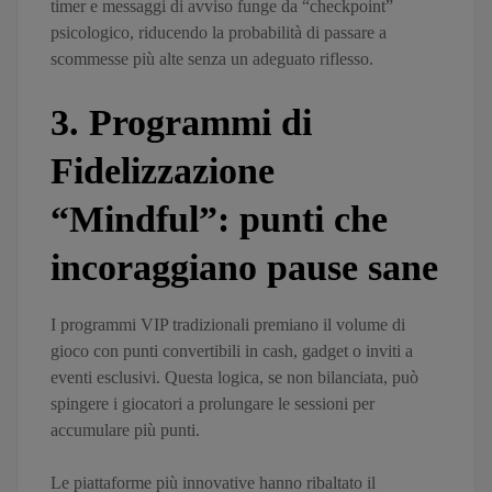
timer e messaggi di avviso funge da “checkpoint”
psicologico, riducendo la probabilità di passare a
scommesse più alte senza un adeguato riflesso.
3. Programmi di
Fidelizzazione
“Mindful”: punti che
incoraggiano pause sane
I programmi VIP tradizionali premiano il volume di
gioco con punti convertibili in cash, gadget o inviti a
eventi esclusivi. Questa logica, se non bilanciata, può
spingere i giocatori a prolungare le sessioni per
accumulare più punti.
Le piattaforme più innovative hanno ribaltato il