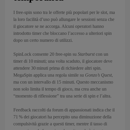
I free‑spin sono tra le offerte più popolari per le slot, ma
la loro facilità d’uso può allungare le sessioni senza che
il giocatore se ne accorga. Alcuni operatori hanno
introdotto timer che bloccano l’accesso a ulteriori spin
dopo un certo numero di utilizzi.
SpinLock consente 20 free‑spin su
Starburst
con un
timer di 10 minuti; una volta scaduto, il giocatore deve
attendere 30 minuti prima di richiedere altri spin.
MegaSpin applica una regola simile su
Gonzo’s Quest
,
ma con un intervallo di 15 minuti. Questo meccanismo
non solo limita il tempo di gioco, ma crea anche un
“momento di riflessione” tra una serie di spin e l’altra.
Feedback raccolti da forum di appassionati indica che il
71 % dei giocatori ha percepito una diminuzione della
compulsività grazie a questi timer, mentre il tasso di