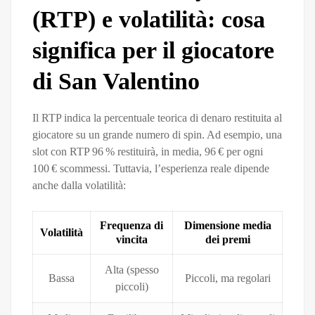
(RTP) e volatilità: cosa
significa per il giocatore
di San Valentino
Il RTP indica la percentuale teorica di denaro restituita al
giocatore su un grande numero di spin. Ad esempio, una
slot con RTP 96 % restituirà, in media, 96 € per ogni
100 € scommessi. Tuttavia, l’esperienza reale dipende
anche dalla volatilità:
Frequenza di
Dimensione media
Volatilità
vincita
dei premi
Alta (spesso
Bassa
Piccoli, ma regolari
piccoli)