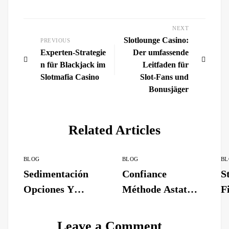
NEXT
Slotlounge Casino:
PREVIOUS
Experten‑Strategie
Der umfassende
n für Blackjack im
Leitfaden für
Slotmafia Casino
Slot‑Fans und
Bonusjäger
Related Articles
BLOG
BLOG
BL
Sedimentación
Confiance
S
Opciones Y
Méthode Astate
F
Servir Metro
7XM Casino
H
Casino Cocoa .
simsino-
F
Leave a Comment