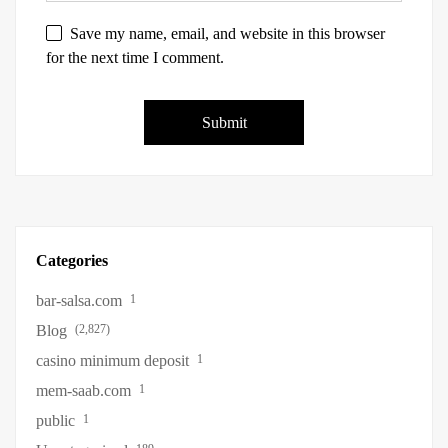
Save my name, email, and website in this browser
for the next time I comment.
Categories
bar-salsa.com
1
Blog
(2,827)
casino minimum deposit
1
mem-saab.com
1
public
1