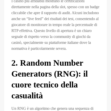
I casinò più affidabili mostrano le certificazioni
direttamente nella pagina della slot, spesso con un badge
cliccabile che apre il rapporto di audit. Alcuni includono
anche un “live feed” dei risultati dei test, consentendo al
giocatore di monitorare in tempo reale la percentuale di
RTP effettiva. Questo livello di apertura è un chiaro
segnale di rispetto verso la community di giochi da
casinò, specialmente su piattaforme italiane dove la
normativa è particolarmente severa.
2. Random Number
Generators (RNG): il
cuore tecnico della
casualità
Un RNG è un algoritmo che genera una sequenza di