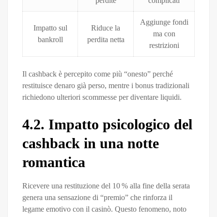
perdite
complicati
Aggiunge fondi
Impatto sul
Riduce la
ma con
bankroll
perdita netta
restrizioni
Il cashback è percepito come più “onesto” perché
restituisce denaro già perso, mentre i bonus tradizionali
richiedono ulteriori scommesse per diventare liquidi.
4.2. Impatto psicologico del
cashback in una notte
romantica
Ricevere una restituzione del 10 % alla fine della serata
genera una sensazione di “premio” che rinforza il
legame emotivo con il casinò. Questo fenomeno, noto