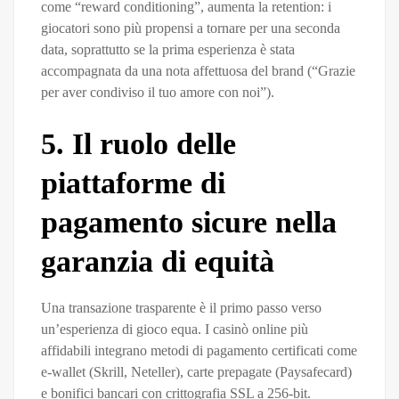
come “reward conditioning”, aumenta la retention: i
giocatori sono più propensi a tornare per una seconda
data, soprattutto se la prima esperienza è stata
accompagnata da una nota affettuosa del brand (“Grazie
per aver condiviso il tuo amore con noi”).
5. Il ruolo delle
piattaforme di
pagamento sicure nella
garanzia di equità
Una transazione trasparente è il primo passo verso
un’esperienza di gioco equa. I casinò online più
affidabili integrano metodi di pagamento certificati come
e‑wallet (Skrill, Neteller), carte prepagate (Paysafecard)
e bonifici bancari con crittografia SSL a 256‑bit.