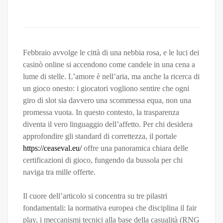
Febbraio avvolge le città di una nebbia rosa, e le luci dei
casinò online si accendono come candele in una cena a
lume di stelle. L’amore è nell’aria, ma anche la ricerca di
un gioco onesto: i giocatori vogliono sentire che ogni
giro di slot sia davvero una scommessa equa, non una
promessa vuota. In questo contesto, la trasparenza
diventa il vero linguaggio dell’affetto. Per chi desidera
approfondire gli standard di correttezza, il portale
https://ceaseval.eu/
offre una panoramica chiara delle
certificazioni di gioco, fungendo da bussola per chi
naviga tra mille offerte.
Il cuore dell’articolo si concentra su tre pilastri
fondamentali: la normativa europea che disciplina il fair
play, i meccanismi tecnici alla base della casualità (RNG