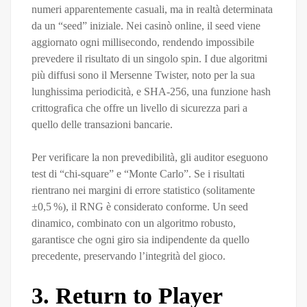
numeri apparentemente casuali, ma in realtà determinata
da un “seed” iniziale. Nei casinò online, il seed viene
aggiornato ogni millisecondo, rendendo impossibile
prevedere il risultato di un singolo spin. I due algoritmi
più diffusi sono il Mersenne Twister, noto per la sua
lunghissima periodicità, e SHA‑256, una funzione hash
crittografica che offre un livello di sicurezza pari a
quello delle transazioni bancarie.
Per verificare la non prevedibilità, gli auditor eseguono
test di “chi-square” e “Monte Carlo”. Se i risultati
rientrano nei margini di errore statistico (solitamente
±0,5 %), il RNG è considerato conforme. Un seed
dinamico, combinato con un algoritmo robusto,
garantisce che ogni giro sia indipendente da quello
precedente, preservando l’integrità del gioco.
3. Return to Player